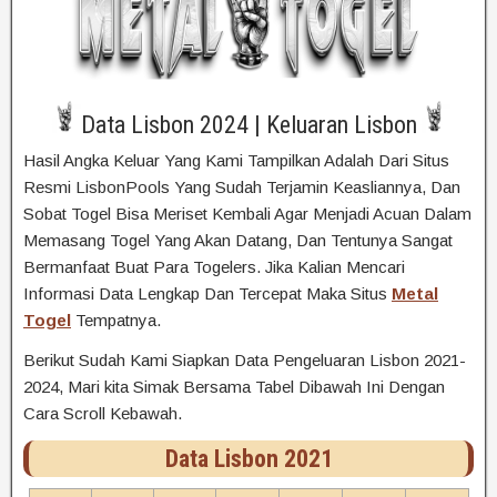
Data Lisbon 2024 | Keluaran Lisbon
Hasil Angka Keluar Yang Kami Tampilkan Adalah Dari Situs
Resmi LisbonPools Yang Sudah Terjamin Keasliannya, Dan
Sobat Togel Bisa Meriset Kembali Agar Menjadi Acuan Dalam
Memasang Togel Yang Akan Datang, Dan Tentunya Sangat
Bermanfaat Buat Para Togelers. Jika Kalian Mencari
Informasi Data Lengkap Dan Tercepat Maka Situs
Metal
Togel
Tempatnya.
Berikut Sudah Kami Siapkan Data Pengeluaran Lisbon 2021-
2024, Mari kita Simak Bersama Tabel Dibawah Ini Dengan
Cara Scroll Kebawah.
Data Lisbon 2021