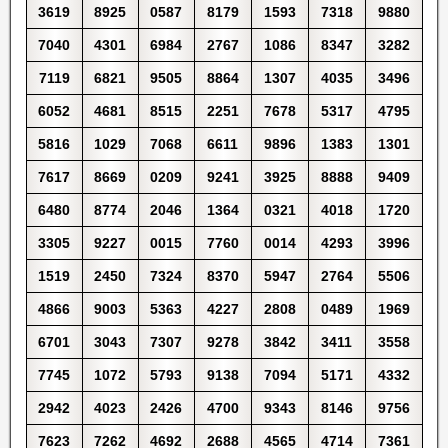
3619
8925
0587
8179
1593
7318
9880
7040
4301
6984
2767
1086
8347
3282
7119
6821
9505
8864
1307
4035
3496
6052
4681
8515
2251
7678
5317
4795
5816
1029
7068
6611
9896
1383
1301
7617
8669
0209
9241
3925
8888
9409
6480
8774
2046
1364
0321
4018
1720
3305
9227
0015
7760
0014
4293
3996
1519
2450
7324
8370
5947
2764
5506
4866
9003
5363
4227
2808
0489
1969
6701
3043
7307
9278
3842
3411
3558
7745
1072
5793
9138
7094
5171
4332
2942
4023
2426
4700
9343
8146
9756
7623
7262
4692
2688
4565
4714
7361