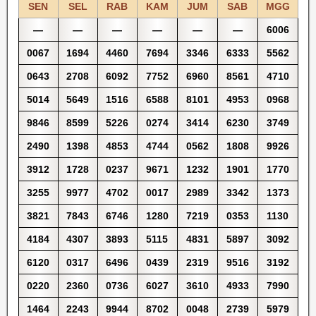
SEN
SEL
RAB
KAM
JUM
SAB
MGG
—
—
—
—
—
—
6006
0067
1694
4460
7694
3346
6333
5562
0643
2708
6092
7752
6960
8561
4710
5014
5649
1516
6588
8101
4953
0968
9846
8599
5226
0274
3414
6230
3749
2490
1398
4853
4744
0562
1808
9926
3912
1728
0237
9671
1232
1901
1770
3255
9977
4702
0017
2989
3342
1373
3821
7843
6746
1280
7219
0353
1130
4184
4307
3893
5115
4831
5897
3092
6120
0317
6496
0439
2319
9516
3192
0220
2360
0736
6027
3610
4933
7990
1464
2243
9944
8702
0048
2739
5979