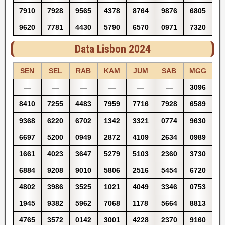
7910
7928
9565
4378
8764
9876
6805
9620
7781
4430
5790
6570
0971
7320
Data Lisbon 2024
SEN
SEL
RAB
KAM
JUM
SAB
MGG
—
—
—
—
—
—
3096
8410
7255
4483
7959
7716
7928
6589
9368
6220
6702
1342
3321
0774
9630
6697
5200
0949
2872
4109
2634
0989
1661
4023
3647
5279
5103
2360
3730
6884
9208
9010
5806
2516
5454
6720
4802
3986
3525
1021
4049
3346
0753
1945
9382
5962
7068
1178
5664
8813
4765
3572
0142
3001
4228
2370
9160