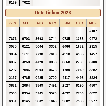
8169
7022
Data Lisbon 2023
SEN
SEL
RAB
KAM
JUM
SAB
MGG
—
—
—
—
—
—
2187
7671
9703
3693
3744
0735
1388
0472
3085
0121
5004
3302
6466
1682
2315
9854
3011
7736
7619
4910
4995
1457
6387
4258
4429
9868
3558
2780
5409
6297
7586
5694
0673
1789
7040
3382
2157
4765
0425
2700
4117
4498
3224
3831
2084
9869
7491
2527
8295
4807
7560
8354
3205
3579
4692
7790
6822
6931
0145
5862
1643
9002
7383
5277