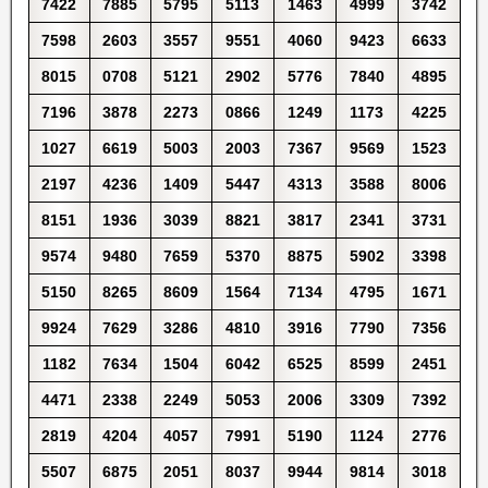
7422
7885
5795
5113
1463
4999
3742
7598
2603
3557
9551
4060
9423
6633
8015
0708
5121
2902
5776
7840
4895
7196
3878
2273
0866
1249
1173
4225
1027
6619
5003
2003
7367
9569
1523
2197
4236
1409
5447
4313
3588
8006
8151
1936
3039
8821
3817
2341
3731
9574
9480
7659
5370
8875
5902
3398
5150
8265
8609
1564
7134
4795
1671
9924
7629
3286
4810
3916
7790
7356
1182
7634
1504
6042
6525
8599
2451
4471
2338
2249
5053
2006
3309
7392
2819
4204
4057
7991
5190
1124
2776
5507
6875
2051
8037
9944
9814
3018