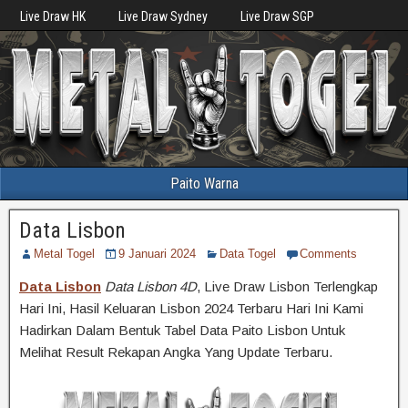
Live Draw HK
Live Draw Sydney
Live Draw SGP
Paito Warna
Data Lisbon
Metal Togel
9 Januari 2024
Data Togel
Comments
Data Lisbon
Data Lisbon 4D
, Live Draw Lisbon Terlengkap
Hari Ini, Hasil Keluaran Lisbon 2024 Terbaru Hari Ini Kami
Hadirkan Dalam Bentuk Tabel Data Paito Lisbon Untuk
Melihat Result Rekapan Angka Yang Update Terbaru.