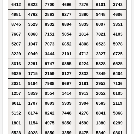
6412
6822
7700
4696
7276
6101
3742
4981
4762
2863
8277
1880
9448
4696
8745
3529
8932
6894
5839
8097
3351
7667
0860
7151
5054
1814
7821
4103
5207
1047
7073
6652
4808
0523
5978
3229
0949
3444
2101
4712
2327
6725
8616
3291
9747
0855
0224
5828
6525
9629
1715
2159
8127
2332
7849
6404
2031
9184
7988
6697
3181
2953
7136
1257
5859
9554
1414
9913
2052
0195
6011
1707
0893
5939
3904
6563
2119
5132
8174
0242
7448
4276
8841
5866
1801
1154
4975
9850
4590
1380
0299
5528
4028
8850
3359
8475
5340
0861