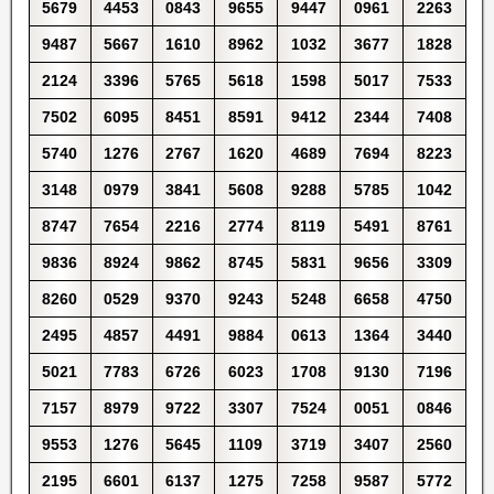
5679
4453
0843
9655
9447
0961
2263
9487
5667
1610
8962
1032
3677
1828
2124
3396
5765
5618
1598
5017
7533
7502
6095
8451
8591
9412
2344
7408
5740
1276
2767
1620
4689
7694
8223
3148
0979
3841
5608
9288
5785
1042
8747
7654
2216
2774
8119
5491
8761
9836
8924
9862
8745
5831
9656
3309
8260
0529
9370
9243
5248
6658
4750
2495
4857
4491
9884
0613
1364
3440
5021
7783
6726
6023
1708
9130
7196
7157
8979
9722
3307
7524
0051
0846
9553
1276
5645
1109
3719
3407
2560
2195
6601
6137
1275
7258
9587
5772