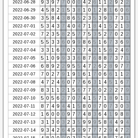
2022-06-28
9
3
9
7
7
0
0
0
4
2
6
1
1
2
9
2
2
2022-06-29
4
5
8
2
1
5
3
8
1
0
1
2
8
1
6
0
6
2022-06-30
3
5
8
4
3
8
6
5
2
3
5
3
9
3
7
3
1
2022-07-01
5
3
4
3
7
4
0
4
7
1
8
4
1
5
2
1
3
2022-07-02
7
2
3
5
8
2
5
7
7
5
3
5
2
7
0
2
2
2022-07-03
5
5
3
3
6
0
9
9
8
6
5
1
6
7
3
6
9
2022-07-04
3
3
1
6
7
0
2
2
7
4
2
1
5
6
2
4
6
2022-07-05
5
1
0
9
9
3
3
6
8
7
6
8
8
7
3
7
1
2022-07-06
6
8
9
2
2
9
5
5
4
7
2
6
2
8
9
7
7
2022-07-07
7
0
2
7
9
1
9
1
6
1
7
0
6
6
1
1
2
2022-07-08
4
7
2
4
6
0
7
7
6
6
3
1
4
5
1
6
7
2022-07-09
8
3
1
1
2
1
5
6
7
7
5
0
2
2
2
7
9
2022-07-10
5
0
5
6
2
7
0
7
4
1
5
7
1
8
9
1
1
2022-07-11
8
7
4
9
4
4
1
5
8
0
8
7
0
7
3
0
3
2022-07-12
1
6
0
0
0
9
7
7
4
8
3
6
4
1
9
8
8
2022-07-13
3
1
3
0
3
2
3
5
9
9
9
5
8
4
4
9
4
2022-07-14
9
3
4
2
6
4
5
9
9
7
7
7
2
9
4
7
2
2022-07-15