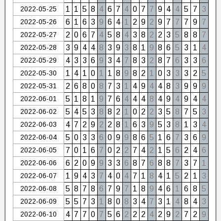
2022-05-25
1
1
5
8
4
6
7
4
0
7
7
9
4
4
5
7
3
2022-05-26
6
1
6
3
9
6
4
1
2
9
2
9
7
7
7
9
7
2022-05-27
2
0
6
7
4
5
8
4
3
8
2
2
3
5
8
8
7
2022-05-28
3
9
4
4
8
3
9
3
8
1
9
8
6
5
3
1
4
2022-05-29
4
3
3
6
9
3
4
7
8
3
2
8
7
6
3
3
6
2022-05-30
1
4
1
0
1
1
8
9
8
2
1
0
3
3
3
2
5
2022-05-31
2
6
8
0
8
7
3
1
4
9
4
4
8
3
9
9
9
2022-06-01
5
1
8
1
9
7
6
4
4
4
8
4
9
4
9
4
4
2022-06-02
5
4
5
3
8
8
2
1
0
2
2
3
5
8
7
5
3
2022-06-03
4
7
2
9
2
2
8
1
6
3
9
5
3
8
1
3
4
2022-06-04
5
0
3
3
6
0
9
9
8
6
5
1
6
7
3
6
9
2022-06-05
7
0
1
6
7
0
2
2
7
4
2
1
5
6
2
4
6
2022-06-06
6
2
0
9
9
3
3
6
8
7
6
8
8
7
3
7
1
2022-06-07
1
9
4
3
7
4
0
4
7
1
8
4
1
5
2
1
3
2022-06-08
5
8
7
8
6
7
9
7
1
8
9
4
6
1
6
8
5
2022-06-09
5
5
7
3
1
8
0
8
3
4
7
3
1
4
8
4
3
2022-06-10
4
7
7
0
7
5
6
2
2
2
4
2
9
2
7
2
9