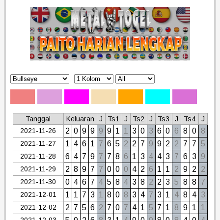
Tanggal
Keluaran
J
Ts1
J
Ts2
J
Ts3
J
Ts4
J
2021-11-26
2
0
9
9
9
9
1
1
3
0
3
6
0
6
8
0
8
2021-11-27
1
4
6
1
7
6
5
2
2
7
9
9
2
2
7
7
5
2021-11-28
6
4
7
9
7
7
8
6
1
3
4
4
3
7
6
3
9
2021-11-29
2
8
9
7
7
0
0
0
4
2
6
1
1
2
9
2
2
2021-11-30
0
4
6
7
4
5
8
4
3
8
2
2
3
5
8
8
7
2021-12-01
1
1
7
3
1
8
0
8
3
4
7
3
1
4
8
4
3
2021-12-02
2
7
5
6
2
7
0
7
4
1
5
7
1
8
9
1
1
2021-12-03