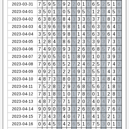
2023-03-31
7
5
9
5
5
9
2
2
0
1
1
6
5
2
5
1
6
2023-04-01
3
5
0
1
1
0
5
5
9
5
5
1
2
3
4
5
9
2023-04-02
6
3
8
6
5
8
4
3
3
3
6
3
7
1
8
3
2
2023-04-03
4
3
9
6
6
9
8
8
1
4
5
6
3
9
6
4
1
2023-04-04
3
5
9
6
6
9
8
8
1
4
5
6
3
9
6
4
1
2023-04-05
1
2
8
4
3
8
6
5
2
3
5
3
9
3
7
3
1
2023-04-06
7
4
9
0
9
9
3
3
2
6
8
6
8
5
7
6
4
2023-04-07
2
9
0
5
5
0
1
1
8
9
8
1
0
1
3
9
3
2023-04-08
7
9
6
6
3
5
2
7
2
4
6
2
5
7
7
4
2
2023-04-09
0
9
2
1
3
2
2
4
9
3
3
5
5
1
4
3
7
2023-04-10
4
8
7
3
1
8
0
8
3
4
7
3
1
4
8
4
3
2023-04-11
7
5
2
8
1
2
9
2
6
8
5
5
6
2
1
8
9
2023-04-12
7
8
1
8
9
1
0
1
7
8
6
0
1
1
2
8
1
2023-04-13
4
8
7
2
9
7
1
8
2
0
2
4
0
4
7
0
7
2023-04-14
9
0
9
0
9
9
3
3
2
6
8
6
8
5
7
6
4
2023-04-15
7
3
4
3
7
4
0
4
7
1
8
4
1
5
2
1
3
2023-04-16
0
6
4
5
9
4
2
6
5
1
6
7
5
3
0
1
1