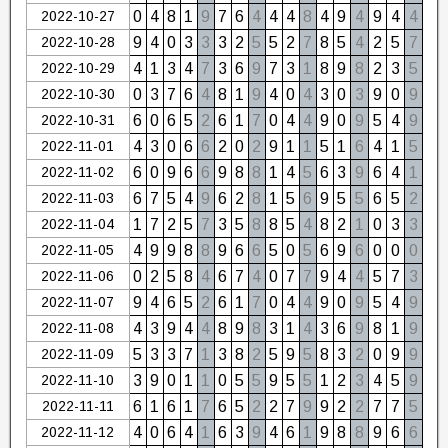
2022-10-27
0
4
8
1
9
7
6
4
4
4
8
4
9
4
9
4
4
2022-10-28
9
4
0
3
3
3
2
5
5
2
7
8
5
4
2
5
7
2022-10-29
4
1
3
4
7
3
6
9
7
3
1
8
9
8
2
3
5
2022-10-30
0
3
7
6
4
8
1
9
4
0
4
3
0
3
9
0
9
2022-10-31
6
0
6
5
2
6
1
7
0
4
4
9
0
9
5
4
9
2022-11-01
4
3
0
6
6
2
0
2
9
1
1
5
1
6
4
1
5
2022-11-02
6
0
9
6
6
9
8
8
1
4
5
6
3
9
6
4
1
2022-11-03
6
7
5
4
9
6
2
8
1
5
6
9
5
5
6
5
2
2022-11-04
1
7
2
5
7
3
5
8
8
5
4
8
2
1
0
3
3
2022-11-05
4
9
9
8
8
9
6
6
5
0
5
6
9
6
0
0
0
2022-11-06
0
2
5
8
4
6
7
4
0
7
7
9
4
4
5
7
3
2022-11-07
9
4
6
5
2
6
1
7
0
4
4
9
0
9
5
4
9
2022-11-08
4
3
9
4
4
8
9
8
3
1
4
3
6
9
8
1
9
2022-11-09
5
3
3
7
1
3
8
2
5
9
5
8
3
2
0
9
9
2022-11-10
3
9
0
1
1
0
5
5
9
5
5
1
2
3
4
5
9
2022-11-11
6
1
6
1
7
6
5
2
2
7
9
9
2
2
7
7
5
2022-11-12
4
0
6
4
1
6
3
9
4
6
1
9
8
8
9
6
6