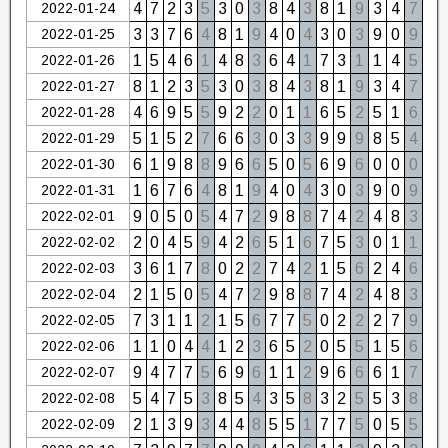
2022-01-24
4
7
2
3
5
3
0
3
8
4
3
8
1
9
3
4
7
2022-01-25
3
3
7
6
4
8
1
9
4
0
4
3
0
3
9
0
9
2022-01-26
1
5
4
6
1
4
8
3
6
4
1
7
3
1
1
4
5
2022-01-27
8
1
2
3
5
3
0
3
8
4
3
8
1
9
3
4
7
2022-01-28
4
6
9
5
5
9
2
2
0
1
1
6
5
2
5
1
6
2022-01-29
5
1
5
2
7
6
6
3
0
3
3
9
9
9
8
5
4
2022-01-30
6
1
9
8
8
9
6
6
5
0
5
6
9
6
0
0
0
2022-01-31
1
6
7
6
4
8
1
9
4
0
4
3
0
3
9
0
9
2022-02-01
9
0
5
0
5
4
7
2
9
8
8
7
4
2
4
8
3
2022-02-02
2
0
4
5
9
4
2
6
5
1
6
7
5
3
0
1
1
2022-02-03
3
6
1
7
8
0
2
2
7
4
2
1
5
6
2
4
6
2022-02-04
2
1
5
0
5
4
7
2
9
8
8
7
4
2
4
8
3
2022-02-05
7
3
1
1
2
1
5
6
7
7
5
0
2
2
2
7
9
2022-02-06
1
1
0
4
4
1
2
3
6
5
2
0
5
5
1
5
6
2022-02-07
9
4
7
7
5
6
9
6
1
1
2
9
6
6
6
1
7
2022-02-08
5
4
7
5
3
8
5
4
3
5
8
3
2
5
5
3
8
2022-02-09
2
1
3
9
3
4
4
8
5
5
1
7
7
5
0
5
5