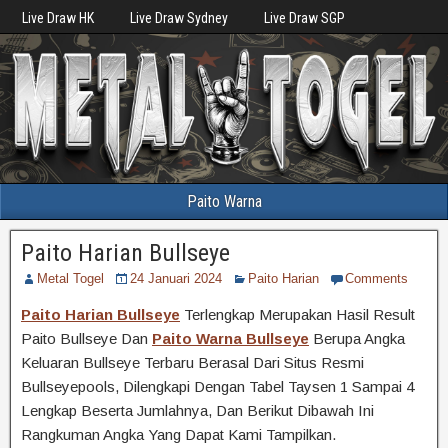
Live Draw HK
Live Draw Sydney
Live Draw SGP
Paito Warna
Paito Harian Bullseye
Metal Togel
24 Januari 2024
Paito Harian
Comments
Paito Harian Bullseye
Terlengkap Merupakan Hasil Result
Paito Bullseye Dan
Paito Warna Bullseye
Berupa Angka
Keluaran Bullseye Terbaru Berasal Dari Situs Resmi
Bullseyepools, Dilengkapi Dengan Tabel Taysen 1 Sampai 4
Lengkap Beserta Jumlahnya, Dan Berikut Dibawah Ini
Rangkuman Angka Yang Dapat Kami Tampilkan.