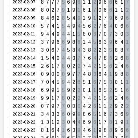
2023-02-07
8
7
7
7
5
6
9
6
1
1
2
9
6
6
6
1
7
2023-02-08
8
0
2
7
9
1
9
1
6
1
7
0
6
6
1
1
2
2023-02-09
8
4
6
2
8
5
4
9
1
9
1
2
7
9
6
9
6
2023-02-10
5
7
4
1
5
4
9
4
5
6
2
7
6
4
0
6
6
2023-02-11
9
4
4
9
4
4
1
5
8
0
8
7
0
7
3
0
3
2023-02-12
3
7
9
6
6
9
8
8
1
4
5
6
3
9
6
4
1
2023-02-13
3
0
6
7
4
5
8
4
3
8
2
2
3
5
8
8
7
2023-02-14
1
5
4
0
4
4
3
7
7
6
4
7
8
6
2
6
8
2023-02-15
2
6
1
7
8
0
2
2
7
4
2
1
5
6
2
4
6
2023-02-16
0
9
0
0
0
9
7
7
4
8
3
6
4
1
9
8
8
2023-02-17
7
0
4
5
9
4
2
6
5
1
6
7
5
3
0
1
1
2023-02-18
6
9
9
5
5
9
2
2
0
1
1
6
5
2
5
1
6
2023-02-19
9
9
1
7
8
0
2
2
7
4
2
1
5
6
2
4
6
2023-02-20
0
7
9
7
7
0
0
0
4
2
6
1
1
2
9
2
2
2023-02-21
3
4
3
3
6
0
9
9
8
6
5
1
6
7
3
6
9
2023-02-22
1
3
1
2
3
0
4
4
6
9
6
1
7
8
1
9
1
2023-02-23
8
1
6
4
1
6
3
9
4
6
1
9
8
8
9
6
6
2023-02-24