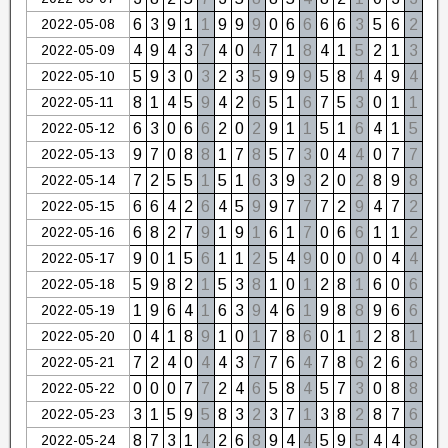
2022-05-08
6
3
9
1
1
9
9
9
0
6
6
6
6
3
5
6
2
2022-05-09
4
9
4
3
7
4
0
4
7
1
8
4
1
5
2
1
3
2022-05-10
5
9
3
0
3
2
3
5
9
9
9
5
8
4
4
9
4
2022-05-11
8
1
4
5
9
4
2
6
5
1
6
7
5
3
0
1
1
2022-05-12
6
3
0
6
6
2
0
2
9
1
1
5
1
6
4
1
5
2022-05-13
9
7
0
8
8
1
7
8
5
7
3
0
4
4
0
7
7
2022-05-14
7
2
5
5
1
5
1
6
3
9
3
2
0
2
8
9
8
2022-05-15
6
6
4
2
6
4
5
9
9
7
7
7
2
9
4
7
2
2022-05-16
6
8
2
7
9
1
9
1
6
1
7
0
6
6
1
1
2
2022-05-17
9
0
1
5
6
1
1
2
5
4
9
0
0
0
0
4
4
2022-05-18
5
9
8
2
1
5
3
8
1
0
1
2
8
1
6
0
6
2022-05-19
1
9
6
4
1
6
3
9
4
6
1
9
8
8
9
6
6
2022-05-20
0
4
1
8
9
1
0
1
7
8
6
0
1
1
2
8
1
2022-05-21
7
2
4
0
4
4
3
7
7
6
4
7
8
6
2
6
8
2022-05-22
0
0
0
7
7
2
4
6
5
8
4
5
7
3
0
8
8
2022-05-23
3
1
5
9
5
8
3
2
3
7
1
3
8
2
8
7
6
2022-05-24
8
7
3
1
4
2
6
8
9
4
4
5
9
5
4
4
8