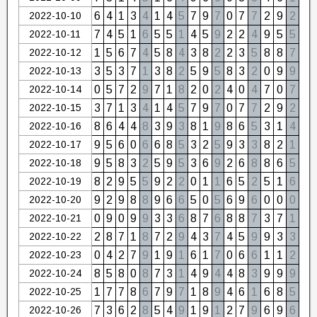
2022-10-10
6
4
1
3
4
1
4
5
7
9
7
0
7
7
2
9
2
2022-10-11
7
4
5
1
6
5
5
1
4
5
9
2
2
4
9
5
5
2022-10-12
1
5
6
7
4
5
8
4
3
8
2
2
3
5
8
8
7
2022-10-13
3
5
3
7
1
3
8
2
5
9
5
8
3
2
0
9
9
2022-10-14
0
5
7
2
9
7
1
8
2
0
2
4
0
4
7
0
7
2022-10-15
3
7
1
3
4
1
4
5
7
9
7
0
7
7
2
9
2
2022-10-16
8
6
4
4
8
3
9
3
8
1
9
8
6
5
3
1
4
2022-10-17
9
5
6
0
6
6
8
5
3
2
5
9
3
3
8
2
1
2022-10-18
9
5
8
3
2
5
9
5
3
6
9
2
6
8
8
6
5
2022-10-19
8
2
9
5
5
9
2
2
0
1
1
6
5
2
5
1
6
2022-10-20
9
2
9
8
8
9
6
6
5
0
5
6
9
6
0
0
0
2022-10-21
0
9
0
9
9
3
3
6
8
7
6
8
8
7
3
7
1
2022-10-22
2
8
7
1
8
7
2
9
4
3
7
4
5
9
9
3
3
2022-10-23
0
4
2
7
9
1
9
1
6
1
7
0
6
6
1
1
2
2022-10-24
8
5
8
0
8
7
3
1
4
9
4
4
8
3
9
9
9
2022-10-25
1
7
7
8
6
7
9
7
1
8
9
4
6
1
6
8
5
2022-10-26
7
3
6
2
8
5
4
9
1
9
1
2
7
9
6
9
6