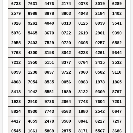
6733
7631
4476
2174
0378
3019
6289
2579
6988
8878
8803
4048
2184
1402
7926
9261
4040
6313
0125
8939
3541
5076
5465
3670
0722
2619
2901
9390
2955
2403
7529
0720
0605
0257
6582
7768
4300
3158
8042
6228
4261
9644
7212
1950
5151
8377
0764
3415
3532
8959
1238
8637
3722
7960
0582
9110
4808
7054
8535
0056
0983
1978
1865
8418
1042
5551
1989
3132
9309
8797
1923
2910
9736
2664
7743
7604
7201
8824
0930
7743
6563
1880
2542
0647
4417
4059
2478
3589
8841
8227
7297
0545
1661
5869
2875
8171
5567
3686