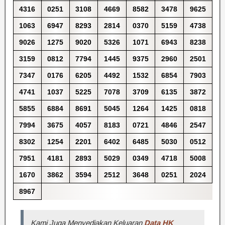
4316
0251
3108
4669
8582
3478
9625
1063
6947
8293
2814
0370
5159
4738
9026
1275
9020
5326
1071
6943
8238
3159
0812
7794
1445
9375
2960
2501
7347
0176
6205
4492
1532
6854
7903
4741
1037
5225
7078
3709
6135
3872
5855
6884
8691
5045
1264
1425
0818
7994
3675
4057
8183
0721
4846
2547
8302
1254
2201
6402
6485
5030
0512
7951
4181
2893
5029
0349
4718
5008
1670
3862
3594
2512
3648
0251
2024
8967
Kami Juga Menyediakan Keluaran
Data HK