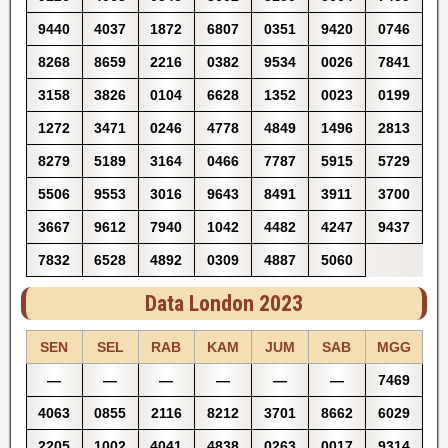
9440
4037
1872
6807
0351
9420
0746
8268
8659
2216
0382
9534
0026
7841
3158
3826
0104
6628
1352
0023
0199
1272
3471
0246
4778
4849
1496
2813
8279
5189
3164
0466
7787
5915
5729
5506
9553
3016
9643
8491
3911
3700
3667
9612
7940
1042
4482
4247
9437
7832
6528
4892
0309
4887
5060
Data London 2023
SEN
SEL
RAB
KAM
JUM
SAB
MGG
—
—
—
—
—
—
7469
4063
0855
2116
8212
3701
8662
6029
2205
1002
4041
4838
0263
0017
9314