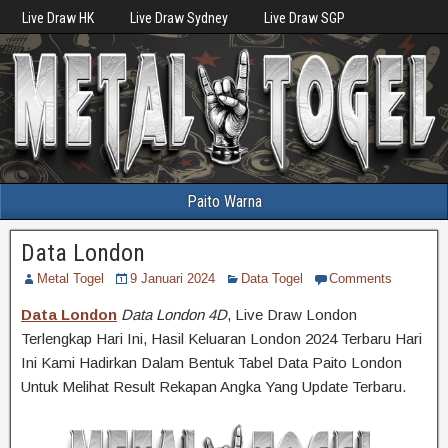
Live Draw HK
Live Draw Sydney
Live Draw SGP
Paito Warna
Data London
Metal Togel
9 Januari 2024
Data Togel
Comments
Data London
Data London 4D
, Live Draw London
Terlengkap Hari Ini, Hasil Keluaran London 2024 Terbaru Hari
Ini Kami Hadirkan Dalam Bentuk Tabel Data Paito London
Untuk Melihat Result Rekapan Angka Yang Update Terbaru.