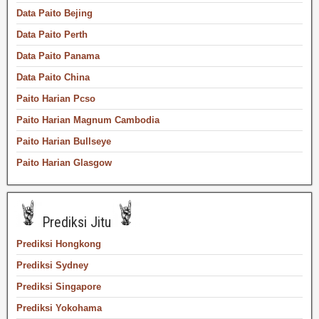
Data Paito Bejing
Data Paito Perth
Data Paito Panama
Data Paito China
Paito Harian Pcso
Paito Harian Magnum Cambodia
Paito Harian Bullseye
Paito Harian Glasgow
Prediksi Jitu
Prediksi Hongkong
Prediksi Sydney
Prediksi Singapore
Prediksi Yokohama