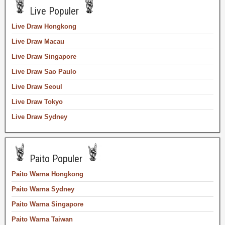
Live Populer
Live Draw Hongkong
Live Draw Macau
Live Draw Singapore
Live Draw Sao Paulo
Live Draw Seoul
Live Draw Tokyo
Live Draw Sydney
Paito Populer
Paito Warna Hongkong
Paito Warna Sydney
Paito Warna Singapore
Paito Warna Taiwan