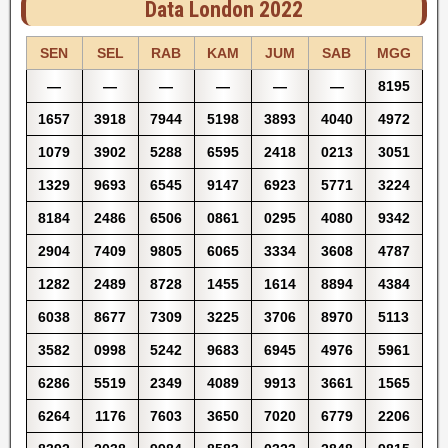
Data London 2022
SEN
SEL
RAB
KAM
JUM
SAB
MGG
—
—
—
—
—
—
8195
1657
3918
7944
5198
3893
4040
4972
1079
3902
5288
6595
2418
0213
3051
1329
9693
6545
9147
6923
5771
3224
8184
2486
6506
0861
0295
4080
9342
2904
7409
9805
6065
3334
3608
4787
1282
2489
8728
1455
1614
8894
4384
6038
8677
7309
3225
3706
8970
5113
3582
0998
5242
9683
6945
4976
5961
6286
5519
2349
4089
9913
3661
1565
6264
1176
7603
3650
7020
6779
2206