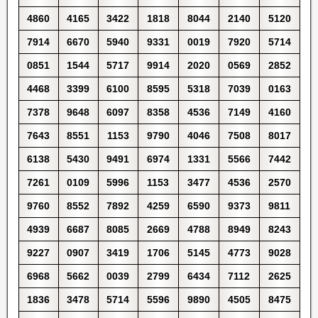
4860
4165
3422
1818
8044
2140
5120
7914
6670
5940
9331
0019
7920
5714
0851
1544
5717
9914
2020
0569
2852
4468
3399
6100
8595
5318
7039
0163
7378
9648
6097
8358
4536
7149
4160
7643
8551
1153
9790
4046
7508
8017
6138
5430
9491
6974
1331
5566
7442
7261
0109
5996
1153
3477
4536
2570
9760
8552
7892
4259
6590
9373
9811
4939
6687
8085
2669
4788
8949
8243
9227
0907
3419
1706
5145
4773
9028
6968
5662
0039
2799
6434
7112
2625
1836
3478
5714
5596
9890
4505
8475