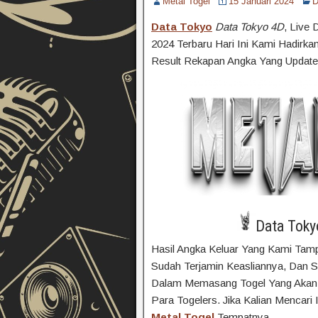
Metal Togel
15 Januari 2024
D
Data Tokyo
Data Tokyo 4D
, Live 
2024 Terbaru Hari Ini Kami Hadirka
Result Rekapan Angka Yang Update
Data Toky
Hasil Angka Keluar Yang Kami Tamp
Sudah Terjamin Keasliannya, Dan S
Dalam Memasang Togel Yang Akan 
Para Togelers. Jika Kalian Mencari
Metal Togel
Tempatnya.