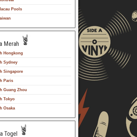
Macau Pools
Taiwan
a Merah
ah Hongkong
ah Sydney
h Singapore
h Paris
ah Guang Zhou
h Tokyo
h Osaka
a Togel