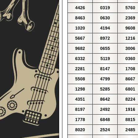
4426
0319
5760
8463
0630
2369
1020
4194
9608
5667
8972
1216
9682
0655
3006
6332
5119
0360
2281
8147
1708
5508
4799
8667
1298
5285
6801
4351
8642
8224
8197
2492
1916
1778
6848
8815
8020
2524
2485