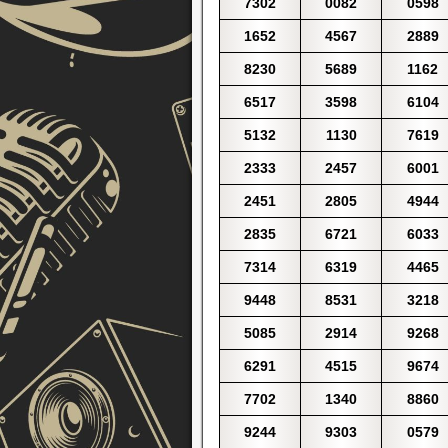
7302
0082
0598
1652
4567
2889
8230
5689
1162
6517
3598
6104
5132
1130
7619
2333
2457
6001
2451
2805
4944
2835
6721
6033
7314
6319
4465
9448
8531
3218
5085
2914
9268
6291
4515
9674
7702
1340
8860
9244
9303
0579