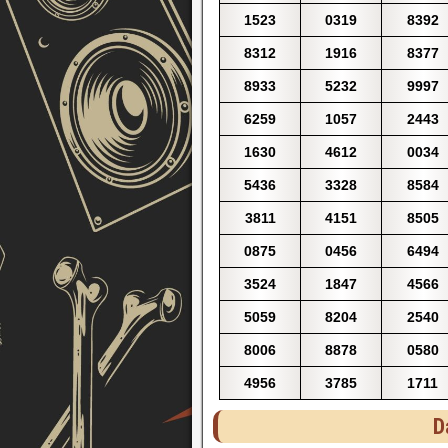
1523
0319
8392
8312
1916
8377
8933
5232
9997
6259
1057
2443
1630
4612
0034
5436
3328
8584
3811
4151
8505
0875
0456
6494
3524
1847
4566
5059
8204
2540
8006
8878
0580
4956
3785
1711
D