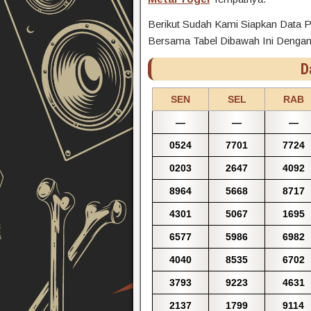
Berikut Sudah Kami Siapkan Data P
Bersama Tabel Dibawah Ini Dengan
D
SEN
SEL
RAB
—
—
—
0524
7701
7724
0203
2647
4092
8964
5668
8717
4301
5067
1695
6577
5986
6982
4040
8535
6702
3793
9223
4631
2137
1799
9114