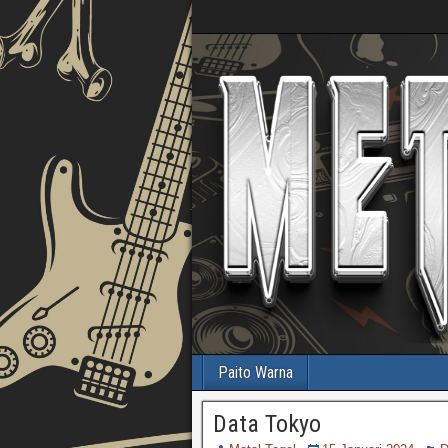
Paito Warna
Data Tokyo