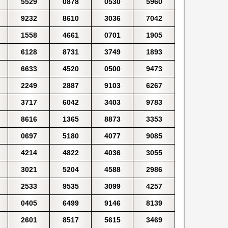
5529
0878
0530
5960
9232
8610
3036
7042
1558
4661
0701
1905
6128
8731
3749
1893
6633
4520
0500
9473
2249
2887
9103
6267
3717
6042
3403
9783
8616
1365
8873
3353
0697
5180
4077
9085
4214
4822
4036
3055
3021
5204
4588
2986
2533
9535
3099
4257
0405
6499
9146
8139
2601
8517
5615
3469