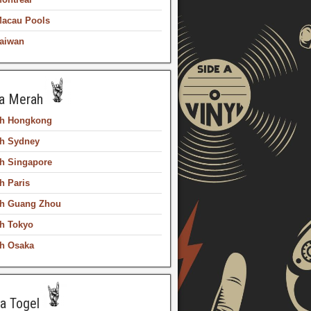
Macau Pools
Taiwan
a Merah
ah Hongkong
ah Sydney
h Singapore
h Paris
ah Guang Zhou
h Tokyo
h Osaka
a Togel