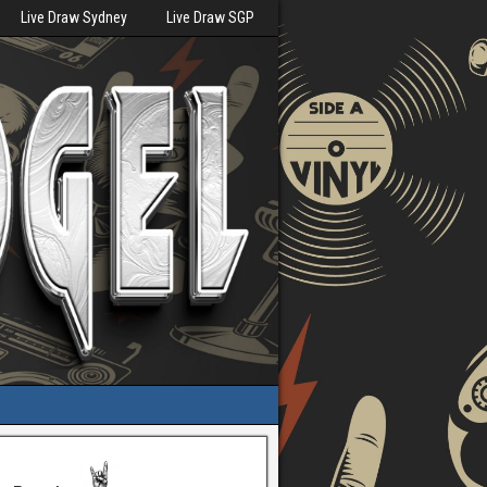
Live Draw Sydney
Live Draw SGP