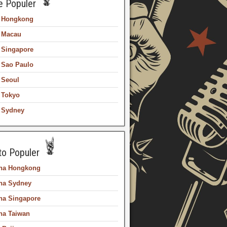
e Populer
w Hongkong
 Macau
 Singapore
 Sao Paulo
 Seoul
 Tokyo
 Sydney
to Populer
rna Hongkong
na Sydney
na Singapore
na Taiwan