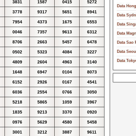
3831
1587
0415
5272
Data Hon
3778
9317
5651
8941
Data Sydn
7954
4373
1675
6553
Data Sing
0046
7357
9613
6312
Data Mag
8706
2663
5457
6478
Data Sao 
Data Seou
0502
5323
4084
3227
Data Toky
4809
2604
4963
3140
1648
6947
0104
8073
6152
2926
0167
4541
6036
2554
0766
3050
5218
5865
1059
3967
1835
9213
3370
0920
0976
5629
4580
5458
3001
3212
3887
9611