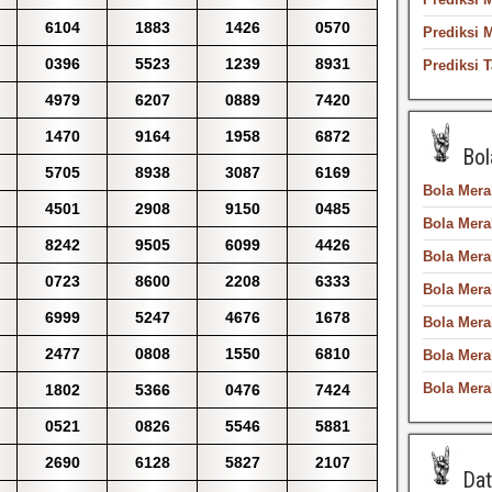
6104
1883
1426
0570
Prediksi 
0396
5523
1239
8931
Prediksi 
4979
6207
0889
7420
1470
9164
1958
6872
Bol
5705
8938
3087
6169
Bola Mer
4501
2908
9150
0485
Bola Mer
8242
9505
6099
4426
Bola Mera
0723
8600
2208
6333
Bola Mera
6999
5247
4676
1678
Bola Mer
2477
0808
1550
6810
Bola Mera
Bola Mera
1802
5366
0476
7424
0521
0826
5546
5881
2690
6128
5827
2107
Dat