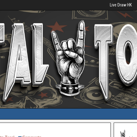
Live Draw HK