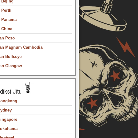
 Bejing
 Perth
o Panama
o China
ian Pcso
rian Magnum Cambodia
an Bullseye
ian Glasgow
diksi Jitu
Hongkong
Sydney
Singapore
 Yokohama
Montreal