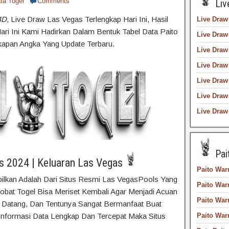
ta Togel
Comments
Liv
4D
, Live Draw Las Vegas Terlengkap Hari Ini, Hasil
Live Dra
ari Ini Kami Hadirkan Dalam Bentuk Tabel Data Paito
Live Draw
kapan Angka Yang Update Terbaru.
Live Draw
Live Draw
Live Draw
Live Draw
Live Draw
Pai
s 2024 | Keluaran Las Vegas
Paito Wa
ilkan Adalah Dari Situs Resmi Las VegasPools Yang
Paito War
obat Togel Bisa Meriset Kembali Agar Menjadi Acuan
Paito War
Datang, Dan Tentunya Sangat Bermanfaat Buat
Paito War
 Informasi Data Lengkap Dan Tercepat Maka Situs