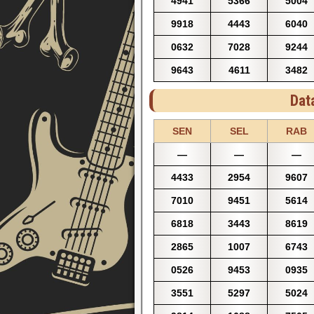
4941
5366
5004
9918
4443
6040
0632
7028
9244
9643
4611
3482
Dat
SEN
SEL
RAB
—
—
—
4433
2954
9607
7010
9451
5614
6818
3443
8619
2865
1007
6743
0526
9453
0935
3551
5297
5024