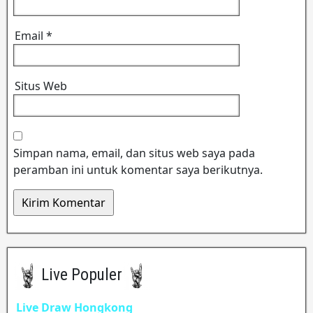
Email
*
Situs Web
Simpan nama, email, dan situs web saya pada
peramban ini untuk komentar saya berikutnya.
Live Populer
Live Draw Hongkong