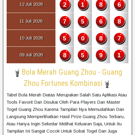
2
1
8
6
12 Juli 2026
7
5
6
8
11 Juli 2026
5
0
8
7
10 Juli 2026
8
5
9
1
09 Juli 2026
Bola Merah Guang Zhou - Guang
Zhou Fortunes Kombinasi
Tabel Bola Merah Diatas Merupakan Salah Satu Aplikasi Atau
Tools Favorit Dan Disukai Oleh Para Players Dan Master
Togel Guang Zhou Karena Tampilan Nya Memudahkan Dan
Langsung Memperlihatkan Hasil Prize Guang Zhou Terbaru,
Atau Hanya Ingin Sekedar Melihat Keluaran Saja, Untuk Itu
Tampilan Ini Sangat Cocok Untuk Sobat Togel Dan Juga