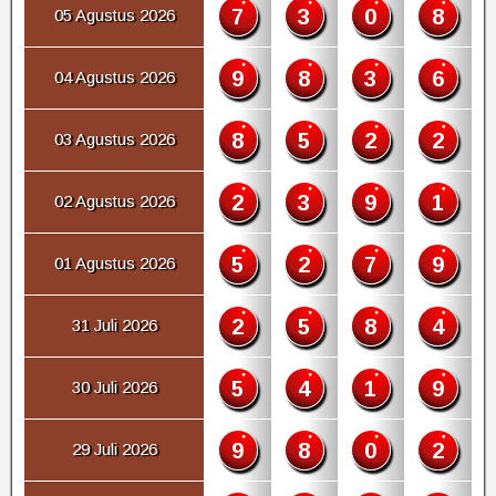
7
3
0
8
05 Agustus 2026
9
8
3
6
04 Agustus 2026
8
5
2
2
03 Agustus 2026
2
3
9
1
02 Agustus 2026
5
2
7
9
01 Agustus 2026
2
5
8
4
31 Juli 2026
5
4
1
9
30 Juli 2026
9
8
0
2
29 Juli 2026