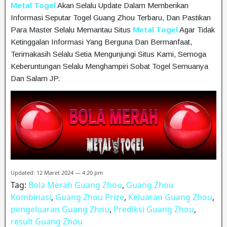
Metal Togel
Akan Selalu Update Dalam Memberikan
Informasi Seputar Togel Guang Zhou Terbaru, Dan Pastikan
Para Master Selalu Memantau Situs
Metal Togel
Agar Tidak
Ketinggalan Informasi Yang Berguna Dan Bermanfaat,
Terimakasih Selalu Setia Mengunjungi Situs Kami, Semoga
Keberuntungan Selalu Menghampiri Sobat Togel Semuanya
Dan Salam JP.
Updated: 12 Maret 2024 — 4:20 pm
Tag:
Bola Merah Guang Zhou
,
Guang Zhou
Kombinasi
,
Guang Zhou Prize
,
Keluaran Guang Zhou
,
pengeluaran Guang Zhou
,
Prediksi Guang Zhou
,
result Guang Zhou