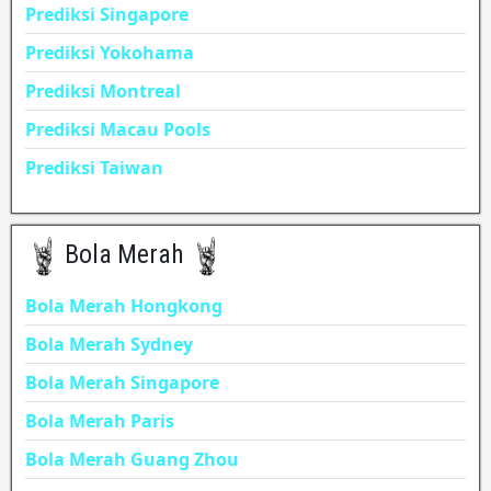
Prediksi Singapore
Prediksi Yokohama
Prediksi Montreal
Prediksi Macau Pools
Prediksi Taiwan
Bola Merah
Bola Merah Hongkong
Bola Merah Sydney
Bola Merah Singapore
Bola Merah Paris
Bola Merah Guang Zhou