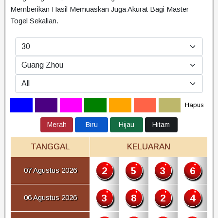
Memberikan Hasil Memuaskan Juga Akurat Bagi Master
Togel Sekalian.
Hapus
Merah
Biru
Hijau
Hitam
TANGGAL
KELUARAN
2
5
3
6
07 Agustus 2026
3
8
2
4
06 Agustus 2026