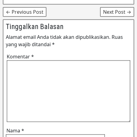
← Previous Post
Next Post →
Tinggalkan Balasan
Alamat email Anda tidak akan dipublikasikan.
Ruas
yang wajib ditandai
*
Komentar
*
Nama
*