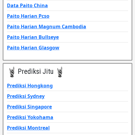
Data Paito China
Paito Harian Pcso
Paito Harian Magnum Cambodia
Paito Harian Bullseye
Paito Harian Glasgow
Prediksi Jitu
Prediksi Hongkong
Prediksi Sydney
Prediksi Singapore
Prediksi Yokohama
Prediksi Montreal