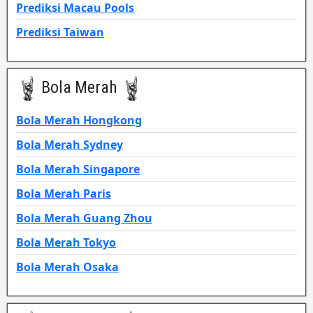
Prediksi Macau Pools
Prediksi Taiwan
Bola Merah
Bola Merah Hongkong
Bola Merah Sydney
Bola Merah Singapore
Bola Merah Paris
Bola Merah Guang Zhou
Bola Merah Tokyo
Bola Merah Osaka