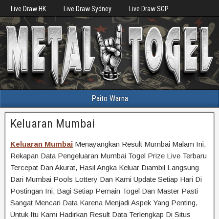
Live Draw HK
Live Draw Sydney
Live Draw SGP
Paito Warna
Keluaran Mumbai
Keluaran Mumbai
Menayangkan Result Mumbai Malam Ini,
Rekapan Data Pengeluaran Mumbai Togel Prize Live Terbaru
Tercepat Dan Akurat, Hasil Angka Keluar Diambil Langsung
Dari Mumbai Pools Lottery Dan Kami Update Setiap Hari Di
Postingan Ini, Bagi Setiap Pemain Togel Dan Master Pasti
Sangat Mencari Data Karena Menjadi Aspek Yang Penting,
Untuk Itu Kami Hadirkan Result Data Terlengkap Di Situs