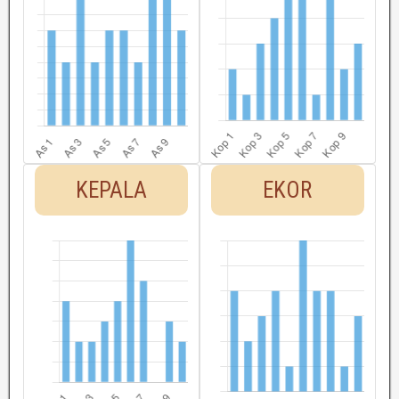
KEPALA
EKOR