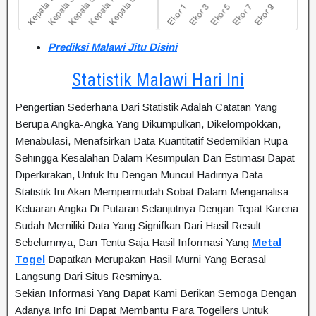
Prediksi Malawi Jitu Disini
Statistik Malawi Hari Ini
Pengertian Sederhana Dari Statistik Adalah Catatan Yang
Berupa Angka-Angka Yang Dikumpulkan, Dikelompokkan,
Menabulasi, Menafsirkan Data Kuantitatif Sedemikian Rupa
Sehingga Kesalahan Dalam Kesimpulan Dan Estimasi Dapat
Diperkirakan, Untuk Itu Dengan Muncul Hadirnya Data
Statistik Ini Akan Mempermudah Sobat Dalam Menganalisa
Keluaran Angka Di Putaran Selanjutnya Dengan Tepat Karena
Sudah Memiliki Data Yang Signifkan Dari Hasil Result
Sebelumnya, Dan Tentu Saja Hasil Informasi Yang
Metal
Togel
Dapatkan Merupakan Hasil Murni Yang Berasal
Langsung Dari Situs Resminya.
Sekian Informasi Yang Dapat Kami Berikan Semoga Dengan
Adanya Info Ini Dapat Membantu Para Togellers Untuk