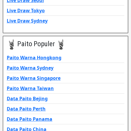
Live Draw Seoul
Live Draw Tokyo
Live Draw Sydney
Paito Populer
Paito Warna Hongkong
Paito Warna Sydney
Paito Warna Singapore
Paito Warna Taiwan
Data Paito Bejing
Data Paito Perth
Data Paito Panama
Data Paito China