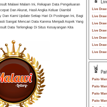
Liv
ult Malawi Malam Ini, Rekapan Data Pengeluaran
Live Dra
rcepat Dan Akurat, Hasil Angka Keluar Diambil
 Dan Kami Update Setiap Hari Di Postingan Ini, Bagi
Live Draw
asti Sangat Mencari Data Karena Menjadi Aspek Yang
Live Draw
esult Data Terlengkap Di Situs Kesayangan Kita
Live Draw
Live Draw
Live Draw
Live Draw
Pai
Paito Wa
Paito War
Paito War
Paito War