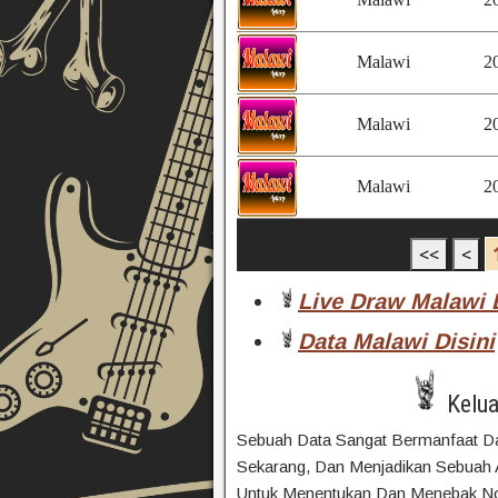
Live Draw Malawi D
Data Malawi Disini
Kelua
Sebuah Data Sangat Bermanfaat Da
Sekarang, Dan Menjadikan Sebuah 
Untuk Menentukan Dan Menebak Nom