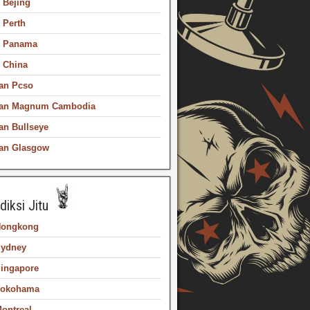
 Bejing
 Perth
o Panama
o China
ian Pcso
rian Magnum Cambodia
an Bullseye
ian Glasgow
diksi Jitu
Hongkong
Sydney
Singapore
 Yokohama
Montreal