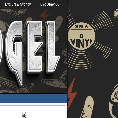
Live Draw Sydney
Live Draw SGP