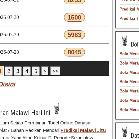
Prediksi 
Prediksi 
Bol
Bola Mer
Bola Mer
Bola Mera
Bola Mera
isini
Bola Mer
Bola Mera
Bola Mera
ran Malawi Hari Ini
lam Setiap Permainan Togel Online Dimasa
Alat / Bahan Racikan Mencari
Prediksi Malawi Jitu
Dat
or Yang Akan Keluar Di Periode Selanjutnya,