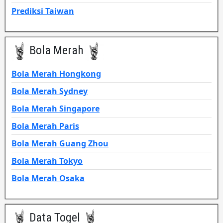
Prediksi Taiwan
Bola Merah
Bola Merah Hongkong
Bola Merah Sydney
Bola Merah Singapore
Bola Merah Paris
Bola Merah Guang Zhou
Bola Merah Tokyo
Bola Merah Osaka
Data Togel