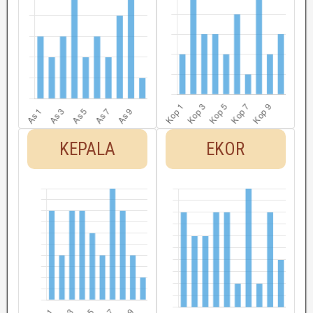
KEPALA
EKOR