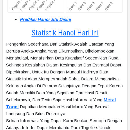
Prediksi Hanoi Jitu Disini
Statistik Hanoi Hari Ini
Pengertian Sederhana Dari Statistik Adalah Catatan Yang
Berupa Angka-Angka Yang Dikumpulkan, Dikelompokkan,
Menabulasi, Menafsirkan Data Kuantitatif Sedemikian Rupa
Sehingga Kesalahan Dalam Kesimpulan Dan Estimasi Dapat
Diperkirakan, Untuk Itu Dengan Muncul Hadirnya Data
Statistik Ini Akan Mempermudah Sobat Dalam Menganalisa
Keluaran Angka Di Putaran Selanjutnya Dengan Tepat Karena
Sudah Memiliki Data Yang Signifkan Dari Hasil Result
Sebelumnya, Dan Tentu Saja Hasil Informasi Yang
Metal
Togel
Dapatkan Merupakan Hasil Murni Yang Berasal
Langsung Dari Situs Resminya.
Sekian Informasi Yang Dapat Kami Berikan Semoga Dengan
Adanya Info Ini Dapat Membantu Para Togellers Untuk