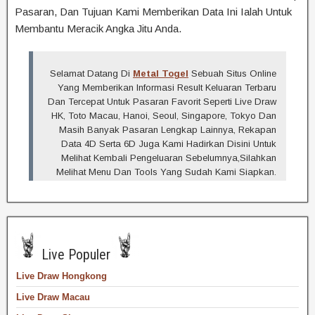
Pasaran, Dan Tujuan Kami Memberikan Data Ini Ialah Untuk
Membantu Meracik Angka Jitu Anda.
Selamat Datang Di
Metal Togel
Sebuah Situs Online
Yang Memberikan Informasi Result Keluaran Terbaru
Dan Tercepat Untuk Pasaran Favorit Seperti Live Draw
HK, Toto Macau, Hanoi, Seoul, Singapore, Tokyo Dan
Masih Banyak Pasaran Lengkap Lainnya, Rekapan
Data 4D Serta 6D Juga Kami Hadirkan Disini Untuk
Melihat Kembali Pengeluaran Sebelumnya,Silahkan
Melihat Menu Dan Tools Yang Sudah Kami Siapkan.
Live Populer
Live Draw Hongkong
Live Draw Macau