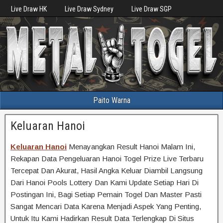
Live Draw HK
Live Draw Sydney
Live Draw SGP
Paito Warna
Keluaran Hanoi
Keluaran Hanoi
Menayangkan Result Hanoi Malam Ini,
Rekapan Data Pengeluaran Hanoi Togel Prize Live Terbaru
Tercepat Dan Akurat, Hasil Angka Keluar Diambil Langsung
Dari Hanoi Pools Lottery Dan Kami Update Setiap Hari Di
Postingan Ini, Bagi Setiap Pemain Togel Dan Master Pasti
Sangat Mencari Data Karena Menjadi Aspek Yang Penting,
Untuk Itu Kami Hadirkan Result Data Terlengkap Di Situs