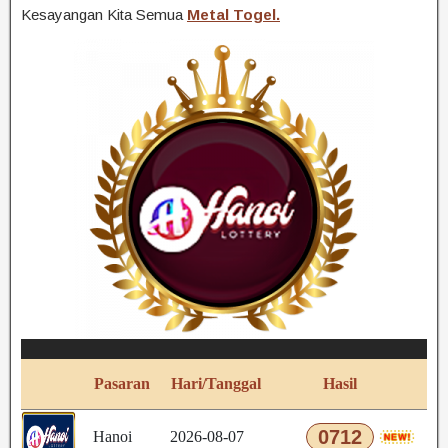
Kesayangan Kita Semua
Metal Togel.