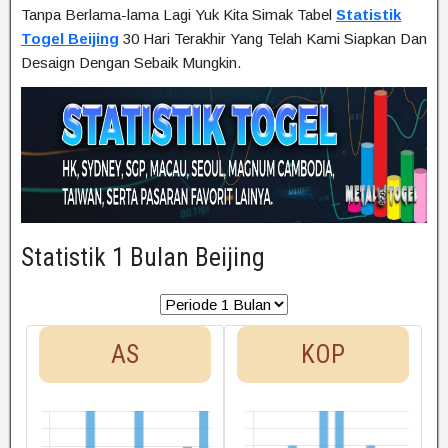
Tanpa Berlama-lama Lagi Yuk Kita Simak Tabel
Statistik
Togel Beijing
30 Hari Terakhir Yang Telah Kami Siapkan Dan
Desaign Dengan Sebaik Mungkin.
Statistik 1 Bulan Beijing
AS
KOP