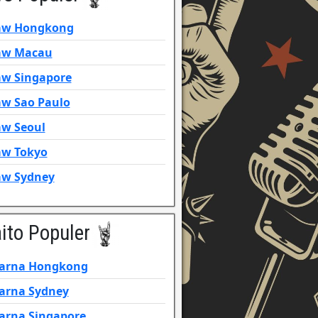
raw Hongkong
raw Macau
aw Singapore
aw Sao Paulo
aw Seoul
aw Tokyo
aw Sydney
ito Populer
Warna Hongkong
arna Sydney
arna Singapore