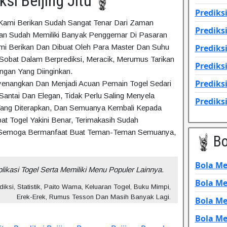
ksi Beijing Jitu
Prediks
Kami Berikan Sudah Sangat Tenar Dari Zaman
Prediks
an Sudah Memiliki Banyak Penggemar Di Pasaran
mi Berikan Dan Dibuat Oleh Para Master Dan Suhu
Prediks
Sobat Dalam Berprediksi, Meracik, Merumus Tarikan
Prediks
gan Yang Diinginkan.
Prediks
nyenangkan Dan Menjadi Acuan Pemain Togel Sedari
 Santai Dan Elegan, Tidak Perlu Saling Menyela
Prediks
ang Diterapkan, Dan Semuanya Kembali Kepada
at Togel Yakini Benar, Terimakasih Sudah
n Semoga Bermanfaat Buat Teman-Teman Semuanya,
Bo
Bola M
ikasi Togel Serta Memiliki Menu Populer Lainnya.
Bola Me
diksi, Statistik, Paito Warna, Keluaran Togel, Buku Mimpi,
Erek-Erek, Rumus Tesson Dan Masih Banyak Lagi.
Bola Me
Bola Me