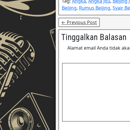
Tag:
Angka
,
Angka Jitu
,
Beijing J
Beijing
,
Rumus Beijing
,
Syair Be
← Previous Post
Tinggalkan Balasan
Alamat email Anda tidak aka