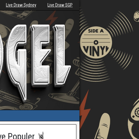
Live Draw Sydney
Live Draw SGP
ve Populer