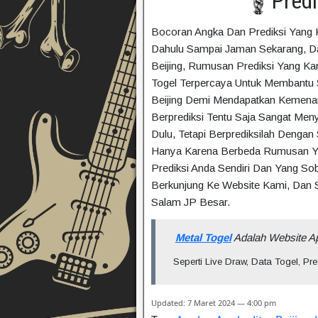
Predi
Bocoran Angka Dan Prediksi Yang 
Dahulu Sampai Jaman Sekarang, D
Beijing, Rumusan Prediksi Yang Ka
Togel Terpercaya Untuk Membantu 
Beijing Demi Mendapatkan Kemenan
Berprediksi Tentu Saja Sangat Me
Dulu, Tetapi Berprediksilah Dengan
Hanya Karena Berbeda Rumusan Y
Prediksi Anda Sendiri Dan Yang Sob
Berkunjung Ke Website Kami, Da
Salam JP Besar.
Metal Togel
Adalah Website Apl
Seperti Live Draw, Data Togel, Pre
Updated: 7 Maret 2024 — 4:00 pm