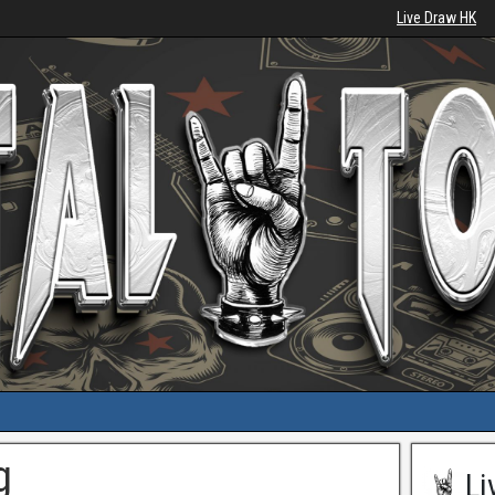
Live Draw HK
g
Li