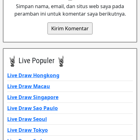
Simpan nama, email, dan situs web saya pada
peramban ini untuk komentar saya berikutnya.
Live Populer
Live Draw Hongkong
Live Draw Macau
Live Draw Singapore
Live Draw Sao Paulo
Live Draw Seoul
Live Draw Tokyo