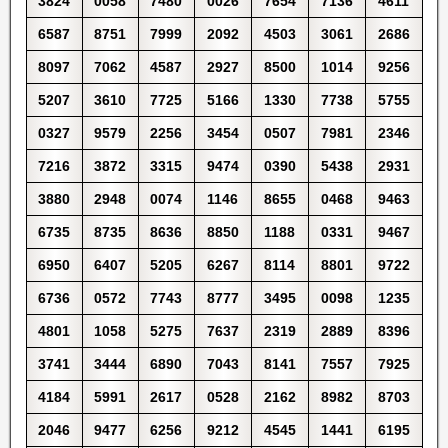
3824
0058
7480
0026
7654
7136
4611
6587
8751
7999
2092
4503
3061
2686
8097
7062
4587
2927
8500
1014
9256
5207
3610
7725
5166
1330
7738
5755
0327
9579
2256
3454
0507
7981
2346
7216
3872
3315
9474
0390
5438
2931
3880
2948
0074
1146
8655
0468
9463
6735
8735
8636
8850
1188
0331
9467
6950
6407
5205
6267
8114
8801
9722
6736
0572
7743
8777
3495
0098
1235
4801
1058
5275
7637
2319
2889
8396
3741
3444
6890
7043
8141
7557
7925
4184
5991
2617
0528
2162
8982
8703
2046
9477
6256
9212
4545
1441
6195