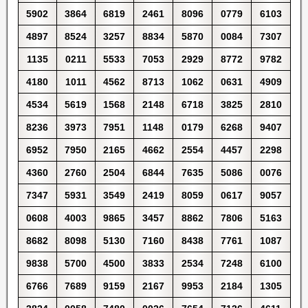
5902
3864
6819
2461
8096
0779
6103
4897
8524
3257
8834
5870
0084
7307
1135
0211
5533
7053
2929
8772
9782
4180
1011
4562
8713
1062
0631
4909
4534
5619
1568
2148
6718
3825
2810
8236
3973
7951
1148
0179
6268
9407
6952
7950
2165
4662
2554
4457
2298
4360
2760
2504
6844
7635
5086
0076
7347
5931
3549
2419
8059
0617
9057
0608
4003
9865
3457
8862
7806
5163
8682
8098
5130
7160
8438
7761
1087
9838
5700
4500
3833
2534
7248
6100
6766
7689
9159
2167
9953
2184
1305