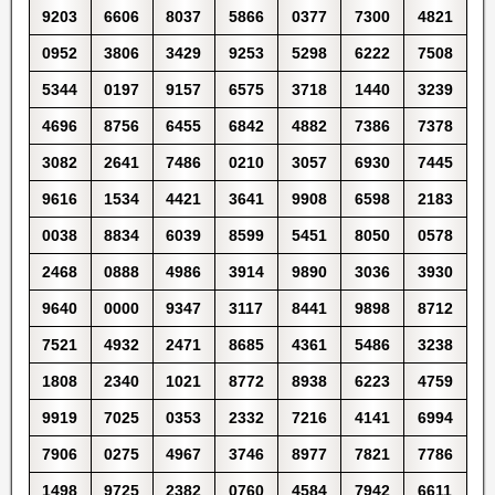
9203
6606
8037
5866
0377
7300
4821
0952
3806
3429
9253
5298
6222
7508
5344
0197
9157
6575
3718
1440
3239
4696
8756
6455
6842
4882
7386
7378
3082
2641
7486
0210
3057
6930
7445
9616
1534
4421
3641
9908
6598
2183
0038
8834
6039
8599
5451
8050
0578
2468
0888
4986
3914
9890
3036
3930
9640
0000
9347
3117
8441
9898
8712
7521
4932
2471
8685
4361
5486
3238
1808
2340
1021
8772
8938
6223
4759
9919
7025
0353
2332
7216
4141
6994
7906
0275
4967
3746
8977
7821
7786
1498
9725
2382
0760
4584
7942
6611