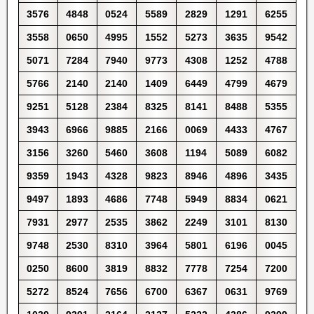
3576
4848
0524
5589
2829
1291
6255
3558
0650
4995
1552
5273
3635
9542
5071
7284
7940
9773
4308
1252
4788
5766
2140
2140
1409
6449
4799
4679
9251
5128
2384
8325
8141
8488
5355
3943
6966
9885
2166
0069
4433
4767
3156
3260
5460
3608
1194
5089
6082
9359
1943
4328
9823
8946
4896
3435
9497
1893
4686
7748
5949
8834
0621
7931
2977
2535
3862
2249
3101
8130
9748
2530
8310
3964
5801
6196
0045
0250
8600
3819
8832
7778
7254
7200
5272
8524
7656
6700
6367
0631
9769