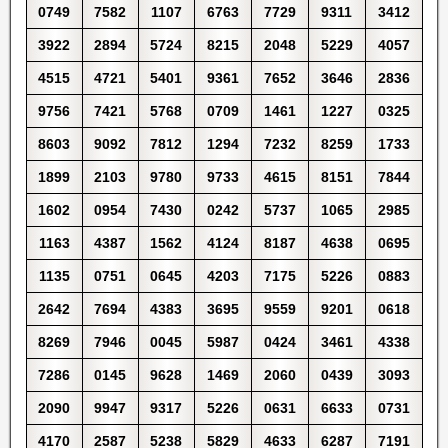
0749
7582
1107
6763
7729
9311
3412
3922
2894
5724
8215
2048
5229
4057
4515
4721
5401
9361
7652
3646
2836
9756
7421
5768
0709
1461
1227
0325
8603
9092
7812
1294
7232
8259
1733
1899
2103
9780
9733
4615
8151
7844
1602
0954
7430
0242
5737
1065
2985
1163
4387
1562
4124
8187
4638
0695
1135
0751
0645
4203
7175
5226
0883
2642
7694
4383
3695
9559
9201
0618
8269
7946
0045
5987
0424
3461
4338
7286
0145
9628
1469
2060
0439
3093
2090
9947
9317
5226
0631
6633
0731
4170
2587
5238
5829
4633
6287
7191