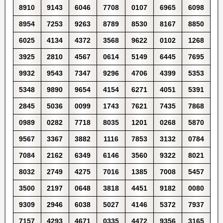
8910
9143
6046
7708
0107
6965
6098
8954
7253
9263
8789
8530
8167
8850
6025
4134
4372
3568
9622
0102
1268
3925
2810
4567
0614
5149
6445
7695
9932
9543
7347
9296
4706
4399
5353
5348
9890
9654
4154
6271
4051
5391
2845
5036
0099
1743
7621
7435
7868
0989
0282
7718
8035
1201
0268
5870
9567
3367
3882
1116
7853
3132
0784
7084
2162
6349
6146
3560
9322
8021
8032
2749
4275
7016
1385
7008
5457
3500
2197
0648
3818
4451
9182
0080
9309
2946
6038
5027
4146
5372
7937
7157
4293
4671
0335
4472
9356
3165