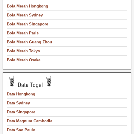
Bola Merah Hongkong
Bola Merah Sydney
Bola Merah Singapore
Bola Merah Paris
Bola Merah Guang Zhou
Bola Merah Tokyo
Bola Merah Osaka
Data Togel
Data Hongkong
Data Sydney
Data Singapore
Data Magnum Cambodia
Data Sao Paulo