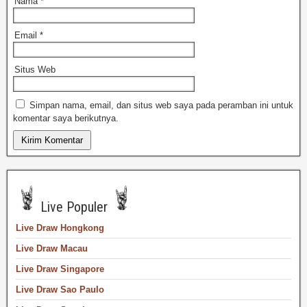
Nama
*
Email
*
Situs Web
Simpan nama, email, dan situs web saya pada peramban ini untuk
komentar saya berikutnya.
Live Populer
Live Draw Hongkong
Live Draw Macau
Live Draw Singapore
Live Draw Sao Paulo