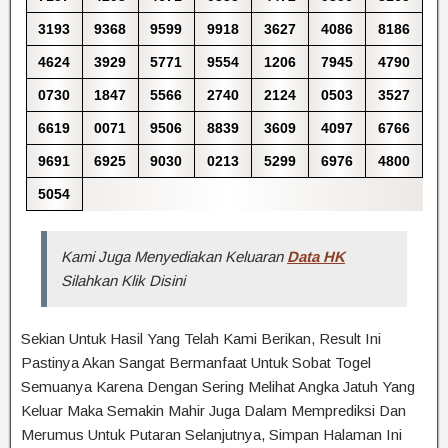
3193
9368
9599
9918
3627
4086
8186
4624
3929
5771
9554
1206
7945
4790
0730
1847
5566
2740
2124
0503
3527
6619
0071
9506
8839
3609
4097
6766
9691
6925
9030
0213
5299
6976
4800
5054
Kami Juga Menyediakan Keluaran
Data HK
Silahkan Klik Disini
Sekian Untuk Hasil Yang Telah Kami Berikan, Result Ini
Pastinya Akan Sangat Bermanfaat Untuk Sobat Togel
Semuanya Karena Dengan Sering Melihat Angka Jatuh Yang
Keluar Maka Semakin Mahir Juga Dalam Memprediksi Dan
Merumus Untuk Putaran Selanjutnya, Simpan Halaman Ini