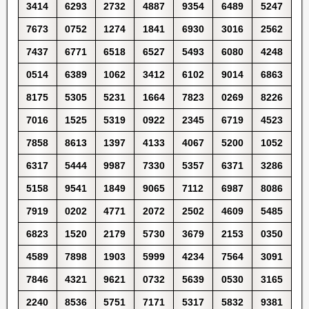
3414
6293
2732
4887
9354
6489
5247
7673
0752
1274
1841
6930
3016
2562
7437
6771
6518
6527
5493
6080
4248
0514
6389
1062
3412
6102
9014
6863
8175
5305
5231
1664
7823
0269
8226
7016
1525
5319
0922
2345
6719
4523
7858
8613
1397
4133
4067
5200
1052
6317
5444
9987
7330
5357
6371
3286
5158
9541
1849
9065
7112
6987
8086
7919
0202
4771
2072
2502
4609
5485
6823
1520
2179
5730
3679
2153
0350
4589
7898
1903
5999
4234
7564
3091
7846
4321
9621
0732
5639
0530
3165
2240
8536
5751
7171
5317
5832
9381