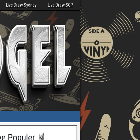
Live Draw Sydney
Live Draw SGP
ve Populer