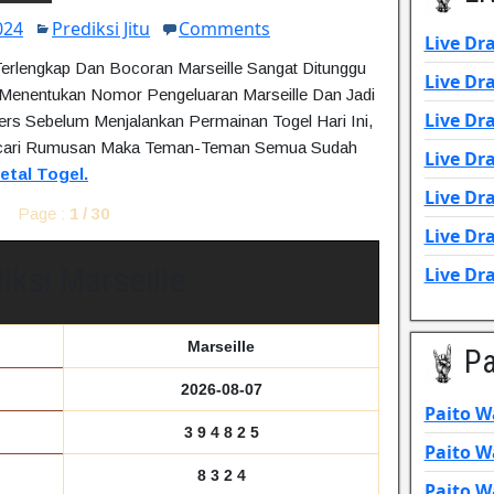
024
Prediksi Jitu
Comments
Live D
i Terlengkap Dan Bocoran Marseille Sangat Ditunggu
Live D
k Menentukan Nomor Pengeluaran Marseille Dan Jadi
Live Dr
rs Sebelum Menjalankan Permainan Togel Hari Ini,
Mencari Rumusan Maka Teman-Teman Semua Sudah
Live Dr
etal Togel.
Live Dr
Page :
1 / 30
Live Dr
iksi Marseille
Live Dr
Marseille
Pa
2026-08-07
Paito 
3 9 4 8 2 5
Paito W
8 3 2 4
Paito W