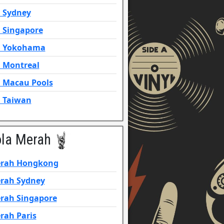
i Sydney
i Singapore
i Yokohama
i Montreal
i Macau Pools
i Taiwan
la Merah
erah Hongkong
rah Sydney
rah Singapore
rah Paris