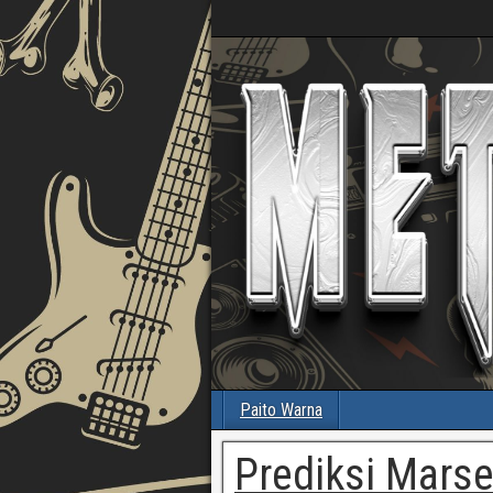
Paito Warna
Prediksi Marsei