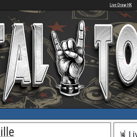
Live Draw HK
lle
Li