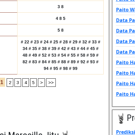
3 8
Paito W
4 8 5
Data Pa
Data Pa
5 8
Data P
# 22 # 23 # 24 # 25 # 28 # 29 # 32 # 33 #
34 # 35 # 38 # 39 # 42 # 43 # 44 # 45 #
Data Pa
48 # 49 # 52 # 53 # 54 # 55 # 58 # 59 #
Paito H
82 # 83 # 84 # 85 # 88 # 89 # 92 # 93 #
94 # 95 # 98 # 99
Paito 
>
>>
Paito H
Paito H
Pr
Prediks