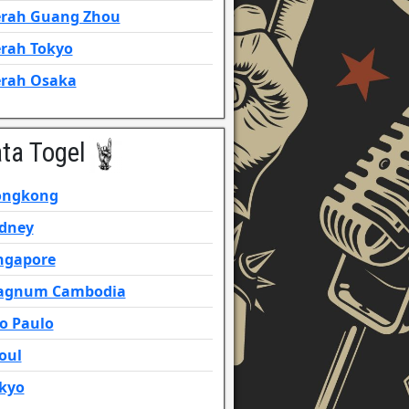
erah Guang Zhou
rah Tokyo
erah Osaka
ta Togel
ongkong
ydney
ngapore
agnum Cambodia
o Paulo
oul
kyo