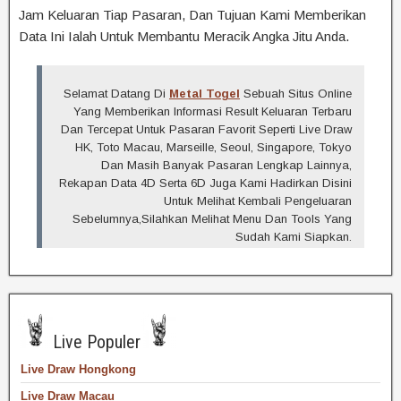
Jam Keluaran Tiap Pasaran, Dan Tujuan Kami Memberikan
Data Ini Ialah Untuk Membantu Meracik Angka Jitu Anda.
Selamat Datang Di
Metal Togel
Sebuah Situs Online
Yang Memberikan Informasi Result Keluaran Terbaru
Dan Tercepat Untuk Pasaran Favorit Seperti Live Draw
HK, Toto Macau, Marseille, Seoul, Singapore, Tokyo
Dan Masih Banyak Pasaran Lengkap Lainnya,
Rekapan Data 4D Serta 6D Juga Kami Hadirkan Disini
Untuk Melihat Kembali Pengeluaran
Sebelumnya,Silahkan Melihat Menu Dan Tools Yang
Sudah Kami Siapkan.
Live Populer
Live Draw Hongkong
Live Draw Macau