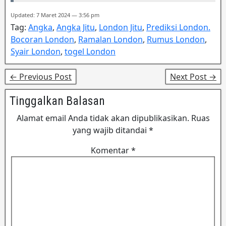
Updated: 7 Maret 2024 — 3:56 pm
Tag:
Angka
,
Angka Jitu
,
London Jitu
,
Prediksi London.
Bocoran London
,
Ramalan London
,
Rumus London
,
Syair London
,
togel London
← Previous Post
Next Post →
Tinggalkan Balasan
Alamat email Anda tidak akan dipublikasikan.
Ruas
yang wajib ditandai
*
Komentar
*