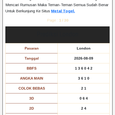
Mencari Rumusan Maka Teman-Teman Semua Sudah Benar
Untuk Berkunjung Ke Situs
Metal Togel.
Page :
1 / 30
Prediksi London
Pasaran
London
Tanggal
2026-08-09
BBFS
1 3 6 0 4 2
ANGKA MAIN
3 6 1 0
COLOK BEBAS
2 1
3D
0 6 4
2D
2 4