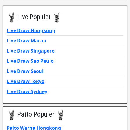
Live Populer
Live Draw Hongkong
Live Draw Macau
Live Draw Singapore
Live Draw Sao Paulo
Live Draw Seoul
Live Draw Tokyo
Live Draw Sydney
Paito Populer
Paito Warna Hongkong