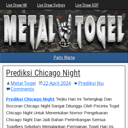
Live Draw HK
Live Draw Sydney
Live Draw SGP
Paito Warna
Prediksi Chicago Night
Metal Togel
22 April 2024
Prediksi Jitu
Comments
Prediksi Chicago Night
Terjitu Hari Ini Terlengkap Dan
Bocoran Chicago Night Sangat Ditunggu Oleh Pecinta Togel
Chicago Night Untuk Menentukan Nomor Pengeluaran
Chicago Night Dan Jadi Bahan Pertimbangan Semua
Togellers Sebelum Menjalankan Permainan Togel Hari Ini,