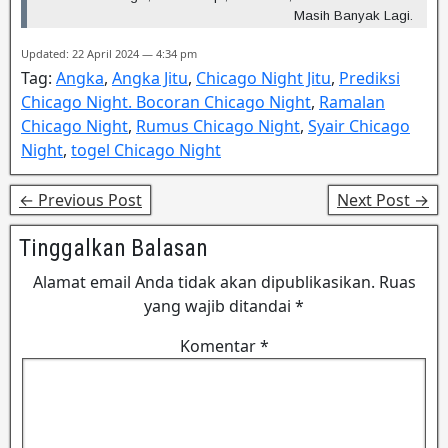
Masih Banyak Lagi.
Updated: 22 April 2024 — 4:34 pm
Tag:
Angka
,
Angka Jitu
,
Chicago Night Jitu
,
Prediksi
Chicago Night. Bocoran Chicago Night
,
Ramalan
Chicago Night
,
Rumus Chicago Night
,
Syair Chicago
Night
,
togel Chicago Night
← Previous Post
Next Post →
Tinggalkan Balasan
Alamat email Anda tidak akan dipublikasikan.
Ruas
yang wajib ditandai
*
Komentar
*