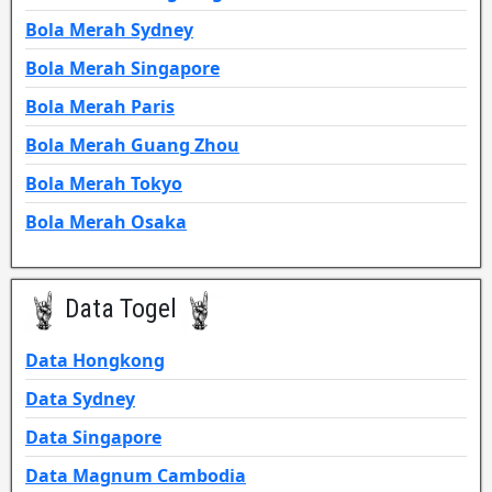
Bola Merah Sydney
Bola Merah Singapore
Bola Merah Paris
Bola Merah Guang Zhou
Bola Merah Tokyo
Bola Merah Osaka
Data Togel
Data Hongkong
Data Sydney
Data Singapore
Data Magnum Cambodia