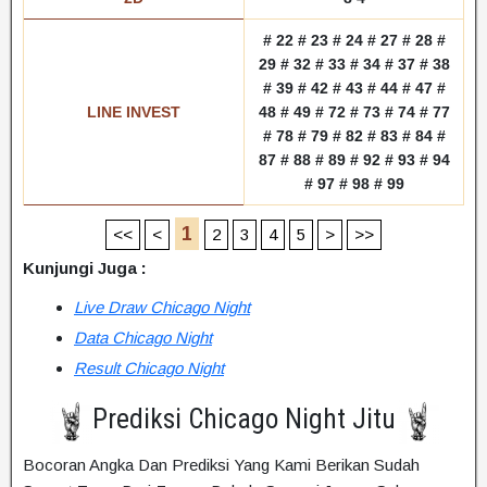
# 22 # 23 # 24 # 27 # 28 #
29 # 32 # 33 # 34 # 37 # 38
# 39 # 42 # 43 # 44 # 47 #
LINE INVEST
48 # 49 # 72 # 73 # 74 # 77
# 78 # 79 # 82 # 83 # 84 #
87 # 88 # 89 # 92 # 93 # 94
# 97 # 98 # 99
<<
<
>
>>
Kunjungi Juga :
Live Draw Chicago Night
Data Chicago Night
Result Chicago Night
Prediksi Chicago Night Jitu
Bocoran Angka Dan Prediksi Yang Kami Berikan Sudah