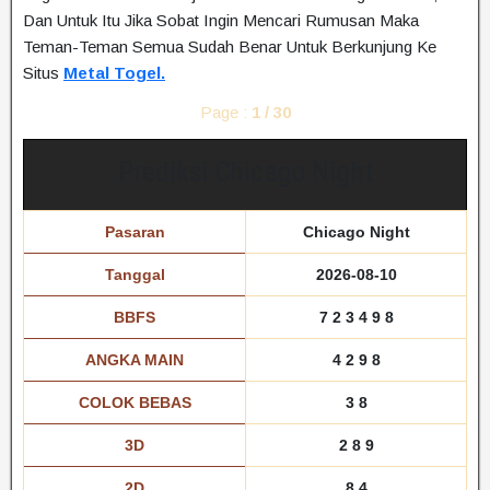
Dan Untuk Itu Jika Sobat Ingin Mencari Rumusan Maka
Teman-Teman Semua Sudah Benar Untuk Berkunjung Ke
Situs
Metal Togel.
Page :
1 / 30
Prediksi Chicago Night
Pasaran
Chicago Night
Tanggal
2026-08-10
BBFS
7 2 3 4 9 8
ANGKA MAIN
4 2 9 8
COLOK BEBAS
3 8
3D
2 8 9
2D
8 4