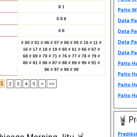
8 1
Paito W
0 8 6
Data Pa
Data Pa
0 6
Data P
# 00 # 01 # 06 # 07 # 08 # 09 # 10 # 11 #
16 # 17 # 18 # 19 # 60 # 61 # 66 # 67 #
Data Pa
68 # 69 # 70 # 71 # 76 # 77 # 78 # 79 #
Paito H
80 # 81 # 86 # 87 # 88 # 89 # 90 # 91 #
96 # 97 # 98 # 99
Paito 
>
>>
Paito H
Paito H
Pr
Prediks