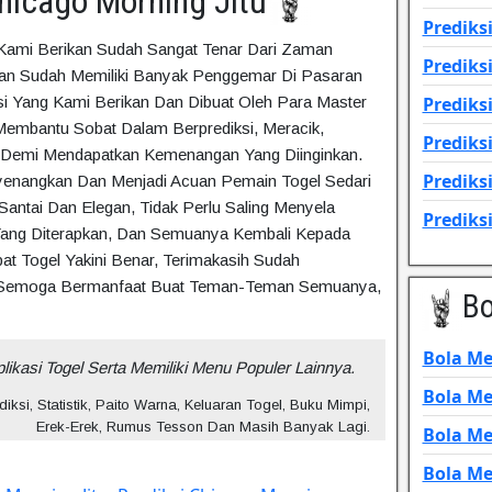
Chicago Morning Jitu
Prediks
Kami Berikan Sudah Sangat Tenar Dari Zaman
Prediks
an Sudah Memiliki Banyak Penggemar Di Pasaran
i Yang Kami Berikan Dan Dibuat Oleh Para Master
Prediks
Membantu Sobat Dalam Berprediksi, Meracik,
Prediks
 Demi Mendapatkan Kemenangan Yang Diinginkan.
Prediks
nyenangkan Dan Menjadi Acuan Pemain Togel Sedari
 Santai Dan Elegan, Tidak Perlu Saling Menyela
Prediks
ang Diterapkan, Dan Semuanya Kembali Kepada
at Togel Yakini Benar, Terimakasih Sudah
n Semoga Bermanfaat Buat Teman-Teman Semuanya,
Bo
Bola M
ikasi Togel Serta Memiliki Menu Populer Lainnya.
Bola Me
diksi, Statistik, Paito Warna, Keluaran Togel, Buku Mimpi,
Erek-Erek, Rumus Tesson Dan Masih Banyak Lagi.
Bola Me
Bola Me