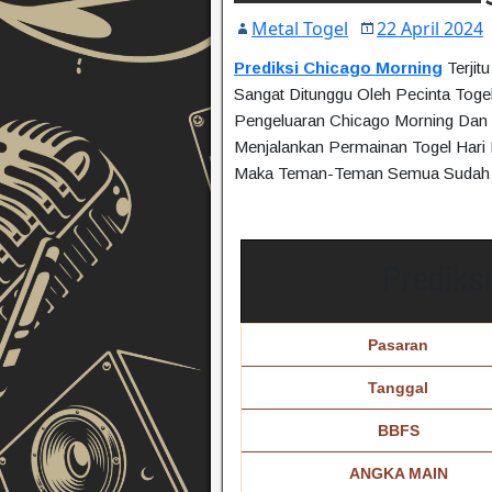
Metal Togel
22 April 2024
Prediksi Chicago Morning
Terjit
Sangat Ditunggu Oleh Pecinta Tog
Pengeluaran Chicago Morning Dan
Menjalankan Permainan Togel Hari I
Maka Teman-Teman Semua Sudah B
Prediks
Pasaran
Tanggal
BBFS
ANGKA MAIN