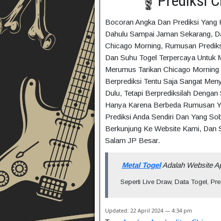
Prediksi 
Bocoran Angka Dan Prediksi Yang 
Dahulu Sampai Jaman Sekarang, D
Chicago Morning, Rumusan Prediks
Dan Suhu Togel Terpercaya Untuk 
Merumus Tarikan Chicago Morning
Berprediksi Tentu Saja Sangat Me
Dulu, Tetapi Berprediksilah Dengan
Hanya Karena Berbeda Rumusan Y
Prediksi Anda Sendiri Dan Yang Sob
Berkunjung Ke Website Kami, Da
Salam JP Besar.
Metal Togel
Adalah Website Apl
Seperti Live Draw, Data Togel, Pre
Updated: 22 April 2024 — 4:34 pm