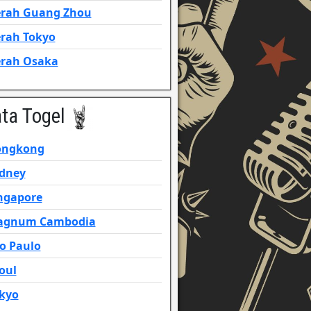
erah Guang Zhou
rah Tokyo
erah Osaka
ta Togel
ongkong
ydney
ngapore
agnum Cambodia
o Paulo
oul
kyo