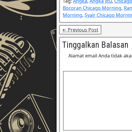
Tag:
Angka
,
Angka Jitu
,
Chicago
Bocoran Chicago Morning
,
Ram
Morning
,
Syair Chicago Morni
← Previous Post
Tinggalkan Balasan
Alamat email Anda tidak aka