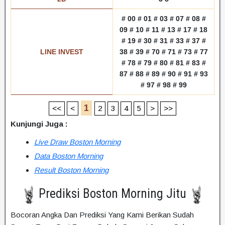
# 00 # 01 # 03 # 07 # 08 #
09 # 10 # 11 # 13 # 17 # 18
# 19 # 30 # 31 # 33 # 37 #
LINE INVEST
38 # 39 # 70 # 71 # 73 # 77
# 78 # 79 # 80 # 81 # 83 #
87 # 88 # 89 # 90 # 91 # 93
# 97 # 98 # 99
<<
<
>
>>
Kunjungi Juga :
Live Draw Boston Morning
Data Boston Morning
Result Boston Morning
Prediksi Boston Morning Jitu
Bocoran Angka Dan Prediksi Yang Kami Berikan Sudah