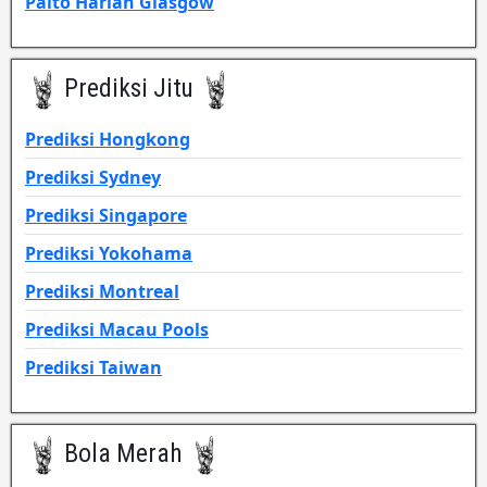
Paito Harian Glasgow
Prediksi Jitu
Prediksi Hongkong
Prediksi Sydney
Prediksi Singapore
Prediksi Yokohama
Prediksi Montreal
Prediksi Macau Pools
Prediksi Taiwan
Bola Merah