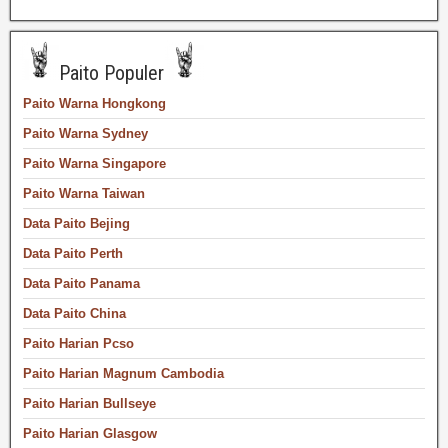
Paito Populer
Paito Warna Hongkong
Paito Warna Sydney
Paito Warna Singapore
Paito Warna Taiwan
Data Paito Bejing
Data Paito Perth
Data Paito Panama
Data Paito China
Paito Harian Pcso
Paito Harian Magnum Cambodia
Paito Harian Bullseye
Paito Harian Glasgow