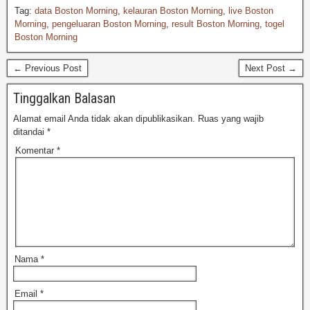
Tag:
data Boston Morning
,
kelauran Boston Morning
,
live Boston
Morning
,
pengeluaran Boston Morning
,
result Boston Morning
,
togel
Boston Morning
← Previous Post
Next Post →
Tinggalkan Balasan
Alamat email Anda tidak akan dipublikasikan.
Ruas yang wajib
ditandai
*
Komentar
*
Nama
*
Email
*