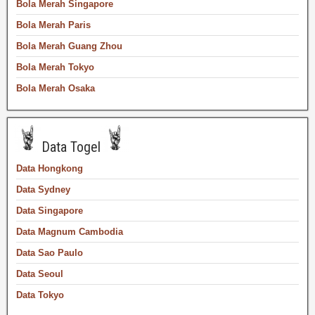
Bola Merah Singapore
Bola Merah Paris
Bola Merah Guang Zhou
Bola Merah Tokyo
Bola Merah Osaka
Data Togel
Data Hongkong
Data Sydney
Data Singapore
Data Magnum Cambodia
Data Sao Paulo
Data Seoul
Data Tokyo