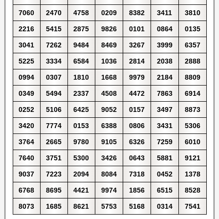
7060
2470
4758
0209
8382
3411
3810
2216
5415
2875
9826
0101
0864
0135
3041
7262
9484
8469
3267
3999
6357
5225
3334
6584
1036
2814
2038
2888
0994
0307
1810
1668
9979
2184
8809
0349
5494
2337
4508
4472
7863
6914
0252
5106
6425
9052
0157
3497
8873
3420
7774
0153
6388
0806
3431
5306
3764
2665
9780
9105
6326
7259
6010
7640
3751
5300
3426
0643
5881
9121
9037
7223
2094
8084
7318
0452
1378
6768
8695
4421
9974
1856
6515
8528
8073
1685
8621
5753
5168
0314
7541