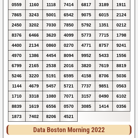
0559
1160
1118
7414
6817
3189
1911
7865
3243
5001
6542
9075
6015
2124
2450
3202
7030
7850
5792
1351
0212
8376
6466
3620
4099
5773
7715
1798
4400
2134
0860
0270
4771
8757
9241
4970
1386
4454
8094
9952
5433
1556
6799
2165
2538
2016
3820
7619
8819
5246
3220
5191
6595
4158
8706
5036
1144
4679
5457
5721
7737
9851
0563
1710
3318
1080
7071
3157
0490
6102
8839
1619
6556
0570
3085
1414
0356
1873
7402
8206
4521
Data Boston Morning 2022