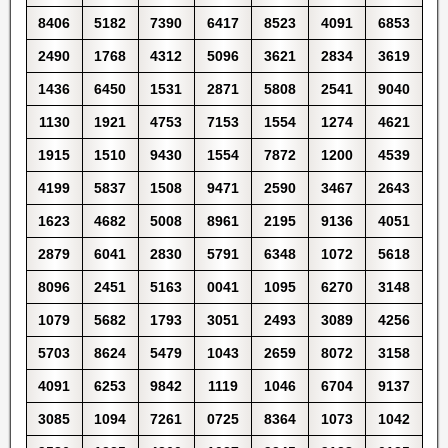
8406
5182
7390
6417
8523
4091
6853
2490
1768
4312
5096
3621
2834
3619
1436
6450
1531
2871
5808
2541
9040
1130
1921
4753
7153
1554
1274
4621
1915
1510
9430
1554
7872
1200
4539
4199
5837
1508
9471
2590
3467
2643
1623
4682
5008
8961
2195
9136
4051
2879
6041
2830
5791
6348
1072
5618
8096
2451
5163
0041
1095
6270
3148
1079
5682
1793
3051
2493
3089
4256
5703
8624
5479
1043
2659
8072
3158
4091
6253
9842
1119
1046
6704
9137
3085
1094
7261
0725
8364
1073
1042