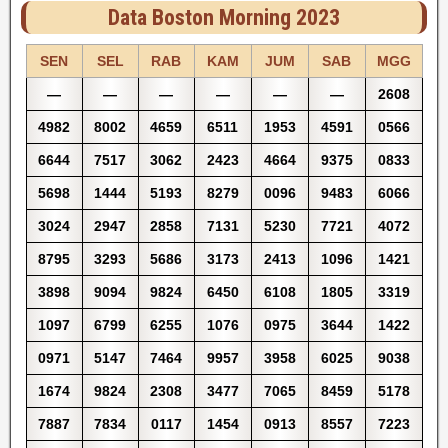
Data Boston Morning 2023
SEN
SEL
RAB
KAM
JUM
SAB
MGG
—
—
—
—
—
—
2608
4982
8002
4659
6511
1953
4591
0566
6644
7517
3062
2423
4664
9375
0833
5698
1444
5193
8279
0096
9483
6066
3024
2947
2858
7131
5230
7721
4072
8795
3293
5686
3173
2413
1096
1421
3898
9094
9824
6450
6108
1805
3319
1097
6799
6255
1076
0975
3644
1422
0971
5147
7464
9957
3958
6025
9038
1674
9824
2308
3477
7065
8459
5178
7887
7834
0117
1454
0913
8557
7223