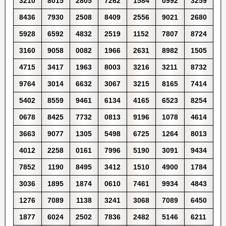
3210
8015
2805
7262
1584
0992
3259
8436
7930
2508
8409
2556
9021
2680
5928
6592
4832
2519
1152
7807
8724
3160
9058
0082
1966
2631
8982
1505
4715
3417
1963
8003
3216
3211
8732
9764
3014
6632
3067
3215
8165
7414
5402
8559
9461
6134
4165
6523
8254
0678
8425
7732
0813
9196
1078
4614
3663
9077
1305
5498
6725
1264
8013
4012
2258
0161
7996
5190
3091
9434
7852
1190
8495
3412
1510
4900
1784
3036
1895
1874
0610
7461
9934
4843
1276
7089
1138
3241
3068
7089
6450
1877
6024
2502
7836
2482
5146
6211