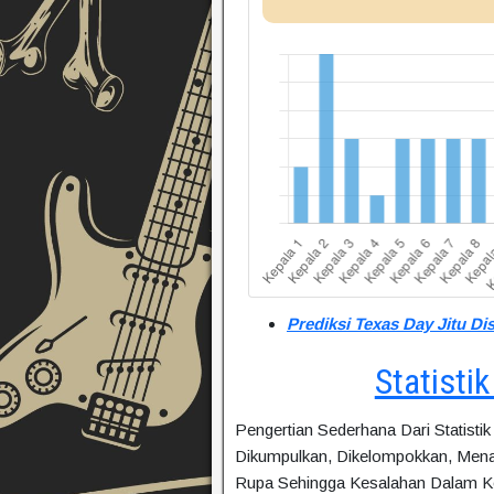
Prediksi Texas Day Jitu Dis
Statistik
Pengertian Sederhana Dari Statist
Dikumpulkan, Dikelompokkan, Menab
Rupa Sehingga Kesalahan Dalam Ke