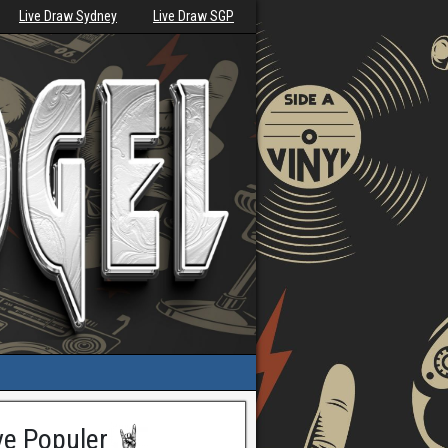
Live Draw Sydney
Live Draw SGP
ve Populer