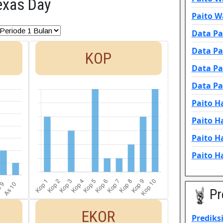
Texas Day
Paito W
Data Pa
Data Pa
KOP
Data P
Data Pa
Paito H
Paito 
Paito H
Paito H
Pr
EKOR
Prediks