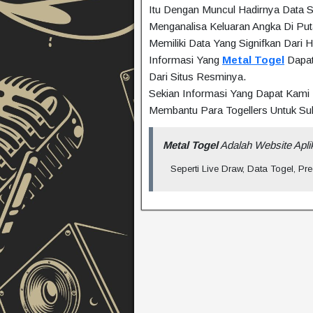
Itu Dengan Muncul Hadirnya Data 
Menganalisa Keluaran Angka Di Pu
Memiliki Data Yang Signifkan Dari 
Informasi Yang
Metal Togel
Dapat
Dari Situs Resminya.
Sekian Informasi Yang Dapat Kami
Membantu Para Togellers Untuk S
Metal Togel
Adalah Website Aplik
Seperti Live Draw, Data Togel, Pre