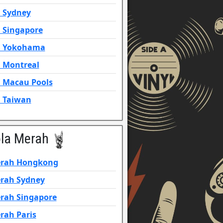
i Sydney
i Singapore
i Yokohama
i Montreal
i Macau Pools
i Taiwan
la Merah
erah Hongkong
rah Sydney
rah Singapore
rah Paris