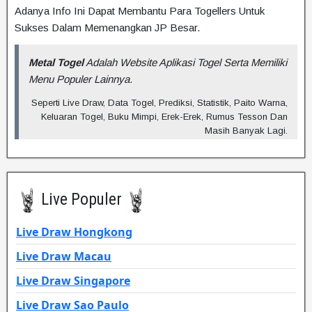
Adanya Info Ini Dapat Membantu Para Togellers Untuk
Sukses Dalam Memenangkan JP Besar.
Metal Togel
Adalah Website Aplikasi Togel Serta Memiliki
Menu Populer Lainnya.
Seperti Live Draw, Data Togel, Prediksi, Statistik, Paito Warna,
Keluaran Togel, Buku Mimpi, Erek-Erek, Rumus Tesson Dan
Masih Banyak Lagi.
Live Populer
Live Draw Hongkong
Live Draw Macau
Live Draw Singapore
Live Draw Sao Paulo