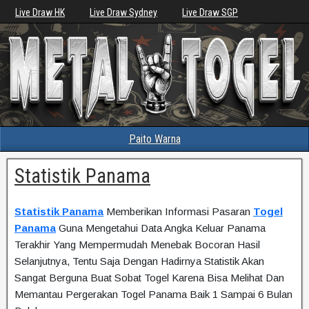
Live Draw HK
Live Draw Sydney
Live Draw SGP
Paito Warna
Statistik Panama
Statistik Panama
Memberikan Informasi Pasaran
Togel
Panama
Guna Mengetahui Data Angka Keluar Panama
Terakhir Yang Mempermudah Menebak Bocoran Hasil
Selanjutnya, Tentu Saja Dengan Hadirnya Statistik Akan
Sangat Berguna Buat Sobat Togel Karena Bisa Melihat Dan
Memantau Pergerakan Togel Panama Baik 1 Sampai 6 Bulan