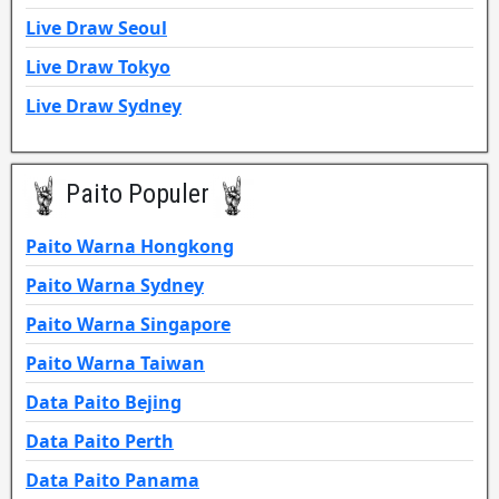
Live Draw Seoul
Live Draw Tokyo
Live Draw Sydney
Paito Populer
Paito Warna Hongkong
Paito Warna Sydney
Paito Warna Singapore
Paito Warna Taiwan
Data Paito Bejing
Data Paito Perth
Data Paito Panama