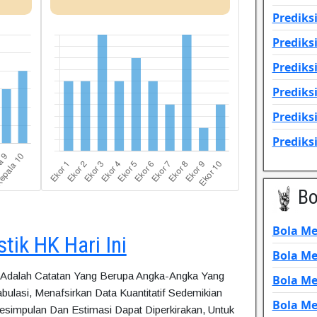
Prediks
Prediks
Prediks
Prediks
Prediks
Prediks
Bo
Bola M
stik HK Hari Ini
Bola Me
ik Adalah Catatan Yang Berupa Angka-Angka Yang
Bola Me
ulasi, Menafsirkan Data Kuantitatif Sedemikian
Bola Me
simpulan Dan Estimasi Dapat Diperkirakan, Untuk