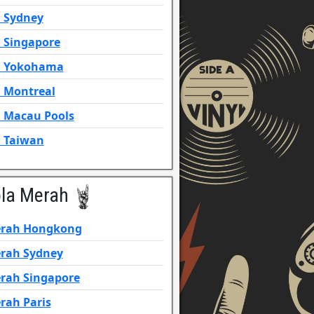
i Sydney
i Singapore
i Yokohama
i Montreal
i Macau Pools
i Taiwan
la Merah
erah Hongkong
rah Sydney
rah Singapore
rah Paris