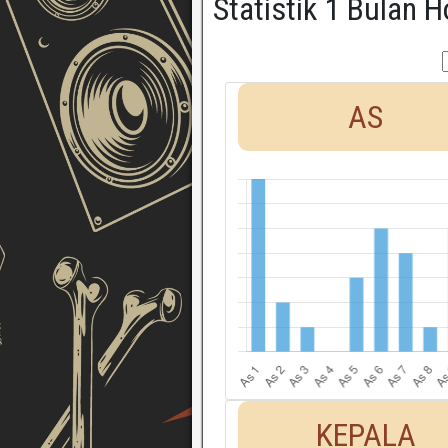
Statistik 1 Bulan 
AS
KEPALA