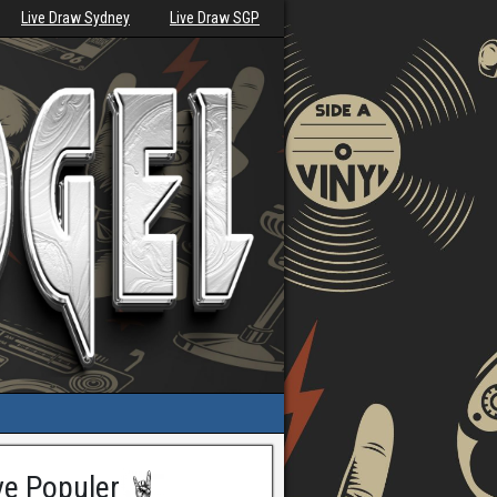
Live Draw Sydney
Live Draw SGP
ve Populer