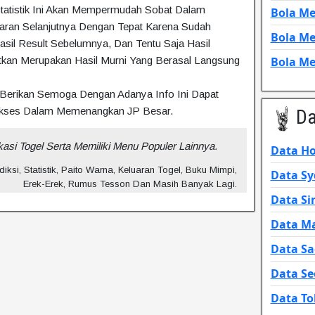
Statistik Ini Akan Mempermudah Sobat Dalam
Bola M
taran Selanjutnya Dengan Tepat Karena Sudah
Bola Me
Hasil Result Sebelumnya, Dan Tentu Saja Hasil
kan Merupakan Hasil Murni Yang Berasal Langsung
Bola M
 Berikan Semoga Dengan Adanya Info Ini Dapat
ukses Dalam Memenangkan JP Besar.
Da
asi Togel Serta Memiliki Menu Populer Lainnya.
Data H
diksi, Statistik, Paito Warna, Keluaran Togel, Buku Mimpi,
Data S
Erek-Erek, Rumus Tesson Dan Masih Banyak Lagi.
Data Si
Data M
Data Sa
Data Se
Data To