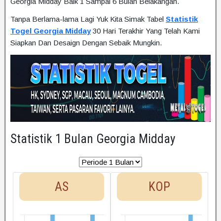
Georgia Midday Baik 1 Sampai 6 Bulan Belakangan.
Tanpa Berlama-lama Lagi Yuk Kita Simak Tabel
Statistik
Togel Georgia Midday
30 Hari Terakhir Yang Telah Kami
Siapkan Dan Desaign Dengan Sebaik Mungkin.
Statistik 1 Bulan Georgia Midday
AS
KOP