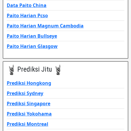
Data Paito China
Paito Harian Pcso
Paito Harian Magnum Cambodia
Paito Harian Bullseye
Paito Harian Glasgow
Prediksi Jitu
Prediksi Hongkong
Prediksi Sydney
Prediksi Singapore
Prediksi Yokohama
Prediksi Montreal