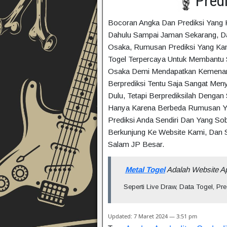
Pred
Bocoran Angka Dan Prediksi Yang 
Dahulu Sampai Jaman Sekarang, D
Osaka, Rumusan Prediksi Yang Kam
Togel Terpercaya Untuk Membantu 
Osaka Demi Mendapatkan Kemenang
Berprediksi Tentu Saja Sangat Me
Dulu, Tetapi Berprediksilah Dengan
Hanya Karena Berbeda Rumusan Y
Prediksi Anda Sendiri Dan Yang Sob
Berkunjung Ke Website Kami, Da
Salam JP Besar.
Metal Togel
Adalah Website Apl
Seperti Live Draw, Data Togel, Pre
Updated: 7 Maret 2024 — 3:51 pm