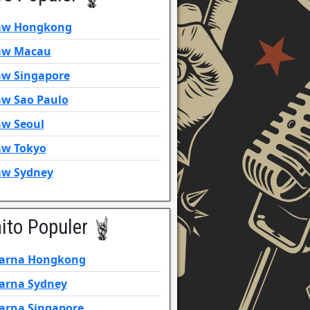
raw Hongkong
raw Macau
aw Singapore
aw Sao Paulo
aw Seoul
aw Tokyo
aw Sydney
ito Populer
Warna Hongkong
arna Sydney
arna Singapore