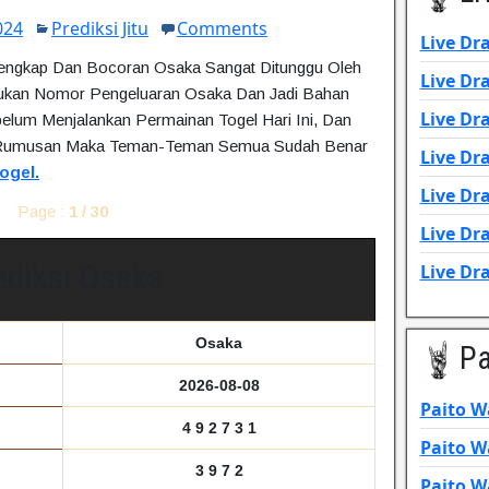
024
Prediksi Jitu
Comments
Live D
erlengkap Dan Bocoran Osaka Sangat Ditunggu Oleh
Live D
tukan Nomor Pengeluaran Osaka Dan Jadi Bahan
Live Dr
elum Menjalankan Permainan Togel Hari Ini, Dan
ari Rumusan Maka Teman-Teman Semua Sudah Benar
Live Dr
ogel.
Live Dr
Page :
1 / 30
Live Dr
ediksi Osaka
Live Dr
Osaka
Pa
2026-08-08
Paito 
4 9 2 7 3 1
Paito W
3 9 7 2
Paito W