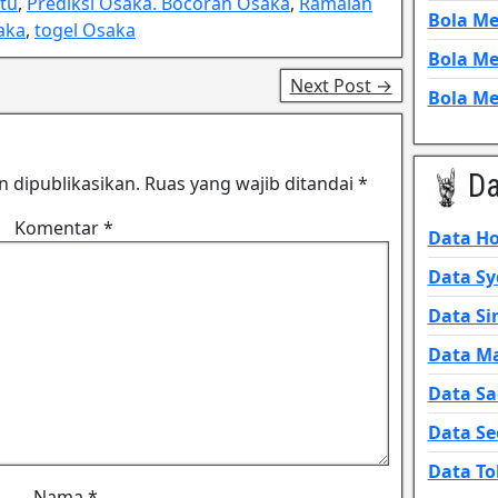
itu
,
Prediksi Osaka. Bocoran Osaka
,
Ramalan
Bola M
aka
,
togel Osaka
Bola Me
Next Post →
Bola M
Da
n dipublikasikan.
Ruas yang wajib ditandai
*
Komentar
*
Data H
Data S
Data Si
Data M
Data Sa
Data Se
Data To
Nama
*