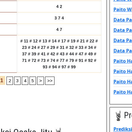
4 2
Paito W
3 7 4
Data Pa
Data Pa
4 7
Data P
# 11 # 12 # 13 # 14 # 17 # 19 # 21 # 22 #
23 # 24 # 27 # 29 # 31 # 32 # 33 # 34 #
Data Pa
37 # 39 # 41 # 42 # 43 # 44 # 47 # 49 #
Paito H
71 # 72 # 73 # 74 # 77 # 79 # 91 # 92 #
93 # 94 # 97 # 99
Paito 
>
>>
Paito H
Paito H
Pr
Prediks