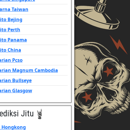
arna Taiwan
ito Bejing
ito Perth
aito Panama
ito China
arian Pcso
Harian Magnum Cambodia
arian Bullseye
arian Glasgow
ediksi Jitu
i Hongkong