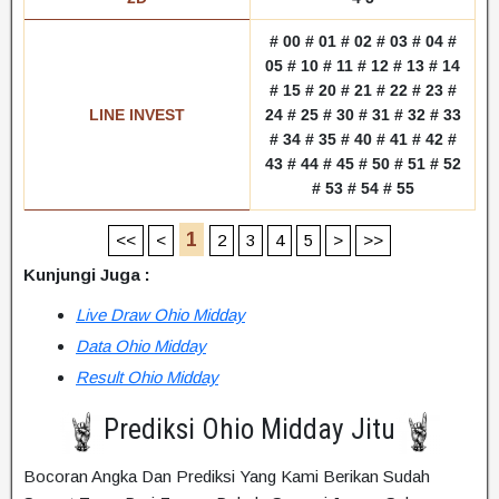
# 00 # 01 # 02 # 03 # 04 #
05 # 10 # 11 # 12 # 13 # 14
# 15 # 20 # 21 # 22 # 23 #
LINE INVEST
24 # 25 # 30 # 31 # 32 # 33
# 34 # 35 # 40 # 41 # 42 #
43 # 44 # 45 # 50 # 51 # 52
# 53 # 54 # 55
<<
<
>
>>
Kunjungi Juga :
Live Draw Ohio Midday
Data Ohio Midday
Result Ohio Midday
Prediksi Ohio Midday Jitu
Bocoran Angka Dan Prediksi Yang Kami Berikan Sudah