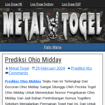
Live Draw HK
Live Draw Sydney
Live Draw SGP
Paito Warna
Prediksi Ohio Midday
Metal Togel
29 Februari 2024
Prediksi Jitu
Comments
Prediksi Ohio Midday
Terjitu Hari Ini Terlengkap Dan
Bocoran Ohio Midday Sangat Ditunggu Oleh Pecinta Togel
Ohio Midday Untuk Menentukan Nomor Pengeluaran Ohio
Midday Dan Jadi Bahan Pertimbangan Semua Togellers
Sebelum Menjalankan Permainan Togel Hari Ini, Dan Untuk