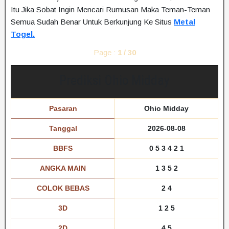
Itu Jika Sobat Ingin Mencari Rumusan Maka Teman-Teman
Semua Sudah Benar Untuk Berkunjung Ke Situs
Metal
Togel.
Page :
1 / 30
Prediksi Ohio Midday
Pasaran
Ohio Midday
Tanggal
2026-08-08
BBFS
0 5 3 4 2 1
ANGKA MAIN
1 3 5 2
COLOK BEBAS
2 4
3D
1 2 5
2D
4 5