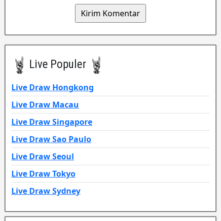
Live Populer
Live Draw Hongkong
Live Draw Macau
Live Draw Singapore
Live Draw Sao Paulo
Live Draw Seoul
Live Draw Tokyo
Live Draw Sydney