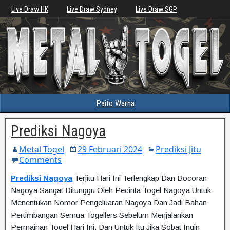
Live Draw HK
Live Draw Sydney
Live Draw SGP
Paito Warna
Prediksi Nagoya
Metal Togel
29 Februari 2024
Prediksi Jitu
Comments
Prediksi Nagoya
Terjitu Hari Ini Terlengkap Dan Bocoran
Nagoya Sangat Ditunggu Oleh Pecinta Togel Nagoya Untuk
Menentukan Nomor Pengeluaran Nagoya Dan Jadi Bahan
Pertimbangan Semua Togellers Sebelum Menjalankan
Permainan Togel Hari Ini, Dan Untuk Itu Jika Sobat Ingin