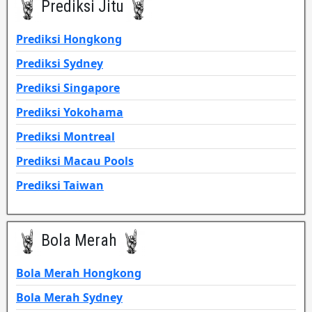
Prediksi Jitu
Prediksi Hongkong
Prediksi Sydney
Prediksi Singapore
Prediksi Yokohama
Prediksi Montreal
Prediksi Macau Pools
Prediksi Taiwan
Bola Merah
Bola Merah Hongkong
Bola Merah Sydney