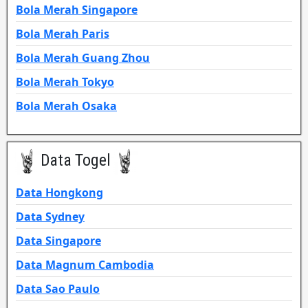
Bola Merah Singapore
Bola Merah Paris
Bola Merah Guang Zhou
Bola Merah Tokyo
Bola Merah Osaka
Data Togel
Data Hongkong
Data Sydney
Data Singapore
Data Magnum Cambodia
Data Sao Paulo