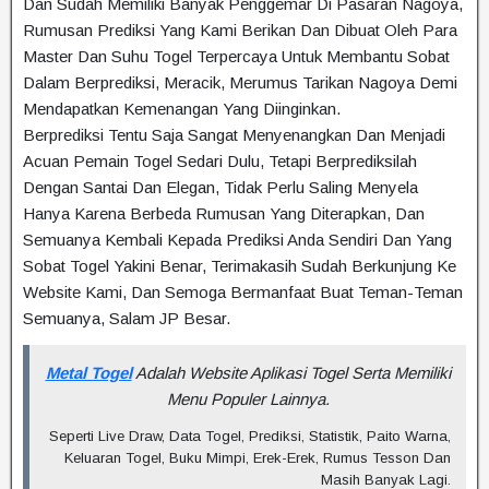
Dan Sudah Memiliki Banyak Penggemar Di Pasaran Nagoya,
Rumusan Prediksi Yang Kami Berikan Dan Dibuat Oleh Para
Master Dan Suhu Togel Terpercaya Untuk Membantu Sobat
Dalam Berprediksi, Meracik, Merumus Tarikan Nagoya Demi
Mendapatkan Kemenangan Yang Diinginkan.
Berprediksi Tentu Saja Sangat Menyenangkan Dan Menjadi
Acuan Pemain Togel Sedari Dulu, Tetapi Berprediksilah
Dengan Santai Dan Elegan, Tidak Perlu Saling Menyela
Hanya Karena Berbeda Rumusan Yang Diterapkan, Dan
Semuanya Kembali Kepada Prediksi Anda Sendiri Dan Yang
Sobat Togel Yakini Benar, Terimakasih Sudah Berkunjung Ke
Website Kami, Dan Semoga Bermanfaat Buat Teman-Teman
Semuanya, Salam JP Besar.
Metal Togel
Adalah Website Aplikasi Togel Serta Memiliki
Menu Populer Lainnya.
Seperti Live Draw, Data Togel, Prediksi, Statistik, Paito Warna,
Keluaran Togel, Buku Mimpi, Erek-Erek, Rumus Tesson Dan
Masih Banyak Lagi.