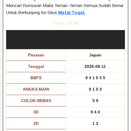
Mencari Rumusan Maka Teman-Teman Semua Sudah Benar
Untuk Berkunjung Ke Situs
Metal Togel.
Page :
1 / 30
Prediksi Japan
Pasaran
Japan
Tanggal
2026-08-11
BBFS
9 4 1 0 3 5
ANGKA MAIN
9 1 0 3
COLOK BEBAS
5 9
3D
9 4 0
2D
1 3