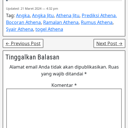
Updated: 21 Maret 2024 — 4:32 pm
Tag:
Angka
,
Angka Jitu
,
Athena Jitu
,
Prediksi Athena.
Bocoran Athena
,
Ramalan Athena
,
Rumus Athena
,
Syair Athena
,
togel Athena
← Previous Post
Next Post →
Tinggalkan Balasan
Alamat email Anda tidak akan dipublikasikan.
Ruas
yang wajib ditandai
*
Komentar
*