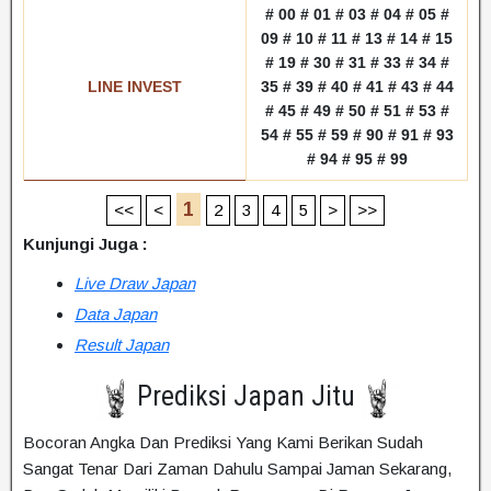
# 00 # 01 # 03 # 04 # 05 #
09 # 10 # 11 # 13 # 14 # 15
# 19 # 30 # 31 # 33 # 34 #
LINE INVEST
35 # 39 # 40 # 41 # 43 # 44
# 45 # 49 # 50 # 51 # 53 #
54 # 55 # 59 # 90 # 91 # 93
# 94 # 95 # 99
<<
<
>
>>
Kunjungi Juga :
Live Draw Japan
Data Japan
Result Japan
Prediksi Japan Jitu
Bocoran Angka Dan Prediksi Yang Kami Berikan Sudah
Sangat Tenar Dari Zaman Dahulu Sampai Jaman Sekarang,