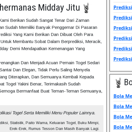
shermanas Midday Jitu
Prediks
Prediks
Kami Berikan Sudah Sangat Tenar Dari Zaman
an Sudah Memiliki Banyak Penggemar Di Pasaran
Prediks
diksi Yang Kami Berikan Dan Dibuat Oleh Para
Prediks
 Untuk Membantu Sobat Dalam Berprediksi, Meracik,
Prediks
dday Demi Mendapatkan Kemenangan Yang
Prediks
nyenangkan Dan Menjadi Acuan Pemain Togel Sedari
 Santai Dan Elegan, Tidak Perlu Saling Menyela
ang Diterapkan, Dan Semuanya Kembali Kepada
Bo
at Togel Yakini Benar, Terimakasih Sudah
n Semoga Bermanfaat Buat Teman-Teman Semuanya,
Bola M
Bola Me
ikasi Togel Serta Memiliki Menu Populer Lainnya.
Bola Me
diksi, Statistik, Paito Warna, Keluaran Togel, Buku Mimpi,
Bola Me
Erek-Erek, Rumus Tesson Dan Masih Banyak Lagi.