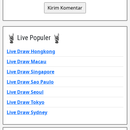
Live Populer
Live Draw Hongkong
Live Draw Macau
Live Draw Singapore
Live Draw Sao Paulo
Live Draw Seoul
Live Draw Tokyo
Live Draw Sydney