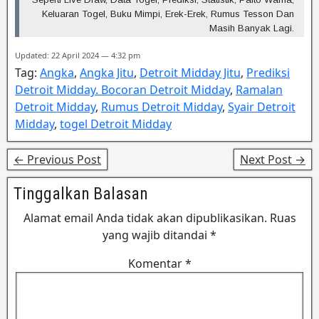
Keluaran Togel, Buku Mimpi, Erek-Erek, Rumus Tesson Dan
Masih Banyak Lagi.
Updated: 22 April 2024 — 4:32 pm
Tag:
Angka
,
Angka Jitu
,
Detroit Midday Jitu
,
Prediksi
Detroit Midday. Bocoran Detroit Midday
,
Ramalan
Detroit Midday
,
Rumus Detroit Midday
,
Syair Detroit
Midday
,
togel Detroit Midday
← Previous Post
Next Post →
Tinggalkan Balasan
Alamat email Anda tidak akan dipublikasikan.
Ruas
yang wajib ditandai
*
Komentar
*