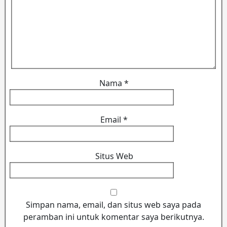
Nama
*
Email
*
Situs Web
Simpan nama, email, dan situs web saya pada
peramban ini untuk komentar saya berikutnya.