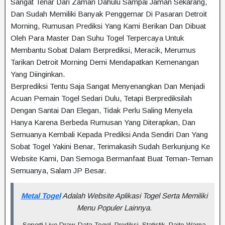
Sangat Tenar Dari Zaman Dahulu Sampai Jaman Sekarang,
Dan Sudah Memiliki Banyak Penggemar Di Pasaran Detroit
Morning, Rumusan Prediksi Yang Kami Berikan Dan Dibuat
Oleh Para Master Dan Suhu Togel Terpercaya Untuk
Membantu Sobat Dalam Berprediksi, Meracik, Merumus
Tarikan Detroit Morning Demi Mendapatkan Kemenangan
Yang Diinginkan.
Berprediksi Tentu Saja Sangat Menyenangkan Dan Menjadi
Acuan Pemain Togel Sedari Dulu, Tetapi Berprediksilah
Dengan Santai Dan Elegan, Tidak Perlu Saling Menyela
Hanya Karena Berbeda Rumusan Yang Diterapkan, Dan
Semuanya Kembali Kepada Prediksi Anda Sendiri Dan Yang
Sobat Togel Yakini Benar, Terimakasih Sudah Berkunjung Ke
Website Kami, Dan Semoga Bermanfaat Buat Teman-Teman
Semuanya, Salam JP Besar.
Metal Togel
Adalah Website Aplikasi Togel Serta Memiliki
Menu Populer Lainnya.
Seperti Live Draw, Data Togel, Prediksi, Statistik, Paito Warna,