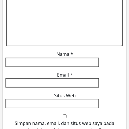
Nama
*
Email
*
Situs Web
Simpan nama, email, dan situs web saya pada