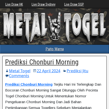
Live Draw HK
Live Draw Sydney
Live Draw SGP
Paito Warna
Prediksi Chonburi Morning
Metal Togel
22 April 2024
Prediksi Jitu
Comments
Prediksi Chonburi Morning
Terjitu Hari Ini Terlengkap Dan
Bocoran Chonburi Morning Sangat Ditunggu Oleh Pecinta
Togel Chonburi Morning Untuk Menentukan Nomor
Pengeluaran Chonburi Morning Dan Jadi Bahan
Pertimbangan Semua Togellers Sebelum Menjalankan