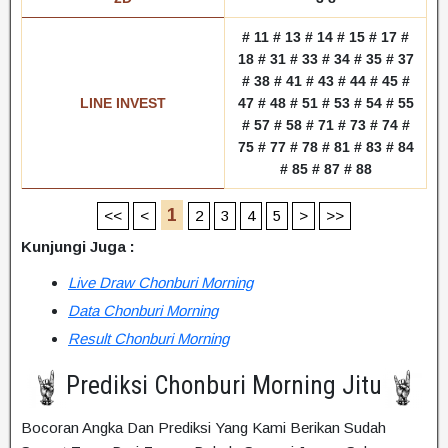
# 11 # 13 # 14 # 15 # 17 #
18 # 31 # 33 # 34 # 35 # 37
# 38 # 41 # 43 # 44 # 45 #
LINE INVEST
47 # 48 # 51 # 53 # 54 # 55
# 57 # 58 # 71 # 73 # 74 #
75 # 77 # 78 # 81 # 83 # 84
# 85 # 87 # 88
<<
<
>
>>
Kunjungi Juga :
Live Draw Chonburi Morning
Data Chonburi Morning
Result Chonburi Morning
Prediksi Chonburi Morning Jitu
Bocoran Angka Dan Prediksi Yang Kami Berikan Sudah