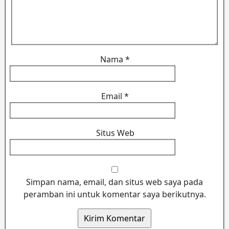
Nama
*
Email
*
Situs Web
Simpan nama, email, dan situs web saya pada
peramban ini untuk komentar saya berikutnya.