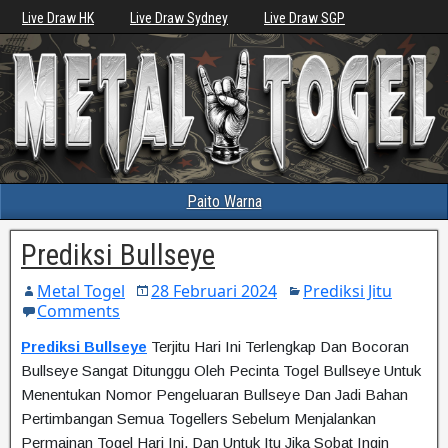
Live Draw HK
Live Draw Sydney
Live Draw SGP
Paito Warna
Prediksi Bullseye
Metal Togel
28 Februari 2024
Prediksi Jitu
Comments
Prediksi Bullseye
Terjitu Hari Ini Terlengkap Dan Bocoran
Bullseye Sangat Ditunggu Oleh Pecinta Togel Bullseye Untuk
Menentukan Nomor Pengeluaran Bullseye Dan Jadi Bahan
Pertimbangan Semua Togellers Sebelum Menjalankan
Permainan Togel Hari Ini, Dan Untuk Itu Jika Sobat Ingin