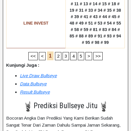
# 11 # 13 # 14 # 15 # 18 #
19 # 31 # 33 # 34 # 35 # 38
# 39 # 41 # 43 # 44 # 45 #
LINE INVEST
48 # 49 # 51 # 53 # 54 # 55
# 58 # 59 # 81 # 83 # 84 #
85 # 88 # 89 # 91 # 93 # 94
# 95 # 98 # 99
<<
<
>
>>
Kunjungi Juga :
Live Draw Bullseye
Data Bullseye
Result Bullseye
Prediksi Bullseye Jitu
Bocoran Angka Dan Prediksi Yang Kami Berikan Sudah
Sangat Tenar Dari Zaman Dahulu Sampai Jaman Sekarang,