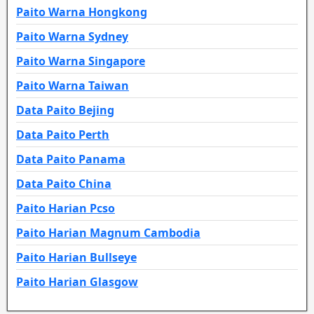
Paito Warna Hongkong
Paito Warna Sydney
Paito Warna Singapore
Paito Warna Taiwan
Data Paito Bejing
Data Paito Perth
Data Paito Panama
Data Paito China
Paito Harian Pcso
Paito Harian Magnum Cambodia
Paito Harian Bullseye
Paito Harian Glasgow