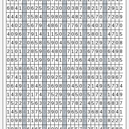
6
8
4
1
5
0
6
2
5
7
5
2
3
0
3
0
3
8
7
6
8
2
1
7
8
2
9
1
2
3
4
4
4
3
7
3
5
8
4
3
5
9
8
0
8
5
4
8
2
1
5
5
7
0
7
7
2
0
9
9
1
4
0
2
2
5
6
7
9
7
4
8
6
7
4
7
7
6
7
4
6
4
0
3
3
2
4
7
0
7
4
0
9
6
6
7
9
1
4
5
1
1
5
0
5
2
0
6
1
7
5
8
0
1
1
4
7
1
5
6
7
4
9
2
2
0
6
5
8
4
5
9
0
4
4
5
9
0
3
3
6
1
2
9
2
7
2
0
8
8
2
1
0
1
1
2
8
5
9
5
6
4
8
0
8
7
1
2
3
5
6
7
9
0
9
6
4
9
8
8
0
8
5
7
3
3
1
5
9
5
9
7
4
1
5
7
1
6
6
3
4
8
1
0
1
1
0
0
5
5
3
1
5
8
4
6
5
1
9
1
2
0
3
1
4
0
6
3
6
9
3
0
8
0
8
9
6
2
3
5
9
7
4
1
5
1
6
8
7
6
0
9
2
5
7
3
4
9
0
9
8
6
3
1
4
0
9
6
7
4
0
6
4
9
4
1
8
4
5
9
3
6
9
8
8
0
4
5
0
5
2
1
4
9
4
5
7
3
4
7
1
4
3
9
3
2
1
7
4
2
7
5
2
9
2
9
4
5
0
5
5
3
7
2
9
1
4
4
9
4
7
5
2
2
4
7
5
6
3
9
2
9
3
5
8
3
7
8
2
1
4
5
7
8
6
6
8
3
7
1
1
4
5
8
4
1
3
7
5
3
3
9
0
7
7
9
6
5
0
5
3
6
8
4
3
3
0
4
1
5
1
0
9
8
8
3
1
8
6
5
3
4
0
5
5
7
8
2
3
5
7
8
1
0
1
8
2
2
7
9