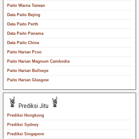
Paito Warna Taiwan
Data Paito Bejing
Data Paito Perth
Data Paito Panama
Data Paito China
Paito Harian Pcso
Paito Harian Magnum Cambodia
Paito Harian Bullseye
Paito Harian Glasgow
Prediksi Jitu
Prediksi Hongkong
Prediksi Sydney
Prediksi Singapore