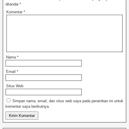
ditandai
*
Komentar
*
Nama
*
Email
*
Situs Web
Simpan nama, email, dan situs web saya pada peramban ini untuk
komentar saya berikutnya.