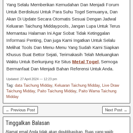
Yang Selalu Memberikan Kemudahan Dan Menjadi Forum
Untuk Berdiskusi Untuk Para Suhu Togel Semuanya, Dan
Akan Di Update Secara Otomatis Sesuai Dengan Jadwal
Keluaran Taichung Middaypools, Jangan Lupa Untuk Terus
Memantau Halaman Ini Agar Sobat Tidak Ketinggalan
Informasi Penting, Dan juga Kami Ingatkan Untuk Selalu
Melihat Tools Dan Menu-Menu Yang Sudah Kami Siapkan
Khusus Buat Bettor Sejati, Terimakasih Telah Meluangkan
Waktu Untuk Berkunjung Ke Situs
Metal Togel
, Semoga
Bermanfaat Dan Menjadi Bahan Referensi Untuk Anda.
Updated: 27 April 2024 — 12:23 pm
Tag:
data Taichung Midday
,
Keluaran Taichung Midday
,
Live Draw
Taichung Midday
,
Paito Taichung Midday
,
Paito Warna Taichung
Midday
← Previous Post
Next Post →
Tinggalkan Balasan
Alamat email Anda tidak akan dipublikasikan.
Ruas yang wajib