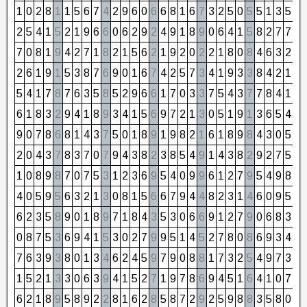
1
0
2
8
1
1
5
6
7
4
2
9
6
0
6
6
8
1
6
7
3
2
5
0
5
5
1
3
5
8
2
5
4
1
5
2
1
9
6
6
0
6
2
9
2
4
9
1
8
9
0
6
4
1
5
8
2
7
7
5
7
0
8
1
9
4
2
7
1
8
2
1
5
6
2
1
9
2
0
2
2
1
8
0
8
4
6
3
2
5
2
6
1
9
1
5
3
8
7
6
9
0
1
6
7
4
2
5
7
3
4
1
9
3
3
8
4
2
1
3
5
4
1
7
8
7
6
3
5
8
5
2
9
6
6
1
7
0
3
3
7
5
4
3
7
7
8
4
1
5
6
1
8
3
2
9
4
1
8
9
3
4
1
5
6
9
7
2
1
3
0
5
1
9
1
3
6
5
4
9
9
0
7
8
6
8
1
4
3
7
5
0
1
8
9
1
9
8
2
1
6
1
8
9
8
4
3
0
5
5
2
0
4
3
7
8
3
7
0
7
9
4
3
8
2
3
8
5
4
9
1
4
3
8
2
9
2
7
5
3
1
0
8
9
8
7
0
7
5
3
1
2
3
6
9
5
4
0
9
9
6
1
2
7
9
5
4
9
8
8
4
0
5
9
5
6
3
2
1
3
0
8
1
5
6
6
7
9
4
4
8
2
3
1
4
6
0
9
5
5
6
2
3
5
8
9
0
1
8
9
7
1
8
4
3
5
3
0
6
6
9
1
2
7
9
0
6
8
3
2
0
8
7
5
3
6
9
4
1
5
3
0
2
7
9
9
5
1
4
5
2
7
8
0
8
6
9
3
4
7
7
6
3
9
3
8
0
1
3
4
6
2
4
5
9
7
9
0
8
8
1
7
3
2
5
4
9
7
3
1
1
5
2
1
3
3
0
6
3
9
4
1
5
2
7
1
9
7
8
6
9
4
5
1
6
4
1
0
7
7
6
2
1
8
9
5
8
9
2
2
8
1
6
2
8
5
8
7
2
9
2
5
9
8
8
3
5
8
0
8