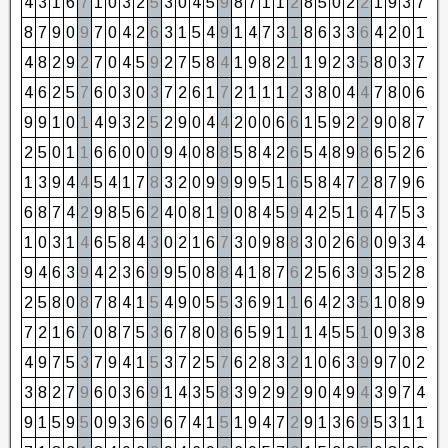
4
3
1
6
7
1
0
3
2
5
3
0
4
5
9
8
7
1
1
2
8
5
0
2
2
1
9
3
7
1
8
7
9
0
9
7
0
4
2
6
3
1
5
4
9
1
4
7
3
1
8
6
3
3
6
4
2
0
1
1
4
8
2
9
2
7
0
4
5
9
2
7
5
8
4
1
9
8
2
1
1
9
2
3
5
8
0
3
7
1
4
6
2
5
7
6
0
3
0
3
7
2
6
1
7
2
1
1
1
2
3
8
0
4
4
7
8
0
6
6
9
9
1
0
1
4
9
3
2
5
2
9
0
4
4
2
0
0
6
6
1
5
9
2
2
9
0
8
7
6
2
5
0
1
1
6
6
0
0
0
9
4
0
8
8
5
8
4
2
6
5
4
8
9
8
6
5
2
6
8
1
3
9
4
4
5
4
1
7
8
3
2
0
9
9
9
9
5
1
6
5
8
4
7
2
8
7
9
6
6
6
8
7
4
2
9
8
5
6
2
4
0
8
1
9
0
8
4
5
9
4
2
5
1
6
4
7
5
3
8
1
0
3
1
4
6
5
8
4
3
0
2
1
6
7
3
0
9
8
8
3
0
2
6
8
0
9
3
4
7
9
4
6
3
9
4
2
3
6
9
9
5
0
8
8
4
1
8
7
6
2
5
6
3
9
3
5
2
8
1
2
5
8
0
8
7
8
4
1
5
4
9
0
5
5
3
6
9
1
1
6
4
2
3
5
1
0
8
9
8
7
2
1
6
7
0
8
7
5
3
6
7
8
0
8
6
5
9
1
1
1
4
5
5
1
0
9
3
8
2
4
9
7
5
3
7
9
4
1
5
3
7
2
5
7
6
2
8
3
2
1
0
6
3
9
9
7
0
2
2
3
8
2
7
9
6
0
3
6
9
1
4
3
5
8
3
9
2
9
2
9
0
4
9
4
3
9
7
4
2
9
1
5
9
5
0
9
3
6
9
6
7
4
1
5
1
9
4
7
2
9
1
3
6
9
5
3
1
1
2