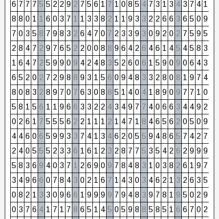
6
7
7
7
5
5
2
2
9
2
7
5
6
1
7
1
0
8
5
4
7
3
1
3
4
3
7
4
1
5
8
8
0
1
1
6
0
3
7
1
1
3
3
8
2
1
1
9
3
3
2
2
6
6
3
6
5
0
9
9
7
0
3
5
8
7
9
8
3
2
6
4
7
0
7
2
3
3
9
3
0
9
2
0
2
7
5
9
5
5
2
8
4
7
2
9
7
6
5
2
2
0
0
8
8
9
6
4
2
6
4
6
1
4
5
4
5
8
3
2
1
6
4
7
2
5
9
9
0
9
4
2
4
8
3
5
2
6
0
6
1
5
9
0
9
0
6
4
3
7
6
5
2
0
2
7
2
9
8
8
9
3
1
5
6
0
9
4
8
3
3
2
8
0
8
1
9
7
4
2
8
0
8
3
2
8
9
7
0
7
6
3
0
8
8
5
1
4
0
4
1
8
9
0
9
7
7
1
0
1
5
8
1
5
6
1
1
9
6
6
3
3
2
2
4
3
4
9
7
7
4
0
6
6
3
4
4
9
2
2
0
2
6
1
7
5
5
5
6
2
2
1
1
1
2
1
4
7
1
8
4
6
5
6
2
0
5
0
9
9
4
4
6
0
6
5
9
9
3
3
7
4
1
3
4
6
2
0
5
5
9
4
8
6
5
7
4
2
7
9
2
4
0
5
5
5
2
3
3
6
1
6
1
2
3
2
8
7
7
5
3
5
4
2
6
2
9
9
9
9
5
8
3
6
9
4
0
3
7
1
2
6
9
0
9
7
8
4
8
3
1
0
3
8
2
6
1
9
7
7
3
4
9
6
6
0
7
8
4
3
0
2
1
6
7
1
4
3
0
3
4
6
2
1
3
2
6
3
5
8
0
8
2
1
3
3
0
9
6
6
1
9
9
9
9
7
9
4
8
3
9
7
8
1
9
5
0
2
9
2
0
3
7
6
4
1
7
1
7
8
6
5
1
4
5
0
5
9
8
8
5
8
5
1
6
6
7
0
2
2