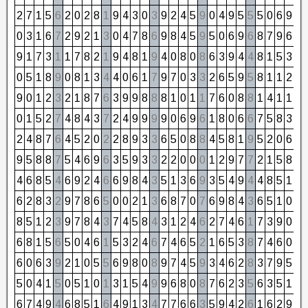
2
7
1
5
6
2
0
2
8
1
9
4
3
0
3
9
2
4
5
9
0
4
9
5
5
5
0
6
9
6
0
3
1
6
7
2
9
2
1
3
0
4
7
8
6
9
8
4
5
9
5
0
6
9
6
8
7
9
6
6
9
1
7
3
1
1
7
8
2
1
9
4
8
1
9
4
0
8
0
8
6
3
9
4
4
8
1
5
3
8
0
5
1
8
9
0
8
1
3
4
4
0
6
1
7
9
7
0
3
3
2
6
5
9
5
8
1
1
2
3
9
0
1
2
3
2
1
8
7
6
3
9
9
8
8
8
1
0
1
1
7
6
0
8
8
1
4
1
1
2
0
1
5
2
7
4
8
4
3
7
2
4
9
9
9
9
0
6
9
6
1
8
0
6
6
7
5
8
3
2
2
4
8
7
6
4
5
2
0
2
2
8
9
3
3
6
5
0
8
8
4
5
8
1
9
5
2
0
6
6
9
5
8
8
7
5
4
6
9
6
3
5
9
3
3
2
2
0
0
0
1
2
9
7
7
2
1
5
8
4
4
6
8
5
4
6
9
2
4
6
6
9
8
4
3
5
1
3
6
9
3
5
4
9
4
4
8
5
1
6
6
2
8
3
2
9
7
8
6
5
0
0
2
1
3
6
8
7
0
7
6
9
8
4
3
6
5
1
0
1
8
5
1
2
3
9
7
8
4
3
7
4
5
8
4
3
1
2
4
6
2
7
4
6
1
7
3
9
0
9
6
8
1
5
6
5
0
4
6
1
5
3
2
4
6
7
4
6
5
2
1
6
5
3
8
7
4
6
0
6
6
0
6
3
9
2
1
0
5
5
6
9
8
0
8
9
7
4
5
9
3
4
6
2
8
3
7
9
5
5
5
0
4
1
5
0
5
1
0
1
3
1
5
4
9
9
6
8
0
8
7
6
2
3
5
6
3
5
1
6
6
7
4
9
4
6
8
5
1
6
4
9
1
3
4
7
7
6
6
3
5
9
4
2
6
1
6
2
9
2