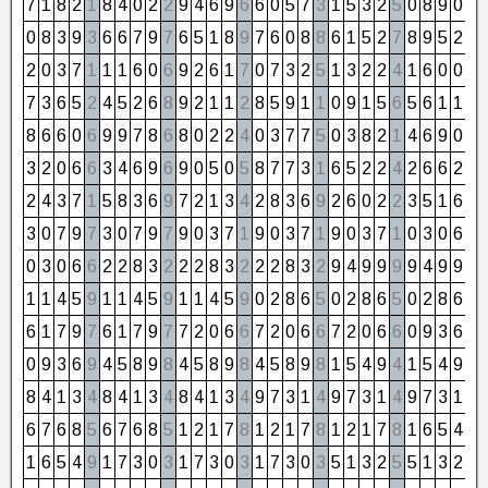
7
1
8
2
1
8
4
0
2
2
9
4
6
9
6
6
0
5
7
3
1
5
3
2
5
0
8
9
0
9
0
8
3
9
3
6
6
7
9
7
6
5
1
8
9
7
6
0
8
8
6
1
5
2
7
8
9
5
2
7
2
0
3
7
1
1
1
6
0
6
9
2
6
1
7
0
7
3
2
5
1
3
2
2
4
1
6
0
0
0
7
3
6
5
2
4
5
2
6
8
9
2
1
1
2
8
5
9
1
1
0
9
1
5
6
5
6
1
1
2
8
6
6
0
6
9
9
7
8
6
8
0
2
2
4
0
3
7
7
5
0
3
8
2
1
4
6
9
0
9
3
2
0
6
6
3
4
6
9
6
9
0
5
0
5
8
7
7
3
1
6
5
2
2
4
2
6
6
2
8
2
4
3
7
1
5
8
3
6
9
7
2
1
3
4
2
8
3
6
9
2
6
0
2
2
3
5
1
6
7
3
0
7
9
7
3
0
7
9
7
9
0
3
7
1
9
0
3
7
1
9
0
3
7
1
0
3
0
6
6
0
3
0
6
6
2
2
8
3
2
2
2
8
3
2
2
2
8
3
2
9
4
9
9
9
9
4
9
9
9
1
1
4
5
9
1
1
4
5
9
1
1
4
5
9
0
2
8
6
5
0
2
8
6
5
0
2
8
6
5
6
1
7
9
7
6
1
7
9
7
7
2
0
6
6
7
2
0
6
6
7
2
0
6
6
0
9
3
6
9
0
9
3
6
9
4
5
8
9
8
4
5
8
9
8
4
5
8
9
8
1
5
4
9
4
1
5
4
9
4
8
4
1
3
4
8
4
1
3
4
8
4
1
3
4
9
7
3
1
4
9
7
3
1
4
9
7
3
1
4
6
7
6
8
5
6
7
6
8
5
1
2
1
7
8
1
2
1
7
8
1
2
1
7
8
1
6
5
4
9
1
6
5
4
9
1
7
3
0
3
1
7
3
0
3
1
7
3
0
3
5
1
3
2
5
5
1
3
2
5