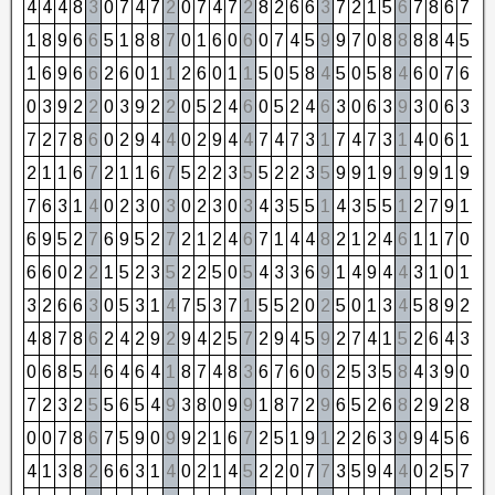
4
4
4
8
3
0
7
4
7
2
0
7
4
7
2
8
2
6
6
3
7
2
1
5
6
7
8
6
7
4
1
8
9
6
6
5
1
8
8
7
0
1
6
0
6
0
7
4
5
9
9
7
0
8
8
8
8
4
5
9
1
6
9
6
6
2
6
0
1
1
2
6
0
1
1
5
0
5
8
4
5
0
5
8
4
6
0
7
6
4
0
3
9
2
2
0
3
9
2
2
0
5
2
4
6
0
5
2
4
6
3
0
6
3
9
3
0
6
3
9
7
2
7
8
6
0
2
9
4
4
0
2
9
4
4
7
4
7
3
1
7
4
7
3
1
4
0
6
1
7
2
1
1
6
7
2
1
1
6
7
5
2
2
3
5
5
2
2
3
5
9
9
1
9
1
9
9
1
9
1
7
6
3
1
4
0
2
3
0
3
0
2
3
0
3
4
3
5
5
1
4
3
5
5
1
2
7
9
1
1
6
9
5
2
7
6
9
5
2
7
2
1
2
4
6
7
1
4
4
8
2
1
2
4
6
1
1
7
0
7
6
6
0
2
2
1
5
2
3
5
2
2
5
0
5
4
3
3
6
9
1
4
9
4
4
3
1
0
1
1
3
2
6
6
3
0
5
3
1
4
7
5
3
7
1
5
5
2
0
2
5
0
1
3
4
5
8
9
2
2
4
8
7
8
6
2
4
2
9
2
9
4
2
5
7
2
9
4
5
9
2
7
4
1
5
2
6
4
3
7
0
6
8
5
4
6
4
6
4
1
8
7
4
8
3
6
7
6
0
6
2
5
3
5
8
4
3
9
0
9
7
2
3
2
5
5
6
5
4
9
3
8
0
9
9
1
8
7
2
9
6
5
2
6
8
2
9
2
8
1
0
0
7
8
6
7
5
9
0
9
9
2
1
6
7
2
5
1
9
1
2
2
6
3
9
9
4
5
6
2
4
1
3
8
2
6
6
3
1
4
0
2
1
4
5
2
2
0
7
7
3
5
9
4
4
0
2
5
7
3