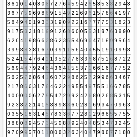
8
6
1
0
1
4
0
8
0
8
7
2
7
6
4
5
9
4
2
6
5
8
5
3
8
2
9
4
8
3
3
6
7
7
5
9
6
9
8
8
9
1
5
4
9
2
2
6
9
6
1
5
7
8
6
4
1
9
7
7
5
8
4
9
4
0
1
9
3
3
3
1
9
0
9
2
2
1
6
7
7
7
7
5
3
1
8
2
3
5
9
1
7
5
3
3
1
8
1
9
9
1
2
6
8
6
0
0
5
5
3
1
8
7
6
3
8
9
0
9
6
2
6
4
1
9
8
6
6
3
8
6
2
3
5
5
4
6
9
6
4
7
1
8
9
9
5
6
4
1
3
9
9
8
8
3
8
1
6
7
0
3
9
1
1
5
6
4
0
4
5
5
1
9
1
0
9
9
8
8
5
2
4
1
5
4
7
6
4
1
1
3
5
2
7
7
8
3
3
6
8
7
5
1
6
8
7
2
2
4
5
6
9
4
4
7
9
2
4
6
4
3
6
4
1
5
5
3
7
1
6
6
1
6
7
7
7
5
2
7
5
6
2
5
7
6
8
6
4
1
6
0
7
2
9
8
6
2
5
7
2
9
9
6
6
3
4
6
7
4
2
1
7
8
6
6
3
1
7
8
4
6
2
2
4
9
5
5
4
9
7
5
5
1
6
6
7
8
5
4
4
0
0
0
0
0
6
2
7
9
5
4
7
2
9
9
2
4
2
6
8
0
2
6
8
5
3
1
5
6
9
2
3
8
2
2
1
4
1
5
8
8
9
8
8
6
0
2
8
1
6
9
3
4
7
0
9
6
3
9
0
3
5
5
1
8
3
1
4
5
7
8
3
3
6
7
7
2
8
1
2
9
6
8
5
5
7
5
5
1
3
8
8
0
8
9
4
5
7
3
4
5
0
8
8
9
2
4
0
4
8
5
3
4
7
3
2
4
5
9
9
7
0
9
9
5
7
0
1
1
8
0
8
3
2
6
3
4
0
4
7
9
8
8
7
7
1
8
8
7