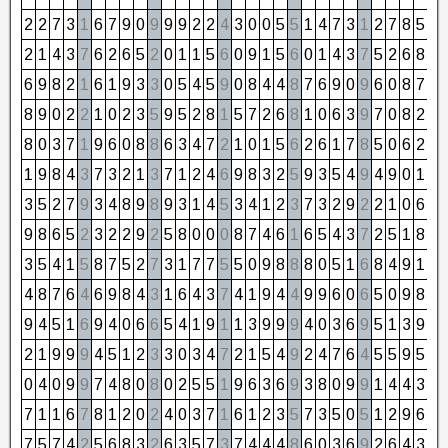
2
2
7
3
1
6
7
9
0
9
9
9
2
2
4
3
0
0
5
5
1
4
7
3
1
2
7
8
5
4
2
1
4
3
7
6
2
6
5
2
0
1
1
5
6
0
9
1
5
6
0
1
4
3
7
5
2
6
8
5
6
9
8
2
1
6
1
9
3
3
0
5
4
5
9
0
8
4
4
8
7
6
9
0
9
6
0
8
7
6
8
9
0
2
2
1
0
2
3
5
9
5
2
8
1
5
7
2
6
8
1
0
6
3
9
7
0
8
2
1
8
0
3
7
1
9
6
0
8
8
6
3
4
7
2
1
0
1
5
6
2
6
1
7
8
5
0
6
2
8
1
9
8
4
3
7
3
2
1
3
7
1
2
4
6
9
8
3
2
5
9
3
5
4
9
4
9
0
1
1
3
5
2
7
9
3
4
8
9
8
9
3
1
4
5
3
4
1
2
3
7
3
2
9
2
2
1
0
6
6
9
8
6
5
2
3
2
2
9
2
5
8
0
0
0
8
7
4
6
1
6
5
4
3
7
2
5
1
8
9
3
5
4
1
5
8
7
5
2
7
3
1
7
7
5
5
0
9
8
8
8
0
5
1
6
8
4
9
1
1
4
8
7
6
4
6
9
8
4
3
1
6
4
3
7
4
1
9
4
4
9
9
6
0
6
5
0
9
8
8
9
4
5
1
6
9
4
0
6
6
5
4
1
9
1
1
3
9
9
9
4
0
3
6
9
5
1
3
9
3
2
1
9
9
9
4
5
1
2
3
3
0
3
4
7
2
1
5
4
9
2
4
7
6
4
5
5
9
5
5
0
4
0
9
9
7
4
8
0
8
0
2
5
5
1
9
6
3
6
9
3
8
0
9
9
1
4
4
3
7
7
1
1
6
7
8
1
2
0
2
4
0
3
7
1
6
1
2
3
5
7
3
5
0
5
1
2
9
6
6
7
5
7
4
2
5
6
8
3
2
6
3
5
7
3
7
4
4
4
8
6
0
3
6
9
2
6
4
3
7