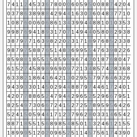
7
4
1
1
2
4
5
3
3
6
7
8
0
0
0
6
0
5
9
5
0
0
8
8
7
4
2
0
4
4
0
3
7
8
6
3
8
9
8
8
4
2
9
4
4
1
6
3
0
3
6
0
4
8
3
7
7
1
0
1
1
0
8
7
6
0
0
6
0
6
8
6
1
3
4
3
9
9
4
4
8
8
1
0
1
0
3
5
3
8
9
9
8
7
6
9
4
1
8
9
3
1
7
0
7
1
4
9
4
4
0
5
8
0
8
2
9
3
8
2
3
8
7
9
7
7
1
6
3
9
8
2
2
0
2
3
1
7
1
8
9
7
6
8
5
2
3
3
8
2
9
8
7
9
7
5
8
8
7
6
5
1
4
8
3
6
9
9
5
5
4
7
6
3
9
8
2
2
6
8
8
5
9
8
8
1
8
5
5
1
5
8
5
9
5
9
6
7
4
2
0
1
8
7
6
8
0
4
7
2
6
1
5
2
7
4
5
8
9
8
9
6
9
0
9
7
2
1
3
4
8
5
7
4
2
8
3
6
8
5
6
3
3
8
2
1
8
6
4
1
6
4
2
1
3
0
2
9
5
5
7
9
7
6
4
6
3
2
6
8
9
4
3
9
3
3
0
1
4
5
0
2
9
4
4
8
8
7
9
7
4
4
6
1
7
2
4
0
1
1
4
2
0
7
7
8
8
6
5
2
4
7
9
4
4
2
9
6
5
2
5
2
9
6
6
7
9
5
1
6
8
2
5
4
9
7
3
0
6
6
7
2
4
1
5
2
7
2
5
7
8
9
5
9
5
6
4
2
6
8
5
2
4
1
5
0
5
9
4
4
1
7
1
2
3
7
9
6
2
8
0
3
3
1
4
6
5
4
2
6
8
8
7
1
8
5
5
1
5
6
8
9
8
5
4
8
5
0
1
1
3
2
4
6
1
2
1
5
5
1
1
8
9
9
9
5
1
2
0
2
0
9
6
5
2
5
1
1
4
5
7
5
6
1
7
4
3
9
0
9