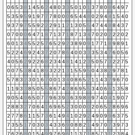
0
6
5
3
8
1
4
5
6
2
4
8
0
3
3
5
0
1
0
1
3
7
8
0
8
6
4
9
7
7
5
3
5
9
5
9
1
9
7
7
7
8
0
0
0
6
5
4
4
8
0
2
9
4
4
1
5
4
0
4
9
3
7
9
7
5
5
9
2
2
2
9
1
1
2
1
3
0
5
5
4
7
4
4
8
8
4
3
7
1
0
7
0
0
0
6
4
7
1
8
7
1
3
7
1
8
7
1
3
4
7
0
2
0
2
2
2
0
2
2
6
0
1
3
4
5
5
2
5
7
6
5
2
9
2
3
8
9
0
9
1
7
7
1
8
9
8
9
1
1
5
2
2
4
6
9
2
4
3
7
2
0
7
8
6
4
0
0
3
3
3
5
3
4
7
6
0
5
6
2
4
0
5
6
2
9
2
2
6
8
2
3
4
4
8
1
4
1
2
3
5
0
5
7
3
2
2
7
5
3
0
0
7
5
3
8
4
1
8
9
3
2
2
1
3
1
5
5
9
5
0
4
3
8
2
9
7
8
1
9
5
7
8
3
2
3
0
1
6
7
0
0
1
3
4
0
8
6
5
2
1
1
4
3
7
9
6
7
0
7
1
1
9
3
3
8
5
0
5
5
8
6
7
4
2
8
6
9
5
5
3
4
0
6
6
1
3
5
8
4
9
0
5
4
9
6
5
0
7
7
9
6
3
9
3
6
3
9
8
8
9
7
4
0
4
1
9
0
7
7
2
8
8
3
2
7
0
6
4
1
6
9
6
5
2
3
0
0
0
0
2
0
6
5
2
8
6
9
6
6
2
7
7
8
6
1
1
5
7
3
6
1
4
9
4
1
0
2
9
2
4
9
0
9
9
6
3
7
5
3
7
3
5
5
1
7
0
3
0
3
4
3
3
6
9
0
8
8
2
1
4
9
7
0
7
3
9
7
3
1
7
6
2
6
8
0
1
5
4
9
9
7
6
9
6
1
1
3
7
1
8
5
7
3
1
2
3
8
4
3