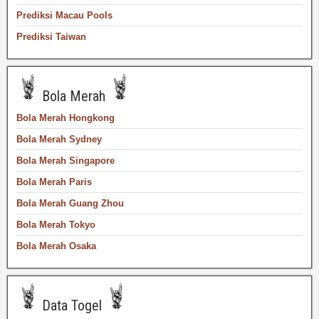
Prediksi Macau Pools
Prediksi Taiwan
Bola Merah
Bola Merah Hongkong
Bola Merah Sydney
Bola Merah Singapore
Bola Merah Paris
Bola Merah Guang Zhou
Bola Merah Tokyo
Bola Merah Osaka
Data Togel