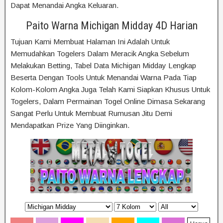
Dapat Menandai Angka Keluaran.
Paito Warna Michigan Midday 4D Harian
Tujuan Kami Membuat Halaman Ini Adalah Untuk
Memudahkan Togelers Dalam Meracik Angka Sebelum
Melakukan Betting, Tabel Data Michigan Midday Lengkap
Beserta Dengan Tools Untuk Menandai Warna Pada Tiap
Kolom-Kolom Angka Juga Telah Kami Siapkan Khusus Untuk
Togelers, Dalam Permainan Togel Online Dimasa Sekarang
Sangat Perlu Untuk Membuat Rumusan Jitu Demi
Mendapatkan Prize Yang Diinginkan.