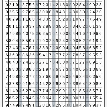
0
2
1
0
1
8
7
5
3
8
7
2
3
1
4
2
1
8
0
8
9
2
8
4
3
9
0
2
8
1
0
2
5
5
1
9
7
8
5
4
3
0
0
8
8
8
4
3
1
4
8
6
3
0
3
2
4
2
0
2
4
0
2
9
2
1
1
8
8
7
4
3
3
5
8
1
5
2
8
1
1
0
9
7
7
7
6
4
9
4
2
0
1
1
2
2
0
3
7
1
9
2
8
9
8
3
5
6
1
7
8
4
0
2
2
0
1
3
9
3
9
7
9
8
8
4
3
7
5
3
6
3
5
1
6
1
7
0
0
0
4
4
1
6
7
1
9
8
6
5
5
8
0
4
4
5
5
9
7
7
1
9
3
2
5
9
2
4
3
7
9
0
5
2
7
6
1
9
4
4
7
2
4
3
7
4
7
8
7
6
3
8
9
2
2
0
9
9
4
4
0
4
5
8
4
6
8
5
2
7
6
3
6
3
9
8
6
3
6
9
5
4
1
7
8
7
7
7
2
9
7
8
3
7
1
9
5
5
3
8
4
0
4
3
7
2
4
2
6
8
2
7
1
7
8
4
3
3
0
3
7
1
2
7
9
8
9
1
3
4
1
9
8
3
2
3
8
8
3
2
2
1
9
7
7
6
3
7
3
1
4
0
0
5
5
1
3
6
9
6
7
4
9
8
8
0
3
7
3
1
3
7
6
6
3
9
7
5
0
5
4
8
2
4
6
0
3
5
6
2
4
3
3
8
2
9
1
5
6
2
4
4
2
8
1
6
3
0
7
7
3
8
6
4
1
8
0
8
3
2
6
1
4
9
4
6
2
7
4
2
7
7
4
2
6
2
9
9
1
1
5
1
8
5
4
8
5
7
1
8
2
8
5
2
7
2
8
4
5
9
3
9
6
4
1
1
9
2
8
1
0
0
7
1
8
1
5
5
4
9
9
7
4
9
4
9
4
9
1
1
2
8
1
8
9
2
9
5
3
8
1
8
4
5
9
9
9
3
7
1