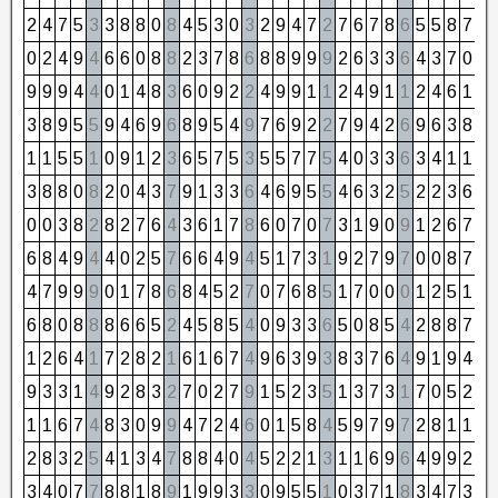
2
4
7
5
3
3
8
8
0
8
4
5
3
0
3
2
9
4
7
2
7
6
7
8
6
5
5
8
7
6
0
2
4
9
4
6
6
0
8
8
2
3
7
8
6
8
8
9
9
9
2
6
3
3
6
4
3
7
0
7
9
9
9
4
4
0
1
4
8
3
6
0
9
2
2
4
9
9
1
1
2
4
9
1
1
2
4
6
1
7
3
8
9
5
5
9
4
6
9
6
8
9
5
4
9
7
6
9
2
2
7
9
4
2
6
9
6
3
8
2
1
1
5
5
1
0
9
1
2
3
6
5
7
5
3
5
5
7
7
5
4
0
3
3
6
3
4
1
1
2
3
8
8
0
8
2
0
4
3
7
9
1
3
3
6
4
6
9
5
5
4
6
3
2
5
2
2
3
6
9
0
0
3
8
2
8
2
7
6
4
3
6
1
7
8
6
0
7
0
7
3
1
9
0
9
1
2
6
7
4
6
8
4
9
4
4
0
2
5
7
6
6
4
9
4
5
1
7
3
1
9
2
7
9
7
0
0
8
7
6
4
7
9
9
9
0
1
7
8
6
8
4
5
2
7
0
7
6
8
5
1
7
0
0
0
1
2
5
1
6
6
8
0
8
8
8
6
6
5
2
4
5
8
5
4
0
9
3
3
6
5
0
8
5
4
2
8
8
7
6
1
2
6
4
1
7
2
8
2
1
6
1
6
7
4
9
6
3
9
3
8
3
7
6
4
9
1
9
4
4
9
3
3
1
4
9
2
8
3
2
7
0
2
7
9
1
5
2
3
5
1
3
7
3
1
7
0
5
2
7
1
1
6
7
4
8
3
0
9
9
4
7
2
4
6
0
1
5
8
4
5
9
7
9
7
2
8
1
1
2
2
8
3
2
5
4
1
3
4
7
8
8
4
0
4
5
2
2
1
3
1
1
6
9
6
4
9
9
2
2
3
4
0
7
7
8
8
1
8
9
1
9
9
3
3
0
9
5
5
1
0
3
7
1
8
3
4
7
3
1