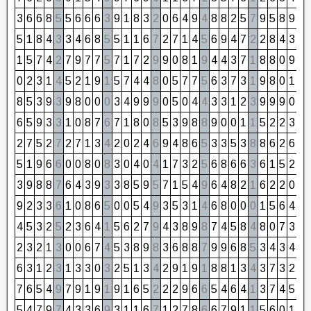
3
6
6
8
5
5
6
6
6
3
9
1
8
3
2
0
6
4
9
4
8
8
2
5
7
9
5
8
9
8
5
1
8
4
3
3
4
6
8
5
5
1
1
6
7
2
7
1
4
5
6
9
4
7
2
2
8
4
3
7
1
5
7
4
2
7
9
7
7
5
7
1
7
2
9
9
0
8
1
9
4
4
3
7
1
8
8
0
9
9
0
2
3
1
4
5
2
1
9
1
5
7
4
4
8
0
5
7
7
5
6
3
7
3
1
9
8
0
1
1
8
5
3
9
3
9
8
0
0
0
3
4
9
9
9
0
5
0
4
4
3
3
1
2
3
9
9
9
0
9
6
5
9
3
3
1
0
8
7
6
7
1
8
0
8
5
3
9
8
8
9
0
0
1
1
5
2
2
3
5
2
7
5
2
7
2
7
1
3
4
2
0
2
4
6
9
4
8
6
5
3
3
5
3
8
8
6
2
6
8
5
1
9
6
6
0
0
8
0
8
3
0
4
0
4
1
7
3
2
5
6
8
6
6
3
6
1
5
2
7
3
9
8
8
7
6
4
3
9
3
3
8
5
9
5
7
1
5
4
9
6
4
8
2
1
6
2
2
0
2
9
2
3
3
6
1
0
8
6
5
0
0
5
4
9
3
5
3
1
4
6
8
0
0
0
1
5
6
4
1
4
5
3
2
5
2
3
6
4
1
5
6
2
7
9
4
3
8
9
8
7
4
5
8
4
8
0
7
3
1
2
3
2
1
3
0
0
6
7
4
5
3
8
9
8
3
6
8
8
7
9
9
6
8
5
3
4
3
4
7
6
3
1
2
3
1
3
3
0
3
2
5
1
3
4
2
9
1
9
1
8
8
1
3
4
3
7
3
2
5
7
6
5
4
9
7
9
1
9
1
9
1
6
5
2
2
2
9
6
6
5
4
6
4
1
3
7
4
5
9
5
4
7
9
7
4
3
3
6
9
3
1
1
6
7
1
2
7
8
6
6
7
9
1
1
5
6
0
1
1