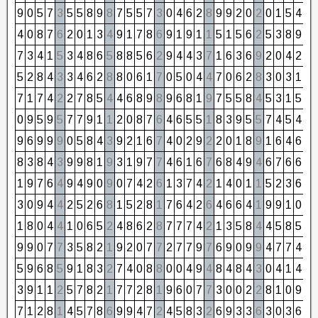
9
0
5
7
3
5
5
8
9
8
7
5
5
7
3
0
4
6
2
8
9
9
2
0
2
0
1
5
4
9
4
0
8
7
6
2
0
1
3
4
9
1
7
8
6
9
1
9
1
1
5
1
5
6
2
5
3
8
9
8
7
3
4
1
5
3
4
8
6
5
8
8
5
6
2
9
4
4
3
7
1
6
3
6
9
2
0
4
2
6
5
2
8
4
3
3
4
6
2
8
8
0
6
1
7
0
5
0
4
4
7
0
6
2
8
3
0
3
1
4
7
1
7
4
2
2
7
8
5
4
4
6
8
9
8
9
6
8
1
9
7
5
5
8
4
5
3
1
5
6
0
9
5
9
5
7
7
9
1
1
2
0
8
7
6
4
6
5
5
1
8
3
9
5
5
7
4
5
4
9
9
6
9
9
9
0
5
8
4
3
9
2
1
6
7
4
0
2
9
2
2
0
1
8
9
1
6
4
6
1
8
3
8
4
3
9
9
8
1
9
3
1
9
7
7
4
6
1
6
7
6
8
4
9
4
6
7
6
6
3
1
9
7
6
4
9
4
9
0
9
0
7
4
2
6
1
3
7
4
2
1
4
0
1
1
5
2
3
6
9
3
0
9
4
4
2
5
2
6
8
1
5
2
8
1
7
6
4
2
6
4
6
6
4
1
9
9
1
0
1
1
8
0
4
4
1
0
6
5
2
4
8
6
2
8
7
7
7
4
2
1
3
5
8
4
4
5
8
5
4
9
9
0
7
7
3
5
8
2
1
9
2
0
7
7
2
7
7
9
7
6
9
0
9
9
4
7
7
4
2
5
9
6
8
5
9
1
8
3
2
7
4
0
8
8
0
0
4
9
4
8
4
8
4
3
0
4
1
4
5
3
9
1
1
2
5
7
8
2
1
7
7
2
8
1
9
6
0
7
7
3
0
0
2
2
8
1
0
9
9
7
1
2
8
1
4
5
7
8
6
9
9
4
7
2
4
5
8
3
2
6
9
3
3
6
3
0
3
6
9