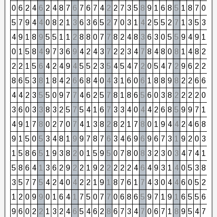
0
6
2
4
6
2
4
8
7
6
7
6
7
4
2
2
7
3
5
8
9
1
6
8
5
1
8
7
0
7
5
7
9
4
4
0
8
2
1
3
6
3
6
5
2
7
0
3
1
4
2
5
5
2
7
1
3
5
3
8
4
9
1
8
9
5
5
1
1
2
8
8
0
7
7
8
2
4
8
3
6
3
0
5
5
9
4
9
1
1
0
1
5
8
4
9
7
3
6
9
4
2
4
3
7
2
2
3
4
7
8
4
8
0
8
1
4
8
2
1
2
2
1
5
6
4
2
4
9
4
5
5
2
3
5
4
5
4
7
2
0
5
4
7
2
9
6
2
2
4
8
6
5
3
8
1
8
4
2
6
6
8
4
0
4
3
1
6
0
6
1
8
8
9
8
2
2
6
6
3
4
4
2
3
5
5
0
9
7
7
4
6
2
5
7
8
1
8
6
5
6
0
3
8
2
2
2
2
0
2
3
6
0
3
3
8
3
2
5
7
5
4
1
6
7
3
3
4
0
4
4
2
6
8
5
9
9
7
1
8
4
9
1
7
8
0
2
7
0
7
4
1
3
8
2
8
2
1
7
8
0
1
9
4
4
2
4
6
8
5
9
1
5
0
5
3
4
8
1
9
9
7
8
7
6
3
4
6
9
6
9
6
7
3
1
9
2
0
3
3
1
5
8
6
5
1
9
3
8
2
0
1
5
9
5
0
7
8
0
8
3
2
3
0
3
4
7
4
1
5
5
8
6
4
1
3
6
2
9
2
2
1
9
2
2
2
2
2
4
6
4
9
3
1
4
0
5
3
8
2
3
5
7
7
5
4
2
4
0
4
2
2
1
9
1
8
7
6
1
7
4
3
0
4
4
6
0
5
2
7
1
2
0
9
9
0
1
6
4
1
7
5
0
7
7
0
6
8
6
5
9
7
1
9
1
6
5
5
6
2
9
6
0
2
2
1
3
2
4
6
5
4
6
2
8
6
7
3
4
7
0
6
7
1
8
9
5
4
7
2