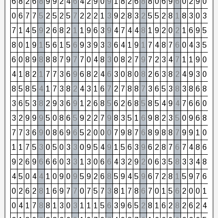
6
8
2
6
8
9
9
2
4
6
4
2
9
0
9
1
8
2
6
8
8
0
6
9
6
0
2
9
0
9
0
6
7
7
5
2
5
2
5
7
2
2
2
1
3
9
2
8
3
2
5
5
2
8
1
8
3
0
3
3
7
1
4
5
9
2
6
8
2
1
1
9
6
3
9
4
7
4
4
8
1
9
2
0
2
1
6
9
5
5
8
0
1
9
1
5
6
1
5
6
9
3
9
3
3
6
4
1
9
1
7
4
8
7
6
0
4
3
5
8
6
0
8
9
8
8
8
7
9
7
7
0
4
8
3
0
8
2
7
9
7
2
3
4
7
1
1
9
0
9
4
1
8
2
1
7
7
3
6
9
6
8
2
4
6
3
0
8
0
8
2
6
3
8
2
4
9
3
0
3
8
5
8
5
4
1
7
3
8
2
4
3
1
6
7
2
7
8
8
7
3
6
5
3
8
3
8
6
8
5
3
6
5
3
8
2
9
3
6
9
1
2
6
8
5
6
2
6
8
5
8
5
4
9
4
7
6
6
0
6
3
2
9
9
9
5
0
8
6
5
9
2
2
7
9
8
3
5
1
6
9
8
2
3
5
0
9
6
8
5
7
7
3
6
9
0
8
6
9
6
5
2
0
0
0
7
9
8
7
6
8
9
8
8
7
9
9
1
0
1
1
1
7
5
3
0
5
0
3
3
0
9
5
4
9
1
5
6
3
9
6
2
8
7
6
7
4
8
6
5
9
2
6
9
6
6
6
0
3
3
1
3
0
6
6
4
3
2
9
2
0
6
3
5
8
3
3
4
8
3
4
5
0
4
4
1
0
9
0
9
5
9
2
6
8
5
9
4
5
9
6
7
2
8
1
5
9
7
6
4
0
2
6
2
8
1
6
9
7
7
0
7
5
7
3
8
1
7
8
6
7
0
1
5
6
2
0
0
1
1
0
4
1
7
8
8
1
3
0
3
1
1
1
5
6
3
9
6
5
2
8
1
6
2
8
2
6
2
4
6