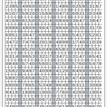
2
3
8
5
4
4
9
6
0
6
0
3
2
7
9
1
4
8
6
5
0
2
5
9
5
3
1
6
7
4
6
1
0
7
7
5
9
2
0
2
1
5
6
8
5
0
4
7
3
1
6
9
2
1
3
0
3
4
8
3
4
1
6
9
6
6
1
5
0
5
5
2
1
4
5
0
8
4
9
4
3
6
4
7
2
3
8
4
7
2
6
9
8
6
5
4
8
0
9
9
9
6
4
7
2
9
8
4
6
1
5
5
3
5
8
3
1
7
0
7
6
9
5
1
6
3
6
4
7
2
6
9
9
8
8
3
1
8
6
5
5
4
1
7
8
5
2
0
1
1
3
4
7
2
9
7
4
7
6
4
2
0
1
9
1
4
8
9
8
8
1
7
4
0
4
1
0
3
9
3
3
4
7
8
6
8
5
2
0
2
5
0
4
9
4
6
5
8
3
2
3
4
9
8
8
6
5
5
4
9
6
3
1
4
5
9
6
5
3
8
3
2
1
7
8
3
4
7
1
8
3
1
4
7
2
6
5
4
1
5
0
8
4
6
1
5
7
4
0
4
5
6
0
1
1
6
1
5
0
5
5
7
6
0
6
5
4
7
8
6
1
5
6
2
8
9
4
9
7
7
4
0
9
8
8
4
1
2
0
2
8
4
9
9
9
6
6
0
0
0
5
8
9
2
2
5
6
5
8
4
5
2
1
7
8
0
2
1
6
7
4
7
4
9
4
9
8
5
0
5
6
9
0
6
6
7
8
6
5
2
5
3
4
8
3
9
6
4
8
3
6
3
1
1
2
3
0
6
8
5
9
4
1
6
7
1
6
8
9
8
1
9
0
5
5
7
7
6
0
6
4
2
6
9
6
1
9
0
4
4
3
9
4
0
4
3
1
6
5
2
0
6
7
2
9
2
5
7
0
7
7
1
5
9
5
7
9
7
5
3
3
4
9
0
9
9
2
0
7
7
3
5
4
0
4
7
6
1
8
9
5
3
0
2
2
9
6
2
0
2