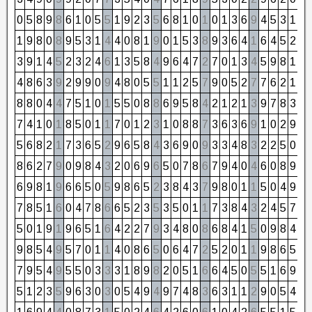
0
5
8
9
8
6
1
0
5
5
1
9
2
3
5
6
8
1
0
1
0
1
3
6
9
4
5
3
1
4
1
9
8
0
8
9
5
3
1
4
4
0
8
1
9
0
1
5
3
8
9
3
6
4
1
6
4
5
2
7
3
9
1
4
5
2
3
2
4
6
1
3
5
8
4
9
6
4
7
2
7
0
1
3
4
5
9
8
1
9
4
8
6
3
9
2
9
9
0
9
4
8
0
5
5
1
1
2
5
7
9
0
5
2
7
7
6
2
1
3
8
8
0
4
4
7
5
1
0
1
5
5
0
8
8
6
9
5
8
4
2
1
2
1
3
9
7
8
3
2
7
4
1
0
1
8
5
0
1
1
7
0
1
2
3
1
0
8
8
7
3
6
3
6
9
1
0
2
9
2
5
6
8
2
1
7
3
6
5
2
9
6
5
8
4
3
6
9
0
9
3
3
4
8
3
2
2
5
0
5
8
6
2
7
9
0
9
8
4
3
2
0
6
9
6
5
0
7
8
6
7
9
4
0
4
6
0
8
9
8
6
9
8
1
9
6
6
5
0
5
9
8
6
5
2
3
8
4
3
7
9
8
0
1
1
5
0
4
9
4
7
8
5
1
6
0
4
7
8
6
6
5
2
3
5
3
5
0
1
1
7
3
8
4
3
2
4
5
7
3
5
0
1
9
1
9
6
5
1
6
4
2
2
7
9
3
4
8
0
8
6
8
4
1
5
0
9
8
4
3
9
8
5
4
9
5
7
0
1
1
4
0
8
6
5
0
6
4
7
2
5
2
0
1
1
9
8
6
5
2
7
9
5
4
9
5
5
0
3
3
3
1
8
9
8
2
0
5
1
6
6
4
5
0
5
5
1
6
9
6
5
1
2
3
5
9
6
3
0
3
0
5
4
9
4
9
7
4
8
3
6
3
1
1
2
9
0
5
4
9