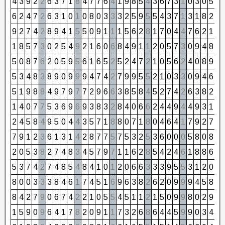
4
3
9
2
2
6
3
7
1
8
4
7
7
6
4
1
9
8
5
4
3
6
7
3
1
0
3
0
5
5
6
2
4
7
2
6
3
1
0
1
0
8
0
3
3
3
2
5
9
5
5
4
3
7
1
3
1
8
2
1
9
2
7
4
2
8
9
4
1
5
5
0
9
1
1
1
5
6
2
8
1
7
0
4
4
7
6
2
1
3
1
8
5
7
3
0
2
5
4
9
2
1
6
0
6
8
4
9
1
1
2
0
5
7
3
0
9
4
8
3
5
0
8
7
6
2
0
5
9
5
6
1
6
5
2
5
2
4
7
2
1
0
5
6
2
4
0
8
9
8
5
3
4
8
3
8
9
0
9
9
9
4
7
4
2
7
9
9
5
5
2
1
0
3
3
0
9
4
6
1
5
1
9
8
8
4
9
7
9
7
7
2
9
6
6
3
8
5
8
4
5
2
7
4
2
6
3
8
2
1
1
4
0
7
7
5
3
6
9
6
9
3
8
3
2
8
4
0
6
6
2
4
4
9
4
4
9
3
1
4
2
4
5
8
4
9
5
0
4
4
3
5
7
1
8
8
0
7
1
8
0
4
6
4
1
7
9
2
7
9
7
9
1
2
3
6
1
3
1
4
2
8
7
7
5
7
5
3
2
5
3
6
0
0
0
5
8
0
8
8
2
0
5
3
8
2
7
4
8
3
4
5
7
9
7
1
1
6
2
8
5
4
2
4
6
1
8
8
6
5
5
3
7
4
2
7
4
8
5
4
8
4
1
0
1
2
0
6
6
3
3
3
9
5
5
3
1
2
0
2
8
0
0
3
3
3
8
4
6
1
7
4
5
1
6
9
6
3
8
2
6
2
0
9
9
9
4
5
8
4
8
4
2
7
9
0
6
7
4
2
2
1
0
5
5
4
5
1
1
2
1
5
0
9
9
8
0
2
9
2
1
5
9
0
9
6
4
1
7
8
2
0
9
1
1
7
3
2
6
8
6
4
4
5
9
9
0
3
4
7