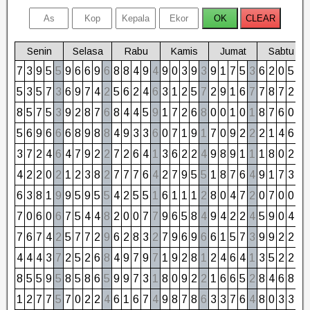
Senin
Selasa
Rabu
Kamis
Jumat
Sabtu
7
3
9
5
5
9
6
6
9
6
8
8
4
9
4
9
0
3
9
3
9
1
7
5
3
6
2
0
5
5
5
3
5
7
3
6
9
7
4
2
5
6
2
4
6
3
1
2
5
7
2
9
1
6
7
7
8
7
2
9
8
5
7
5
3
9
2
8
7
6
8
4
4
5
9
1
7
2
6
8
0
0
1
0
1
8
7
6
0
6
5
6
9
6
6
6
8
9
8
8
4
9
3
3
6
0
7
1
9
1
7
0
9
2
2
2
1
4
6
1
3
7
2
4
6
4
7
9
2
2
7
2
6
4
1
3
6
2
2
4
9
8
9
1
1
1
8
0
2
2
4
2
2
0
2
1
2
3
8
2
7
7
7
6
4
2
7
9
5
5
1
8
7
6
4
9
1
7
3
1
6
3
8
1
9
9
5
9
5
5
4
2
5
5
1
6
1
1
1
2
8
0
4
7
2
0
7
0
0
0
7
0
6
0
6
7
5
4
4
8
2
0
0
7
7
9
6
5
8
4
9
4
2
2
4
5
9
0
4
4
7
6
7
4
2
5
7
7
2
9
6
2
8
3
2
7
9
6
9
6
6
1
5
7
3
9
9
2
2
4
4
4
4
3
7
2
5
2
6
8
4
9
7
9
7
1
9
2
8
1
2
4
6
4
1
3
5
2
2
4
8
5
5
9
5
8
5
8
6
5
9
9
7
3
1
8
0
9
2
2
1
6
6
5
2
8
4
6
8
5
1
2
7
7
5
7
0
2
2
4
6
1
6
7
4
9
8
7
8
6
3
3
7
6
4
8
0
3
3
6