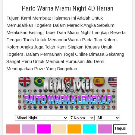
Paito Warna Miami Night 4D Harian
Tujuan Kami Membuat Halaman Ini Adalah Untuk
Memudahkan Togelers Dalam Meracik Angka Sebelum
Melakukan Betting, Tabel Data Miami Night Lengkap Beserta
Dengan Tools Untuk Menandai Warna Pada Tiap Kolom-
Kolom Angka Juga Telah Kami Siapkan Khusus Untuk
Togelers, Dalam Permainan Togel Online Dimasa Sekarang
Sangat Perlu Untuk Membuat Rumusan Jitu Demi
Mendapatkan Prize Yang Diinginkan.
Hapus