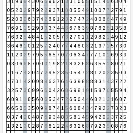
3
1
9
8
8
4
3
0
6
6
9
8
2
1
3
3
1
0
5
5
1
5
1
4
5
6
3
0
4
4
0
5
2
0
2
9
7
9
2
2
9
3
7
1
8
8
5
5
4
9
1
0
0
7
7
2
7
9
1
1
5
2
0
0
0
6
3
7
4
2
6
9
1
2
3
2
7
4
7
2
4
8
0
6
6
4
7
4
9
4
7
6
9
1
1
5
2
9
3
3
3
7
4
4
8
6
7
6
3
9
8
7
6
2
8
1
3
5
8
4
7
6
3
2
5
4
8
4
1
5
2
0
5
7
3
2
7
0
1
1
2
9
8
2
1
4
9
1
2
3
3
6
4
6
1
0
1
2
5
7
2
4
0
7
7
4
4
8
0
8
2
1
3
7
1
5
7
3
0
3
1
1
2
0
2
9
7
9
5
5
6
5
7
0
7
0
6
3
4
7
7
7
1
0
1
6
9
3
3
6
0
3
0
6
6
8
7
0
0
0
1
9
8
2
1
8
3
2
6
8
6
3
5
5
1
8
0
2
1
3
7
1
6
7
4
3
0
4
7
2
9
5
2
3
5
0
5
4
7
2
8
1
2
0
2
3
5
0
3
3
4
7
3
1
4
2
0
9
8
8
6
3
7
6
4
6
3
9
8
8
8
8
3
1
4
3
7
2
2
4
3
2
5
7
3
6
9
9
6
6
0
4
2
6
8
6
9
8
1
9
1
5
8
7
6
5
5
9
4
4
6
8
9
1
1
8
5
6
0
6
5
3
4
7
2
6
5
0
4
4
6
8
2
1
3
1
6
8
7
6
6
6
5
0
5
3
5
0
9
9
8
7
4
1
5
6
0
8
4
3
4
7
9
2
2
7
3
2
3
5
0
3
7
4
2
0
4
8
7
6
9
3
4
8
3
5
8
1
4
5
9
4
2
0
2
3
7
2
5
7
1
3
2
1
3
0
2
8
7
6
8
1
2
2
4
6
3
2
6
8
7
9
2
3
5
0
8
7
6
4