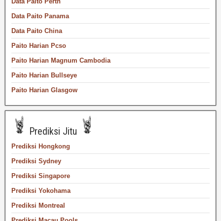
Data Paito Perth
Data Paito Panama
Data Paito China
Paito Harian Pcso
Paito Harian Magnum Cambodia
Paito Harian Bullseye
Paito Harian Glasgow
Prediksi Jitu
Prediksi Hongkong
Prediksi Sydney
Prediksi Singapore
Prediksi Yokohama
Prediksi Montreal
Prediksi Macau Pools