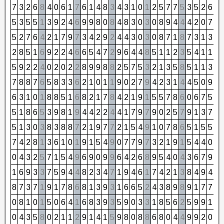
7
3
2
6
8
4
0
6
1
7
6
1
4
8
3
4
3
1
0
1
2
5
7
7
5
3
5
2
6
8
5
3
5
5
1
3
9
2
4
6
9
9
8
0
8
4
8
3
0
3
0
8
9
4
4
4
2
0
7
7
5
2
7
6
4
2
1
7
9
7
3
4
2
9
2
4
4
3
0
3
0
8
7
1
8
7
3
1
3
4
2
8
5
1
6
9
2
2
4
6
6
5
4
7
2
9
6
4
4
8
5
1
1
2
3
5
4
1
1
2
5
9
2
2
4
0
2
0
2
2
8
9
9
8
8
2
5
7
5
3
2
1
3
5
8
5
1
1
3
4
7
8
8
7
6
5
8
3
3
6
2
1
0
1
1
9
0
2
7
9
4
2
3
1
4
4
5
0
9
9
6
3
1
0
1
8
8
5
1
6
8
2
1
7
8
4
2
1
9
1
5
5
7
8
6
0
6
7
5
3
5
1
8
6
5
3
9
8
1
9
4
4
2
2
4
4
1
7
9
7
9
0
2
5
7
9
1
3
7
1
5
1
3
0
3
8
3
8
8
7
2
1
9
7
7
2
1
5
4
9
1
0
7
8
6
5
1
5
5
1
7
4
2
8
1
3
6
1
0
1
9
1
5
4
9
0
7
7
9
7
3
2
1
9
1
5
4
4
0
4
0
4
3
2
5
7
1
5
4
9
6
9
0
9
9
6
4
2
6
8
9
5
4
0
4
3
6
7
9
7
1
6
9
3
3
7
5
9
4
4
8
2
3
4
7
1
9
4
6
1
7
4
2
1
3
8
4
9
4
4
8
7
3
7
1
9
1
7
8
6
8
1
3
9
3
1
6
6
5
2
4
3
8
9
8
9
1
7
7
5
0
8
1
0
1
5
0
6
4
1
6
8
3
9
3
5
9
0
3
3
1
8
5
6
2
5
9
9
1
1
0
4
3
5
8
0
2
1
1
2
9
1
4
1
5
9
8
0
8
8
6
8
0
4
4
9
9
2
0
2