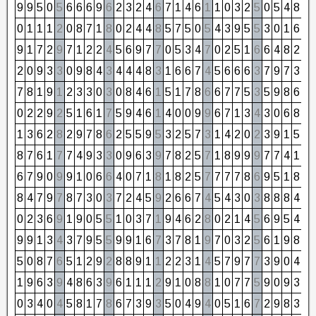
9
9
5
0
5
6
6
6
9
6
2
3
2
4
6
7
1
4
6
1
1
0
3
2
5
0
5
4
8
3
0
1
1
1
2
0
8
7
1
8
0
2
4
4
8
5
7
5
0
5
4
3
9
5
5
3
0
1
6
7
9
1
7
2
9
7
1
2
2
4
5
6
9
7
7
0
5
3
4
7
0
2
5
1
6
6
4
8
2
1
2
0
9
3
3
0
9
8
4
3
4
4
4
8
3
1
6
6
7
4
5
6
6
6
3
7
9
7
3
1
7
8
1
9
1
2
3
3
0
3
0
8
4
6
1
5
1
7
8
6
6
7
7
5
3
5
9
8
6
5
0
2
2
9
2
5
1
6
1
7
5
9
4
6
1
4
0
0
9
9
6
7
1
3
4
3
0
6
8
5
1
3
6
2
8
2
9
7
8
6
2
5
5
9
5
3
2
5
7
3
1
4
2
0
2
3
9
1
5
6
8
7
6
1
7
7
4
9
3
3
0
9
6
3
9
7
8
2
5
7
1
8
9
9
9
7
7
4
1
5
6
7
9
0
9
9
1
0
6
6
4
0
7
1
8
1
8
2
5
7
7
7
7
8
6
9
5
1
8
9
8
4
7
9
7
8
7
3
0
3
7
2
4
5
9
2
6
6
7
4
5
4
3
0
3
8
8
8
4
3
0
2
3
6
9
1
9
0
5
5
1
0
3
7
1
9
4
6
2
8
0
2
1
4
5
6
9
5
4
9
9
9
1
3
4
3
7
9
5
5
9
9
1
6
7
3
7
8
1
9
7
0
3
2
5
6
1
9
8
8
5
0
8
7
6
5
1
2
9
2
8
8
9
1
1
2
2
3
1
4
5
7
9
7
7
3
9
0
4
4
1
9
6
3
9
4
8
6
3
9
6
1
1
1
2
9
1
0
8
8
1
0
7
7
5
9
0
9
3
3
0
3
4
0
4
5
8
1
7
8
6
7
3
9
3
5
0
4
9
4
0
5
1
6
7
2
9
8
3
2