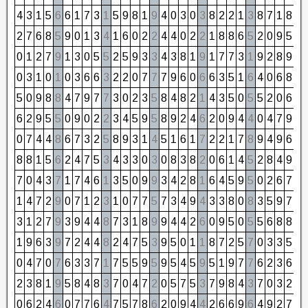
4
3
1
5
6
6
1
7
3
1
5
9
8
1
9
4
0
3
0
3
8
2
2
1
3
8
7
1
8
9
2
7
6
8
5
9
0
1
3
4
1
6
0
2
2
4
4
0
2
2
1
8
8
6
5
2
0
9
5
5
0
1
2
7
9
1
3
0
5
5
2
5
9
3
3
4
3
8
1
9
1
7
7
3
1
9
2
8
9
8
0
3
1
0
1
0
3
6
6
3
2
2
0
7
7
7
9
6
0
6
6
3
5
1
6
4
0
6
8
5
5
0
9
8
8
4
7
9
7
7
3
0
2
3
5
8
4
8
2
1
4
3
5
0
5
5
2
0
6
6
6
2
9
5
5
0
9
0
2
2
3
4
5
9
5
8
9
2
4
6
2
0
9
4
4
0
4
7
9
7
0
7
4
4
8
6
7
3
2
5
8
9
3
1
4
5
1
6
1
7
2
2
1
7
8
9
4
9
6
6
8
8
1
5
6
2
4
7
5
3
4
3
3
0
3
0
8
3
8
2
0
6
1
4
5
2
8
4
9
4
7
0
4
3
7
1
7
4
6
1
3
5
0
9
9
3
4
2
8
1
6
4
5
9
5
0
2
6
7
4
1
4
7
2
9
0
7
1
2
3
1
0
7
7
5
7
3
4
9
4
3
3
8
0
8
3
5
9
7
7
3
1
2
7
9
3
9
4
4
8
7
3
1
8
9
9
4
4
2
6
0
9
5
0
5
5
6
8
8
7
1
9
6
3
9
7
2
4
4
8
2
4
7
5
3
9
5
0
1
1
8
7
2
5
7
0
3
3
5
8
0
4
7
0
7
6
3
3
7
1
7
5
5
9
5
9
5
4
5
9
5
1
9
7
7
6
2
3
6
9
2
3
8
1
9
5
8
4
8
3
7
0
4
7
2
0
5
7
5
3
7
9
8
4
3
7
0
3
2
5
0
6
2
4
6
0
7
7
6
4
7
5
7
8
6
2
0
9
4
4
2
6
6
9
6
4
9
2
7
9