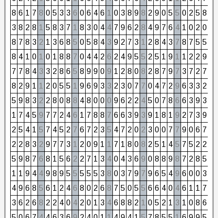
8
6
1
7
8
0
5
3
3
6
0
6
4
6
1
0
3
8
9
8
2
9
0
5
5
0
2
5
8
4
3
8
2
8
1
5
8
3
7
1
8
3
0
4
4
7
9
6
2
8
4
9
7
6
4
1
0
2
0
2
8
7
8
3
2
1
3
6
8
5
0
5
8
4
3
9
2
7
3
1
2
8
4
3
7
8
7
5
5
1
8
4
1
0
1
0
1
8
8
7
0
4
4
2
6
2
4
9
5
5
2
5
1
9
1
1
2
2
9
2
7
7
8
4
3
3
2
8
6
5
8
9
9
0
9
1
2
8
0
8
2
8
7
9
7
3
7
2
7
9
8
2
9
1
1
2
0
5
5
1
9
6
9
3
3
2
3
0
7
7
0
4
7
2
9
6
3
3
2
5
5
9
8
3
2
2
8
0
8
8
4
8
0
0
0
9
6
2
2
4
5
0
7
8
6
6
3
9
3
3
1
7
4
5
9
7
7
2
4
6
1
7
8
8
7
6
6
3
9
3
9
1
8
1
9
2
7
3
9
3
2
5
4
1
5
7
4
5
2
7
6
7
2
3
5
4
7
2
0
2
3
0
0
7
7
9
0
6
7
4
2
2
8
3
2
9
7
7
3
1
2
0
9
1
1
7
1
8
0
8
2
5
1
4
5
7
5
2
2
4
5
9
8
7
6
8
1
5
6
2
2
7
1
3
4
0
4
3
6
9
0
8
8
9
8
7
2
8
5
4
1
1
9
4
4
9
8
9
5
5
5
5
5
3
8
0
3
7
9
7
9
6
5
4
9
6
0
0
3
3
4
9
6
8
5
6
1
2
4
6
8
0
2
6
8
7
5
0
5
5
6
6
4
0
4
6
1
1
7
8
3
6
2
6
8
2
2
4
0
4
2
0
1
3
4
6
8
8
2
1
0
5
2
1
3
1
0
8
6
5
5
0
6
7
4
4
6
3
6
9
2
4
0
1
1
4
9
4
1
5
7
8
5
5
1
6
9
9
5
5