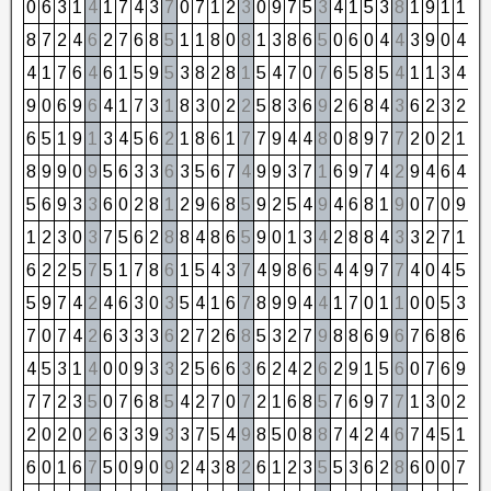
0
6
3
1
4
1
7
4
3
7
0
7
1
2
3
0
9
7
5
3
4
1
5
3
8
1
9
1
1
2
8
7
2
4
6
2
7
6
8
5
1
1
8
0
8
1
3
8
6
5
0
6
0
4
4
3
9
0
4
4
4
1
7
6
4
6
1
5
9
5
3
8
2
8
1
5
4
7
0
7
6
5
8
5
4
1
1
3
4
7
9
0
6
9
6
4
1
7
3
1
8
3
0
2
2
5
8
3
6
9
2
6
8
4
3
6
2
3
2
5
6
5
1
9
1
3
4
5
6
2
1
8
6
1
7
7
9
4
4
8
0
8
9
7
7
2
0
2
1
3
8
9
9
0
9
5
6
3
3
6
3
5
6
7
4
9
9
3
7
1
6
9
7
4
2
9
4
6
4
1
5
6
9
3
3
6
0
2
8
1
2
9
6
8
5
9
2
5
4
9
4
6
8
1
9
0
7
0
9
9
1
2
3
0
3
7
5
6
2
8
8
4
8
6
5
9
0
1
3
4
2
8
8
4
3
3
2
7
1
8
6
2
2
5
7
5
1
7
8
6
1
5
4
3
7
4
9
8
6
5
4
4
9
7
7
4
0
4
5
9
5
9
7
4
2
4
6
3
0
3
5
4
1
6
7
8
9
9
4
4
1
7
0
1
1
0
0
5
3
8
7
0
7
4
2
6
3
3
3
6
2
7
2
6
8
5
3
2
7
9
8
8
6
9
6
7
6
8
6
5
4
5
3
1
4
0
0
9
3
3
2
5
6
6
3
6
2
4
2
6
2
9
1
5
6
0
7
6
9
6
7
7
2
3
5
0
7
6
8
5
4
2
7
0
7
2
1
6
8
5
7
6
9
7
7
1
3
0
2
2
2
0
2
0
2
6
3
3
9
3
3
7
5
4
9
8
5
0
8
8
7
4
2
4
6
7
4
5
1
6
6
0
1
6
7
5
0
9
0
9
2
4
3
8
2
6
1
2
3
5
5
3
6
2
8
6
0
0
7
7