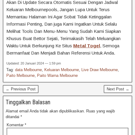
Akan Di Update Secara Otomatis Sesuai Dengan Jadwal
Keluaran Melbournepools, Jangan Lupa Untuk Terus
Memantau Halaman Ini Agar Sobat Tidak Ketinggalan
Informasi Penting, Dan juga Kami Ingatkan Untuk Selalu
Melihat Tools Dan Menu-Menu Yang Sudah Kami Siapkan
Khusus Buat Bettor Sejati, Terimakasih Telah Meluangkan
Waktu Untuk Berkunjung Ke Situs
Metal Togel
, Semoga
Bermanfaat Dan Menjadi Bahan Referensi Untuk Anda.
Updated: 20 Januari 2024 — 1:59 pm
Tag:
data Melbourne
,
Keluaran Melbourne
,
Live Draw Melbourne
,
Paito Melbourne
,
Paito Warna Melbourne
← Previous Post
Next Post →
Tinggalkan Balasan
Alamat email Anda tidak akan dipublikasikan.
Ruas yang wajib
ditandai
*
Komentar
*