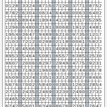
0
1
2
8
1
3
3
2
4
6
8
7
1
5
6
7
1
2
0
2
3
7
7
1
8
8
7
5
2
7
8
7
8
2
1
6
3
0
4
4
0
6
3
4
7
6
4
4
9
4
0
0
6
3
9
6
4
0
2
2
2
9
8
5
4
8
9
4
4
8
1
8
9
4
4
4
1
3
9
3
3
3
1
7
8
5
2
9
5
5
1
2
9
6
6
6
4
8
0
8
2
1
9
1
1
9
0
6
8
5
1
9
1
2
3
4
4
8
1
9
1
9
5
4
9
3
6
4
7
2
9
4
8
9
8
6
2
1
0
1
9
7
3
5
8
1
2
1
7
8
2
1
0
3
3
7
2
1
2
3
0
2
9
8
8
2
1
1
8
9
0
0
6
1
7
5
8
2
3
5
9
7
1
4
5
4
5
6
6
3
5
1
0
1
1
4
0
8
6
5
1
4
4
2
6
3
5
7
3
1
8
9
5
3
8
5
4
6
4
1
5
0
8
1
9
6
5
5
7
3
6
3
8
5
4
2
5
3
0
3
9
6
0
7
7
2
0
0
6
6
8
2
9
7
7
2
9
4
9
4
4
7
7
5
3
9
2
3
1
4
0
6
2
9
2
7
1
9
3
3
1
9
6
0
6
6
7
8
7
6
8
7
4
4
8
8
6
7
8
6
6
5
0
9
9
3
3
2
4
6
3
3
5
1
6
3
2
1
2
3
8
3
2
7
9
8
4
6
6
3
5
6
7
6
4
7
0
0
2
2
5
8
4
0
4
0
2
8
5
4
1
2
6
3
9
2
8
5
4
9
2
7
1
0
1
2
4
3
5
8
2
4
6
9
6
3
2
3
0
3
2
4
9
0
9
2
7
3
3
6
0
4
6
5
2
9
2
0
3
3
2
9
7
1
8
3
8
1
6
7
9
5
3
7
1
5
5
5
5
1
6
2
4
2
6
5
6
0
1
1
6
3
4
9
4
8
6
7
6
4
2
3
9
1
1
2
6
4
7
2