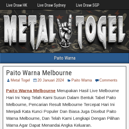
Live Draw HK
Live Draw Sydney
Live Draw SGP
Paito Warna
Paito Warna Melbourne
Metal Togel
20 Januari 2024
Paito Warna
Comments
Paito Warna Melbourne
Merupakan Hasil Live Melbourne
Hari Ini Yang Telah Kami Susun Dalam Bentuk Tabel Paito
Melbourne, Pencarian Result Melbourne Tercepat Hari Ini
Menjadi Kata Kunci Populer Dan Biasa Juga Disebut Paito
Warna Melbourne, Dan Telah Kami Lengkapi Dengan Pilihan
Warna Agar Dapat Menandai Angka Keluaran.