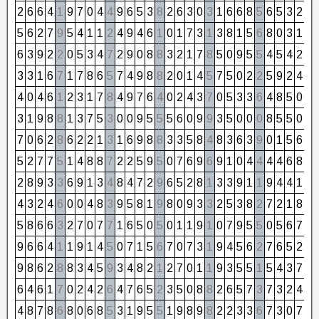
2
6
6
4
1
9
7
0
4
4
9
6
5
3
8
2
6
3
0
3
1
6
6
8
5
6
5
3
2
5
5
6
2
7
9
5
4
1
1
2
4
9
4
6
1
0
1
7
3
1
3
8
1
5
6
8
0
3
1
4
6
3
9
2
2
0
5
3
4
7
2
9
0
8
8
3
2
1
7
8
5
0
9
5
5
4
5
4
2
6
3
3
1
6
7
1
7
8
6
5
7
4
9
8
8
2
0
1
4
5
7
5
0
2
2
5
9
2
4
6
4
0
4
6
1
2
3
1
7
8
4
9
7
6
4
0
2
4
3
7
0
5
3
3
6
4
8
5
0
5
3
1
9
8
8
1
3
7
5
3
0
0
9
5
5
5
6
0
9
9
3
5
0
0
0
8
5
5
0
5
7
0
6
2
8
6
2
2
1
3
1
6
9
8
8
3
3
5
8
4
8
3
6
3
9
0
1
5
6
2
5
2
7
7
5
1
4
8
8
7
2
2
5
9
5
0
7
6
9
6
9
1
0
4
4
4
4
6
8
5
2
8
9
3
3
6
9
1
3
4
8
4
7
2
9
6
5
2
8
1
3
3
9
1
1
9
4
4
1
5
4
3
2
4
6
0
0
4
8
3
9
5
8
1
9
8
0
9
3
3
2
5
3
8
2
7
2
1
8
9
5
8
6
6
3
2
7
0
7
7
1
6
5
0
5
0
1
1
9
1
0
7
9
5
5
0
5
6
7
4
9
6
6
4
1
1
9
1
4
5
0
7
1
5
6
7
0
7
3
1
9
4
5
6
2
7
6
5
2
7
9
8
6
2
8
8
3
4
5
9
3
4
8
2
1
2
7
0
1
1
9
3
5
5
1
5
4
3
7
1
6
4
6
1
7
0
2
4
2
6
4
7
6
5
2
3
5
0
8
8
2
6
5
7
3
7
3
2
4
6
4
8
7
8
6
8
0
6
8
5
3
1
9
5
5
1
9
8
9
8
2
2
3
3
6
7
3
0
7
7