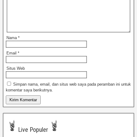
Nama
*
Email
*
Situs Web
Simpan nama, email, dan situs web saya pada peramban ini untuk
komentar saya berikutnya.
Live Populer