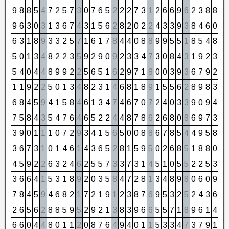
9
8
8
5
4
7
2
5
7
3
0
7
6
5
2
2
2
7
3
1
2
6
6
9
6
2
3
8
8
7
9
6
3
0
3
1
3
6
7
4
3
1
5
6
2
8
2
0
2
2
4
3
3
9
3
8
4
6
0
6
6
3
1
8
9
3
3
2
5
7
1
6
1
7
8
4
4
0
8
8
9
9
5
5
1
8
5
4
8
3
5
0
1
3
4
8
2
2
3
5
9
2
9
0
9
2
3
3
4
7
3
0
8
4
3
1
9
2
3
5
5
4
0
4
4
8
9
9
2
2
5
6
5
1
6
2
9
7
1
8
0
0
3
9
3
6
7
9
2
2
1
1
9
2
2
5
0
1
3
4
8
2
3
1
4
6
8
1
8
9
1
5
5
6
2
8
9
8
3
2
6
8
4
5
9
4
1
5
8
4
6
1
3
4
7
4
6
7
0
7
2
4
0
3
3
9
0
9
4
4
7
5
8
4
3
5
4
7
6
4
6
5
2
2
4
4
8
7
8
6
2
6
8
0
8
6
9
7
3
1
3
9
0
1
1
1
0
7
2
9
3
4
1
5
6
5
0
0
8
8
6
7
8
5
4
4
9
5
8
4
3
6
7
3
1
0
1
4
6
1
4
3
6
5
2
8
1
5
9
5
0
2
6
8
5
1
8
8
0
8
4
5
9
2
2
6
3
2
4
6
2
5
5
7
3
3
7
3
1
4
5
1
0
5
5
2
2
5
3
8
3
6
6
4
1
5
3
1
8
9
2
0
3
5
8
4
7
2
8
1
3
4
8
9
8
0
6
0
9
9
7
8
4
5
9
4
6
8
2
1
7
2
1
9
1
2
3
8
7
6
9
5
3
2
5
2
4
3
6
9
2
6
5
6
2
8
8
5
9
5
2
9
2
1
3
8
3
9
6
6
5
5
7
1
8
9
6
1
4
5
6
6
0
4
4
8
0
1
1
2
0
8
7
6
4
9
4
0
1
1
5
3
3
4
7
3
7
9
1
1