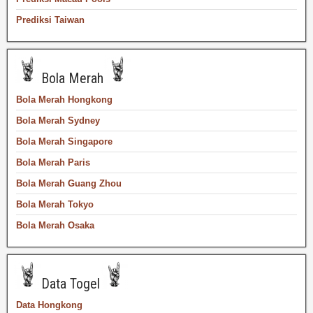
Prediksi Taiwan
Bola Merah
Bola Merah Hongkong
Bola Merah Sydney
Bola Merah Singapore
Bola Merah Paris
Bola Merah Guang Zhou
Bola Merah Tokyo
Bola Merah Osaka
Data Togel
Data Hongkong