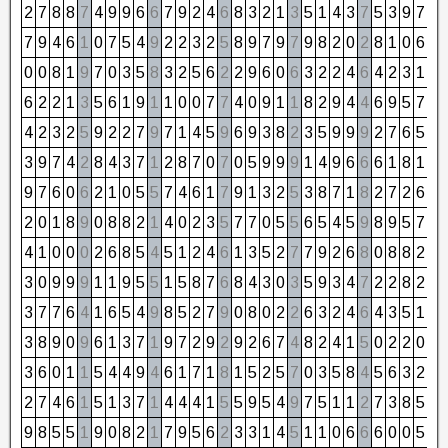
2
7
8
8
7
4
9
9
6
6
7
9
2
4
6
8
3
2
1
3
5
1
4
3
7
5
3
9
7
7
7
9
4
6
1
0
7
5
4
9
2
2
3
2
5
8
9
7
9
7
9
8
2
0
2
8
1
0
6
6
0
0
8
1
9
7
0
3
5
8
3
2
5
6
2
2
9
6
0
6
3
2
2
4
6
4
2
3
1
4
6
2
2
1
3
5
6
1
9
1
1
0
0
7
7
4
0
9
1
1
8
2
9
4
4
6
9
5
7
3
4
2
3
2
5
9
2
2
7
9
7
1
4
5
9
6
9
3
8
2
3
5
9
9
9
2
7
6
5
2
3
9
7
4
2
8
4
3
7
1
2
8
7
0
7
0
5
9
9
9
1
4
9
6
6
6
1
8
1
9
9
7
6
0
6
2
1
0
5
5
7
4
6
1
7
9
1
3
2
5
3
8
7
1
8
2
7
2
6
8
2
0
1
8
9
0
8
8
2
1
4
0
2
3
5
7
7
0
5
5
6
5
4
5
9
8
9
5
7
3
4
1
0
0
0
2
6
8
5
4
5
1
2
4
6
1
3
5
2
7
7
9
2
6
8
0
8
8
2
1
3
0
9
9
9
1
1
9
5
5
1
5
8
7
6
8
4
3
0
3
5
9
3
4
7
2
2
8
2
1
3
7
7
6
4
1
6
5
4
9
8
5
2
7
9
0
8
0
2
2
6
3
2
4
6
4
3
5
1
6
3
8
9
0
9
6
1
3
7
1
9
7
2
9
2
9
2
6
7
4
8
2
4
1
5
0
2
2
0
2
3
6
0
1
1
5
4
4
9
4
6
1
7
1
8
1
5
2
5
7
0
3
5
8
4
5
6
3
2
5
2
7
4
6
1
5
1
3
7
1
4
4
4
1
5
5
9
5
4
9
7
5
1
1
2
7
3
8
5
4
9
8
5
5
1
9
0
8
2
1
7
9
5
6
2
3
3
1
4
5
1
1
0
6
6
6
0
0
5
5