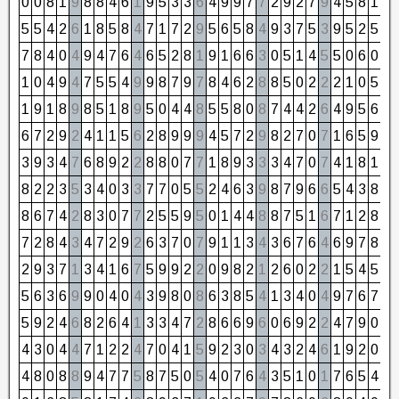
0
0
8
1
9
8
8
4
6
1
9
5
3
3
6
4
9
9
7
7
2
9
2
7
9
4
5
8
1
9
5
5
4
2
6
1
8
5
8
4
7
1
7
2
9
5
6
5
8
4
9
3
7
5
3
9
5
2
5
7
7
8
4
0
4
9
4
7
6
4
6
5
2
8
1
9
1
6
6
3
0
5
1
4
5
5
0
6
0
6
1
0
4
9
4
7
5
5
4
9
9
8
7
9
7
8
4
6
2
8
8
5
0
2
2
2
1
0
5
5
1
9
1
8
9
8
5
1
8
9
5
0
4
4
8
5
5
8
0
8
7
4
4
2
6
4
9
5
6
2
6
7
2
9
2
4
1
1
5
6
2
8
9
9
9
4
5
7
2
9
8
2
7
0
7
1
6
5
9
5
3
9
3
4
7
6
8
9
2
2
8
8
0
7
7
1
8
9
3
3
3
4
7
0
7
4
1
8
1
9
8
2
2
3
5
3
4
0
3
3
7
7
0
5
5
2
4
6
3
9
8
7
9
6
6
5
4
3
8
2
8
6
7
4
2
8
3
0
7
7
2
5
5
9
5
0
1
4
4
8
8
7
5
1
6
7
1
2
8
1
7
2
8
4
3
4
7
2
9
2
6
3
7
0
7
9
1
1
3
4
3
6
7
6
4
6
9
7
8
6
2
9
3
7
1
3
4
1
6
7
5
9
9
2
2
0
9
8
2
1
2
6
0
2
2
1
5
4
5
9
5
6
3
6
9
9
0
4
0
4
3
9
8
0
8
6
3
8
5
4
1
3
4
0
4
9
7
6
7
4
5
9
2
4
6
8
2
6
4
1
3
3
4
7
2
8
6
6
9
6
0
6
9
2
2
4
7
9
0
9
4
3
0
4
4
7
1
2
2
4
7
0
4
1
5
9
2
3
0
3
4
3
2
4
6
1
9
2
0
2
4
8
0
8
8
9
4
7
7
5
8
7
5
0
5
4
0
7
6
4
3
5
1
0
1
7
6
5
4
9