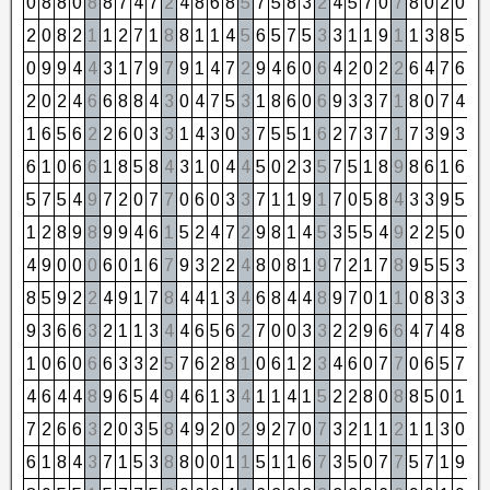
0
8
8
0
8
8
7
4
7
2
4
8
6
8
5
7
5
8
3
2
4
5
7
0
7
8
0
2
0
2
2
0
8
2
1
1
2
7
1
8
8
1
1
4
5
6
5
7
5
3
3
1
1
9
1
1
3
8
5
4
0
9
9
4
4
3
1
7
9
7
9
1
4
7
2
9
4
6
0
6
4
2
0
2
2
6
4
7
6
4
2
0
2
4
6
6
8
8
4
3
0
4
7
5
3
1
8
6
0
6
9
3
3
7
1
8
0
7
4
2
1
6
5
6
2
2
6
0
3
3
1
4
3
0
3
7
5
5
1
6
2
7
3
7
1
7
3
9
3
3
6
1
0
6
6
1
8
5
8
4
3
1
0
4
4
5
0
2
3
5
7
5
1
8
9
8
6
1
6
7
5
7
5
4
9
7
2
0
7
7
0
6
0
3
3
7
1
1
9
1
7
0
5
8
4
3
3
9
5
5
1
2
8
9
8
9
9
4
6
1
5
2
4
7
2
9
8
1
4
5
3
5
5
4
9
2
2
5
0
5
4
9
0
0
0
6
0
1
6
7
9
3
2
2
4
8
0
8
1
9
7
2
1
7
8
9
5
5
3
8
8
5
9
2
2
4
9
1
7
8
4
4
1
3
4
6
8
4
4
8
9
7
0
1
1
0
8
3
3
6
9
3
6
6
3
2
1
1
3
4
4
6
5
6
2
7
0
0
3
3
2
2
9
6
6
4
7
4
8
3
1
0
6
0
6
6
3
3
2
5
7
6
2
8
1
0
6
1
2
3
4
6
0
7
7
0
6
5
7
3
4
6
4
4
8
9
6
5
4
9
4
6
1
3
4
1
1
4
1
5
2
2
8
0
8
8
5
0
1
1
7
2
6
6
3
2
0
3
5
8
4
9
2
0
2
9
2
7
0
7
3
2
1
1
2
1
1
3
0
3
6
1
8
4
3
7
1
5
3
8
8
0
0
1
1
5
1
1
6
7
3
5
0
7
7
5
7
1
9
1