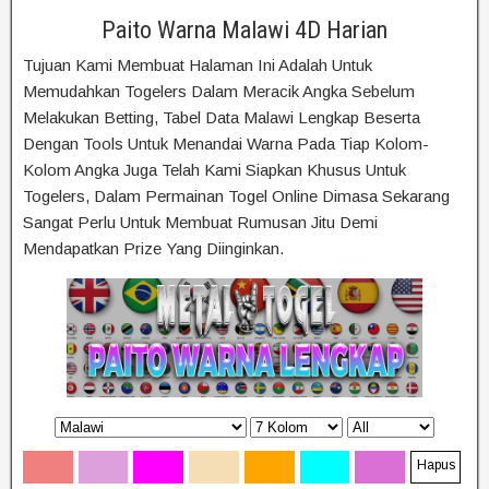
Paito Warna Malawi 4D Harian
Tujuan Kami Membuat Halaman Ini Adalah Untuk
Memudahkan Togelers Dalam Meracik Angka Sebelum
Melakukan Betting, Tabel Data Malawi Lengkap Beserta
Dengan Tools Untuk Menandai Warna Pada Tiap Kolom-
Kolom Angka Juga Telah Kami Siapkan Khusus Untuk
Togelers, Dalam Permainan Togel Online Dimasa Sekarang
Sangat Perlu Untuk Membuat Rumusan Jitu Demi
Mendapatkan Prize Yang Diinginkan.
Hapus