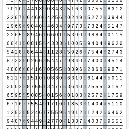
7
5
7
6
4
5
7
0
6
6
8
6
4
0
4
4
7
4
2
6
6
0
0
2
2
3
1
3
8
2
7
0
1
0
1
4
4
1
8
9
0
3
4
3
7
5
1
6
3
9
0
7
5
5
1
8
3
1
2
3
2
2
8
7
6
0
4
6
0
6
4
2
5
6
2
0
2
4
9
4
5
2
7
2
9
3
9
4
4
8
1
9
6
9
6
9
0
4
0
4
4
6
3
4
7
9
7
7
3
1
7
3
2
4
6
5
1
4
7
2
2
2
6
5
2
8
9
4
6
1
6
6
0
1
1
5
3
0
0
0
9
8
8
4
3
0
1
1
5
6
6
8
4
1
5
0
8
1
5
6
4
3
3
3
6
1
0
0
5
5
9
4
0
4
4
9
6
2
0
2
5
4
2
8
1
8
6
4
4
8
1
1
2
8
1
5
9
2
6
8
7
5
4
4
8
2
7
4
3
7
8
7
3
3
6
0
2
6
6
3
5
4
4
7
2
9
8
4
0
4
7
4
0
0
0
4
5
1
4
5
4
8
0
6
6
8
4
1
6
7
0
5
6
5
2
8
3
9
6
6
2
8
6
8
5
9
8
7
1
8
8
1
1
7
8
1
5
1
0
1
0
8
3
0
3
6
3
1
0
1
6
1
4
4
8
5
0
1
1
2
3
0
0
2
2
8
7
5
5
1
3
4
7
7
5
3
6
4
0
4
2
5
5
5
1
3
1
5
7
3
6
5
9
5
5
5
0
8
5
4
0
1
5
6
2
0
1
0
3
3
2
5
7
2
9
1
7
5
9
5
6
7
1
6
7
7
5
5
4
9
1
7
1
0
1
1
8
5
3
8
1
4
0
4
4
5
1
1
0
1
1
2
5
3
8
5
2
4
6
1
7
5
5
9
5
4
8
1
2
3
1
2
4
2
6
6
4
6
2
8
9
4
8
7
6
9
4
4
9
4
2
7
7
0
7
1
3
3
7
1
4
0
3
7
1
9
5
5
1
6