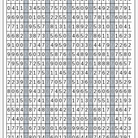
0
4
1
1
2
3
4
5
0
5
7
5
7
0
7
5
6
0
9
9
5
4
9
2
2
8
7
9
1
1
9
6
9
9
9
0
1
0
5
5
2
2
5
5
1
4
9
1
9
1
7
8
1
6
7
6
0
6
3
9
7
7
1
3
4
9
5
5
7
3
8
1
3
1
4
1
8
9
2
2
5
3
1
0
1
1
0
4
1
5
6
6
8
2
1
3
8
7
3
1
5
6
5
0
5
4
6
5
2
7
8
6
1
1
2
1
6
2
3
5
9
1
0
0
0
7
3
4
7
2
4
9
5
9
5
7
0
3
3
6
4
4
7
9
7
2
2
6
2
8
9
9
6
6
3
6
0
3
0
3
5
8
7
6
4
5
4
8
9
8
6
9
8
1
9
7
5
8
0
8
7
9
5
9
5
7
2
5
1
6
9
0
0
8
8
5
0
4
2
6
1
8
8
8
7
0
6
5
7
3
1
7
3
7
1
2
1
7
5
3
1
1
4
5
9
2
3
3
4
7
2
7
6
2
8
7
4
9
4
4
2
2
3
9
3
2
1
6
1
7
7
0
5
7
3
5
1
3
6
9
3
0
1
2
3
3
5
2
9
2
8
0
6
2
8
9
4
3
3
6
7
4
5
2
7
4
9
6
5
2
2
6
0
6
6
9
6
6
8
5
2
1
1
5
6
5
7
4
1
5
4
0
0
7
7
1
7
1
3
4
7
5
5
1
6
2
1
9
3
3
6
5
8
4
3
8
7
4
8
3
8
9
4
2
6
1
4
7
2
9
6
8
1
7
8
4
6
4
7
2
7
4
4
0
4
0
2
7
1
8
3
5
7
2
9
3
3
0
5
5
8
0
3
7
1
4
1
7
9
7
1
7
7
5
3
6
7
3
9
3
0
1
6
9
6
9
9
6
2
8
0
6
2
2
4
5
4
2
3
5
2
1
4
1
5
8
0
3
4
7
6
0
1
3
4
0
6
4
4
8
7
4
7
6
4
6
3
9
1
1