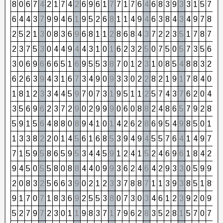
8
0
6
7
4
2
1
7
4
2
6
9
6
1
7
7
1
7
6
4
6
8
3
9
3
3
1
5
7
3
6
4
4
3
7
9
9
4
6
1
9
5
2
6
8
1
1
4
9
4
6
3
8
4
3
4
9
7
8
6
2
5
2
1
3
0
8
3
6
9
6
8
1
1
2
8
6
8
4
3
7
2
2
3
5
1
7
8
7
6
2
3
7
5
3
0
4
4
9
4
4
3
1
0
1
6
2
3
2
5
0
7
5
0
5
7
3
5
6
2
3
0
6
9
6
6
6
5
1
6
9
5
5
3
8
7
0
1
2
3
1
0
8
5
4
8
8
3
2
5
6
2
6
3
9
4
3
1
6
7
3
4
9
0
9
3
3
0
2
2
8
2
1
9
1
7
8
4
0
4
1
8
1
2
3
3
4
4
5
9
7
0
7
3
1
9
5
1
1
2
5
7
4
3
7
6
2
0
4
4
3
5
6
9
6
2
3
7
2
9
0
2
9
9
9
0
6
0
8
8
2
4
8
6
5
7
9
2
8
1
5
9
1
5
6
4
8
8
0
8
9
4
1
0
1
4
2
6
2
8
6
9
5
4
9
8
5
0
1
1
1
3
3
8
2
2
0
1
4
5
6
1
6
8
5
3
9
4
9
4
5
5
7
6
4
1
4
9
7
7
7
1
5
9
5
8
6
5
9
5
3
4
4
5
9
1
2
4
1
5
2
4
6
9
6
1
8
4
2
6
9
4
5
0
5
5
8
0
8
8
4
4
0
9
9
3
6
2
4
6
4
2
9
3
3
0
5
9
9
9
2
0
8
3
2
5
6
6
3
9
0
2
1
2
3
3
7
8
8
7
1
1
3
9
3
8
5
1
8
9
9
1
7
0
7
1
8
3
6
9
2
5
5
3
8
0
7
3
0
3
4
6
1
2
3
9
2
0
9
9
5
2
7
9
7
2
3
0
1
1
9
8
3
7
1
7
9
6
2
8
3
5
2
8
1
5
7
0
7
7