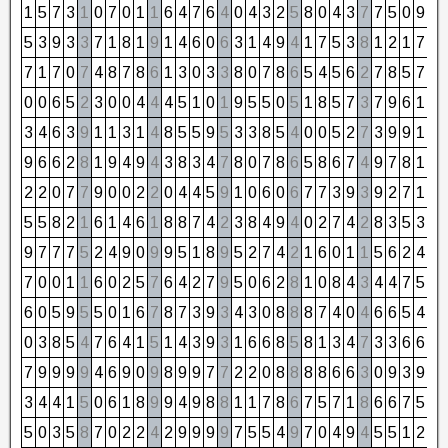
1
5
7
3
1
0
7
0
1
1
6
4
7
6
4
0
4
3
2
5
8
0
4
3
7
7
5
0
9
9
5
3
9
3
3
7
1
8
1
9
1
4
6
0
6
3
1
4
9
4
1
7
5
3
8
1
2
1
7
8
7
1
7
0
7
4
8
7
8
6
1
3
0
3
3
8
0
7
8
6
5
4
5
6
2
7
8
5
7
3
0
0
6
5
2
3
0
0
4
4
4
5
1
0
1
9
5
5
0
5
1
8
5
7
3
7
9
6
1
7
3
4
6
3
9
1
1
3
1
4
8
5
5
9
5
3
3
8
5
4
0
0
5
2
7
3
9
9
1
1
9
6
6
2
8
1
9
4
9
4
3
8
3
4
7
8
0
7
8
6
5
8
6
7
4
9
7
8
1
9
2
2
0
7
7
9
0
0
2
2
0
4
4
5
9
1
0
6
0
6
7
7
3
9
3
9
2
7
1
8
5
5
8
2
1
6
1
4
6
1
8
8
7
4
2
3
8
4
9
4
0
2
7
4
2
8
3
5
3
8
9
7
7
7
5
2
4
9
0
9
9
5
1
8
9
5
2
7
4
2
1
6
0
1
1
5
6
2
4
6
7
0
0
1
1
6
0
2
5
7
6
4
2
7
9
5
0
6
2
8
1
0
8
4
3
4
4
7
5
3
6
0
5
9
5
5
0
1
6
7
8
7
3
9
3
4
3
0
8
8
8
7
4
0
4
6
6
5
4
9
0
3
8
5
4
7
6
4
1
5
1
4
3
9
3
1
6
6
8
5
8
1
3
4
7
3
3
6
6
3
7
9
9
9
9
4
6
9
0
9
8
9
9
7
7
2
2
0
8
8
8
8
6
6
3
0
9
3
9
3
3
4
4
1
5
0
6
1
8
9
9
4
9
8
8
1
1
7
8
6
7
5
7
1
8
6
6
7
5
3
5
0
3
5
8
7
0
2
2
4
2
9
9
9
9
7
5
5
4
9
7
0
4
9
4
5
5
1
2
3