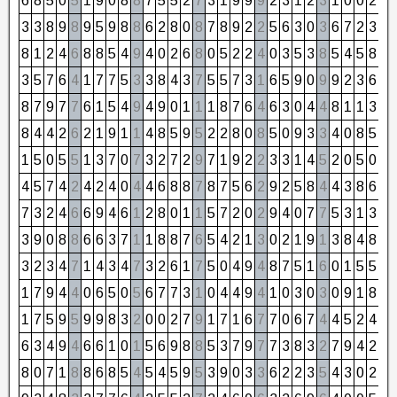
6
8
5
0
5
1
9
0
8
8
7
5
5
2
7
3
1
9
9
9
2
3
1
2
3
1
0
0
2
2
3
3
8
9
8
9
5
9
8
8
6
2
8
0
8
7
8
9
2
2
5
6
3
0
3
6
7
2
3
5
8
1
2
4
6
8
8
5
4
9
4
0
2
6
8
0
5
2
2
4
0
3
5
3
8
5
4
5
8
4
3
5
7
6
4
1
7
7
5
3
3
8
4
3
7
5
5
7
3
1
6
5
9
0
9
9
2
3
6
9
8
7
9
7
7
6
1
5
4
9
4
9
0
1
1
1
8
7
6
4
6
3
0
4
4
8
1
1
3
4
8
4
4
2
6
2
1
9
1
1
4
8
5
9
5
2
2
8
0
8
5
0
9
3
3
4
0
8
5
4
1
5
0
5
5
1
3
7
0
7
3
2
7
2
9
7
1
9
2
2
3
3
1
4
5
2
0
5
0
5
4
5
7
4
2
4
2
4
0
4
4
6
8
8
7
8
7
5
6
2
9
2
5
8
4
4
3
8
6
5
7
3
2
4
6
6
9
4
6
1
2
8
0
1
1
5
7
2
0
2
9
4
0
7
7
5
3
1
3
4
3
9
0
8
8
6
6
3
7
1
1
8
8
7
6
5
4
2
1
3
0
2
1
9
1
3
8
4
8
3
3
2
3
4
7
1
4
3
4
7
3
2
6
1
7
5
0
4
9
4
8
7
5
1
6
0
1
5
5
1
1
7
9
4
4
0
6
5
0
5
6
7
7
3
1
0
4
4
9
4
1
0
3
0
3
0
9
1
8
9
1
7
5
9
5
9
9
8
3
2
0
0
2
7
9
1
7
1
6
7
7
0
6
7
4
4
5
2
4
6
6
3
4
9
4
6
6
1
0
1
5
6
9
8
8
5
3
7
9
7
7
3
8
3
2
7
9
4
2
6
8
0
7
1
8
8
6
8
5
4
5
4
5
9
5
3
9
0
3
3
6
2
2
3
5
4
3
0
2
2