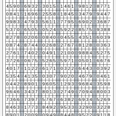
4
5
9
0
9
6
9
3
2
5
3
0
1
5
6
1
4
6
1
7
9
8
1
2
3
8
7
7
1
8
0
8
4
1
5
1
6
9
6
6
2
5
5
8
4
1
8
4
5
9
3
4
7
9
7
9
4
4
7
2
9
9
8
3
2
4
7
9
3
3
5
6
1
1
2
7
7
9
5
5
6
9
0
2
2
3
6
8
7
6
5
3
7
0
7
6
5
0
5
5
0
5
2
4
6
5
9
2
2
4
8
5
7
5
3
9
3
8
8
7
8
2
7
8
6
0
2
0
6
6
0
8
4
0
4
0
4
5
5
1
4
3
5
1
6
6
0
3
9
3
0
8
7
4
2
8
7
4
4
8
0
2
6
8
5
2
7
6
7
4
8
1
2
8
1
0
3
6
3
9
2
7
6
1
7
7
4
0
2
2
0
4
9
1
1
2
1
0
0
0
9
8
8
4
3
5
2
7
5
3
3
7
2
6
8
0
6
7
5
3
5
2
6
5
2
5
9
7
1
8
0
5
0
1
1
6
6
7
6
4
4
0
1
7
8
1
1
2
2
4
6
1
7
1
8
0
3
2
2
4
6
4
4
3
7
0
3
9
2
2
5
3
5
4
9
4
1
3
5
8
0
3
0
7
7
9
0
2
0
2
4
6
7
9
7
0
4
6
1
7
0
4
4
2
6
8
9
0
1
1
9
6
0
5
5
1
2
9
3
3
9
6
8
4
3
3
5
9
8
8
9
6
4
6
1
3
4
3
7
1
8
0
1
3
4
2
7
4
9
4
7
0
9
4
4
8
0
0
3
3
7
3
6
6
3
7
3
9
7
7
5
7
6
7
4
6
3
8
2
1
6
9
3
4
7
5
2
6
9
6
8
4
6
3
9
1
7
7
3
1
8
4
9
2
2
9
5
3
3
6
3
2
9
0
9
3
2
2
8
1
8
9
0
1
1
2
0
0
9
9
0
9
4
9
4
8
4
4
8
3
9
5
2
2
4
9
1
1
8
9