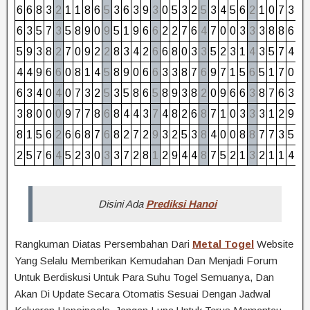
6
6
8
3
2
1
1
8
6
5
3
6
3
9
3
0
5
3
2
5
3
4
5
6
2
1
0
7
3
1
6
3
5
7
3
5
8
9
0
9
5
1
9
6
6
2
2
7
6
4
7
0
0
3
3
3
8
8
6
5
5
9
3
8
2
7
0
9
2
2
8
3
4
2
6
6
8
0
3
3
5
2
3
1
4
3
5
7
4
2
4
4
9
6
6
0
8
1
4
5
8
9
0
6
6
3
3
8
7
6
9
7
1
5
6
5
1
7
0
7
6
3
4
0
4
0
7
3
2
5
3
5
8
6
5
8
9
3
8
2
0
9
6
6
3
8
7
6
3
9
3
8
0
0
0
9
7
7
8
6
8
4
4
3
7
4
8
2
6
8
7
1
0
3
3
3
1
2
9
2
8
1
5
6
2
6
6
8
7
6
8
2
7
2
9
3
2
5
3
8
4
0
0
8
8
7
7
3
5
8
2
5
7
6
4
5
2
3
0
3
3
7
2
8
1
2
9
4
4
8
7
5
2
1
3
2
1
1
4
5
Disini Ada
Prediksi Hanoi
Rangkuman Diatas Persembahan Dari
Metal Togel
Website
Yang Selalu Memberikan Kemudahan Dan Menjadi Forum
Untuk Berdiskusi Untuk Para Suhu Togel Semuanya, Dan
Akan Di Update Secara Otomatis Sesuai Dengan Jadwal