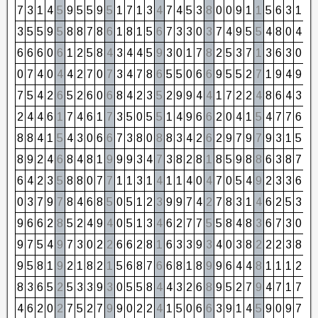
7
3
1
4
5
9
5
5
9
5
1
7
1
3
4
7
4
5
3
8
0
0
9
1
1
5
6
3
1
4
3
5
5
9
5
8
8
7
8
6
1
8
1
5
6
7
3
3
0
3
7
4
9
5
5
4
8
0
4
4
6
6
6
0
6
1
2
5
8
4
3
4
4
5
9
3
0
1
7
8
2
5
3
7
1
3
6
3
0
3
0
7
4
0
4
4
2
7
0
7
3
4
7
8
6
5
5
0
6
6
9
5
5
2
7
1
9
4
9
4
7
5
4
2
6
5
2
6
0
6
8
4
2
3
5
2
9
9
4
4
1
7
2
2
4
8
6
4
3
7
2
4
4
6
1
7
4
6
1
7
3
5
0
5
5
1
4
9
6
6
2
0
4
1
5
4
7
7
6
4
8
8
4
1
5
4
3
0
6
6
7
3
8
0
8
8
3
4
2
6
2
9
7
9
7
9
3
1
5
6
8
9
2
4
6
8
4
8
1
9
9
9
3
4
7
3
8
2
8
1
8
5
9
8
8
6
3
8
7
6
6
4
2
3
5
8
8
0
7
7
1
1
3
1
4
1
1
4
0
4
7
0
5
4
9
2
3
3
6
9
0
3
7
9
7
8
4
6
8
5
0
5
1
2
3
9
9
7
4
2
7
8
3
1
4
6
2
5
3
8
9
6
6
2
8
5
2
4
9
4
0
5
1
3
4
6
2
7
7
5
5
8
4
8
3
6
7
3
0
3
9
7
5
4
9
7
3
0
2
2
6
6
2
8
1
6
3
3
9
3
4
0
3
8
2
2
2
3
8
2
9
5
8
1
9
2
1
8
2
1
5
6
8
7
6
6
8
1
8
9
9
6
4
4
8
1
1
1
2
3
8
3
6
5
2
5
3
3
9
3
0
5
5
8
4
4
3
2
6
8
9
5
2
7
9
4
7
1
7
8
4
6
2
0
2
7
5
2
7
9
9
0
2
2
4
1
5
0
6
6
3
9
1
4
5
9
0
9
7
7