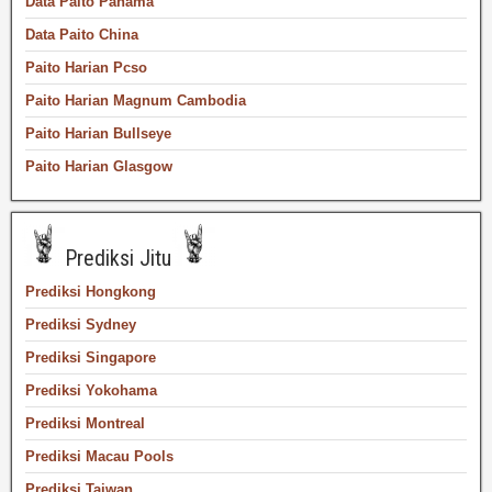
Data Paito Panama
Data Paito China
Paito Harian Pcso
Paito Harian Magnum Cambodia
Paito Harian Bullseye
Paito Harian Glasgow
Prediksi Jitu
Prediksi Hongkong
Prediksi Sydney
Prediksi Singapore
Prediksi Yokohama
Prediksi Montreal
Prediksi Macau Pools
Prediksi Taiwan