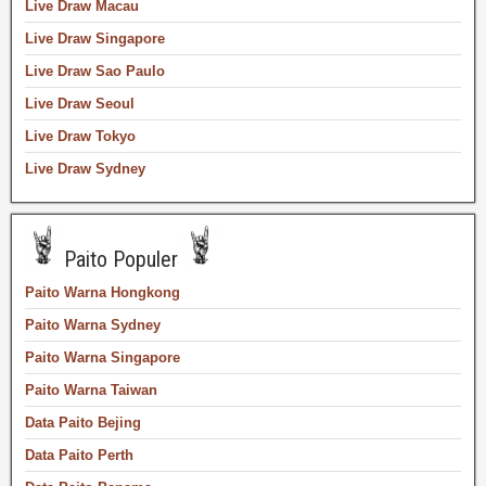
Live Draw Macau
Live Draw Singapore
Live Draw Sao Paulo
Live Draw Seoul
Live Draw Tokyo
Live Draw Sydney
Paito Populer
Paito Warna Hongkong
Paito Warna Sydney
Paito Warna Singapore
Paito Warna Taiwan
Data Paito Bejing
Data Paito Perth