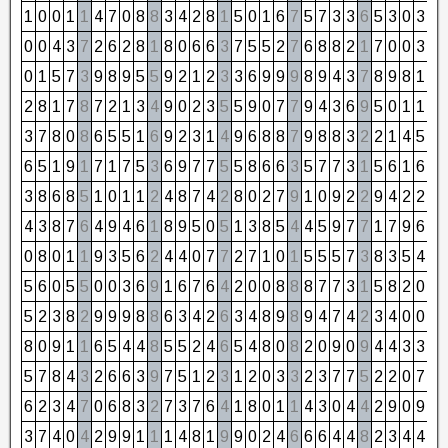
1
0
0
1
1
4
7
0
8
8
3
4
2
8
1
5
0
1
6
7
5
7
3
3
6
5
3
0
3
3
0
0
4
3
7
2
6
2
8
1
8
0
6
6
3
7
5
5
2
7
6
8
8
2
1
7
0
0
3
3
0
1
5
7
3
9
8
9
5
5
9
2
1
2
3
3
6
9
9
9
8
9
4
3
7
8
9
8
1
9
2
8
1
7
8
7
2
1
3
4
9
0
2
3
5
5
9
0
7
7
9
4
3
6
9
5
0
1
1
2
3
7
8
0
8
6
5
5
1
6
9
2
3
1
4
9
6
8
8
7
9
8
8
3
2
2
1
4
5
9
6
5
1
9
1
7
1
7
5
3
6
9
7
7
5
5
8
6
6
3
5
7
7
3
1
5
6
1
6
7
3
8
6
8
5
1
0
1
1
2
4
8
7
4
2
8
0
2
7
9
1
0
9
2
2
9
4
2
2
4
4
3
8
7
6
4
9
4
6
1
8
9
5
0
5
1
3
8
5
4
4
5
9
7
7
1
7
9
6
6
0
8
0
1
1
9
3
5
6
2
4
4
0
7
7
2
7
1
0
1
5
5
5
7
3
8
3
5
4
9
5
6
0
5
5
0
0
3
6
9
1
6
7
6
4
2
0
0
8
8
8
7
7
3
1
5
8
2
0
2
5
2
3
8
2
9
9
9
8
8
6
3
4
2
6
3
4
8
9
8
9
4
7
4
2
3
4
0
0
0
8
0
9
1
1
6
5
4
4
8
5
5
2
4
6
5
4
8
0
8
2
0
9
0
9
4
4
3
3
6
5
7
8
4
3
2
6
6
3
9
7
5
1
2
3
1
2
0
3
3
2
3
7
7
5
2
2
0
7
7
6
2
3
4
7
0
6
8
3
2
7
3
7
6
4
1
8
0
1
1
4
3
0
4
4
2
9
0
9
9
3
7
4
0
4
2
9
9
1
1
1
4
8
1
9
9
0
2
4
6
6
6
4
4
8
2
3
4
4
8