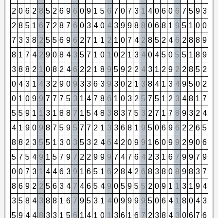
2
0
6
2
8
5
2
6
9
6
0
9
1
5
6
7
0
7
3
1
4
0
6
0
6
7
5
9
3
3
2
8
5
1
6
7
2
8
7
6
0
3
4
0
4
3
9
9
8
8
0
6
8
1
9
5
1
0
0
0
7
3
3
8
2
5
5
6
9
6
2
7
1
1
2
1
0
7
4
2
8
5
2
4
6
2
8
8
9
8
8
1
7
4
2
9
0
8
4
3
5
7
1
0
1
0
2
1
3
4
0
4
5
0
5
5
1
8
9
8
3
8
8
2
1
0
8
2
4
6
2
2
1
8
9
5
9
2
2
4
3
1
2
9
2
2
8
5
2
7
0
4
3
1
4
3
2
9
0
9
3
3
6
3
9
3
0
2
1
3
8
4
1
3
4
9
5
0
2
2
0
1
0
9
9
7
7
7
5
3
1
4
7
8
6
1
0
3
2
5
7
5
1
2
3
4
8
1
7
8
5
5
9
1
1
3
1
8
8
7
1
5
4
8
3
8
3
7
5
3
2
7
1
7
8
9
3
2
4
6
4
1
9
0
9
8
7
5
9
5
7
7
2
1
3
3
6
8
1
9
5
0
6
9
6
2
2
6
5
2
8
8
2
3
5
5
1
3
0
3
5
3
2
4
6
4
2
0
9
9
1
6
0
9
9
2
9
0
6
6
5
7
5
4
9
1
5
7
9
7
2
2
9
9
9
7
4
7
6
4
2
3
1
6
7
9
9
7
9
7
0
0
7
3
1
4
4
6
3
9
1
6
5
1
6
2
8
4
2
6
8
3
8
0
8
9
8
3
7
1
8
6
9
2
2
5
6
3
4
7
4
6
5
4
9
0
5
9
5
5
2
0
9
1
1
3
1
9
4
4
3
5
8
4
3
8
8
1
6
7
9
5
3
1
4
0
9
9
9
9
5
0
6
4
1
8
0
4
3
7
5
9
4
4
8
3
3
1
5
6
1
4
1
0
1
3
6
1
6
7
2
3
8
4
3
0
6
7
6
4