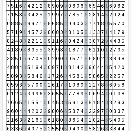
7
5
1
6
7
4
2
1
2
3
8
9
0
9
9
0
6
0
6
6
6
5
4
6
1
6
9
6
2
8
7
1
5
8
4
3
4
2
5
7
1
9
9
7
7
7
8
5
1
6
2
8
1
4
5
2
0
2
4
6
0
8
8
5
4
8
9
7
1
8
8
5
8
5
4
9
4
0
3
3
7
7
1
8
9
5
5
7
0
7
5
7
1
9
1
4
5
7
2
9
8
0
8
3
2
8
1
0
5
5
1
3
3
7
1
4
1
7
9
7
8
2
4
8
3
2
2
1
1
2
9
1
1
6
7
0
4
2
4
6
3
0
7
2
9
4
4
3
5
8
4
1
8
9
8
8
3
5
5
1
3
9
9
8
8
1
8
7
7
5
6
1
1
0
1
2
7
3
5
8
3
8
5
1
6
6
7
0
5
5
0
2
0
0
0
9
5
7
1
8
6
8
0
2
2
8
8
9
8
8
4
8
8
4
3
5
1
8
4
3
6
9
7
1
8
8
1
4
2
6
9
6
4
4
8
5
4
2
0
2
5
8
9
3
3
5
8
4
0
4
1
7
2
6
8
4
5
8
1
9
5
8
6
5
2
2
2
5
7
3
0
5
9
3
3
5
7
0
0
0
2
6
1
7
8
1
0
8
9
8
1
2
7
8
6
6
9
5
8
4
0
1
2
4
6
3
9
9
6
6
3
6
5
5
1
7
7
8
9
8
0
6
9
4
4
0
1
3
8
2
7
6
6
5
2
1
5
5
1
6
6
4
5
3
8
5
8
1
3
4
5
1
8
4
3
8
2
8
3
2
9
6
0
4
4
4
2
0
2
2
9
8
0
6
6
5
8
7
4
2
2
2
9
7
7
0
8
3
7
1
2
1
6
3
9
2
1
6
5
2
6
1
8
0
8
8
6
5
4
9
1
0
2
4
6
5
4
0
5
5
6
3
3
6
9
4
9
7
5
3
2
5
5
9
5
9
4
9
0
9
5
8
2
6
8
3
8
4
4
8