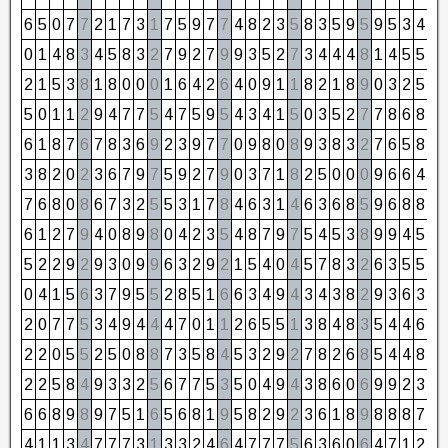
6
5
0
7
7
2
1
7
3
1
7
5
9
7
7
4
8
2
3
5
8
3
5
9
5
9
5
3
4
7
0
1
4
8
3
4
5
8
3
2
7
9
2
7
9
9
3
5
2
7
3
4
4
4
8
1
4
5
5
1
2
1
5
3
8
1
8
0
0
0
1
6
4
2
6
4
0
9
1
1
8
2
1
8
9
0
3
2
5
7
5
0
1
1
2
9
4
7
7
5
4
7
5
9
5
4
3
4
1
5
0
3
5
2
7
7
8
6
8
5
6
1
8
7
6
7
8
3
6
9
2
3
9
7
7
0
9
8
0
8
9
3
8
3
2
7
6
5
8
4
3
8
2
0
2
3
6
7
9
7
5
9
2
7
9
0
3
7
1
8
2
5
0
0
0
9
6
6
4
1
7
6
8
0
8
6
7
3
2
5
5
3
1
7
8
4
6
3
1
4
6
3
6
8
5
9
6
8
8
7
6
1
2
7
9
4
0
8
9
8
0
4
2
3
5
4
8
7
9
7
5
4
5
3
8
9
9
4
5
9
5
2
2
9
2
9
3
0
9
9
6
3
2
9
2
1
5
4
0
4
5
7
8
3
2
6
3
5
5
1
0
4
1
5
6
3
7
9
5
5
2
8
5
1
6
6
3
4
9
4
3
4
3
8
2
9
3
6
3
9
2
0
7
7
5
3
4
9
4
4
4
7
0
1
1
2
6
5
5
1
3
8
4
8
3
5
4
4
6
1
2
2
0
5
5
2
5
0
8
8
7
3
5
8
4
5
3
2
9
2
7
8
2
6
8
5
4
4
8
3
2
2
5
8
4
9
3
3
2
5
6
7
7
5
3
5
0
4
9
4
3
8
6
0
6
9
9
2
3
5
6
6
8
9
8
9
7
5
1
6
5
6
8
1
9
5
8
2
9
2
3
6
1
8
9
8
8
8
7
6
4
1
1
3
4
7
7
7
3
1
3
3
2
4
6
4
7
7
7
5
6
3
6
0
6
4
7
1
2
3