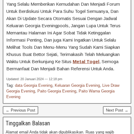
Yang Selalu Memberikan Kemudahan Dan Menjadi Forum
Untuk Berdiskusi Untuk Para Suhu Togel Semuanya, Dan
Akan Di Update Secara Otomatis Sesuai Dengan Jadwal
Keluaran Georgia Eveningpools, Jangan Lupa Untuk Terus
Memantau Halaman Ini Agar Sobat Tidak Ketinggalan
Informasi Penting, Dan juga Kami Ingatkan Untuk Selalu
Melihat Tools Dan Menu-Menu Yang Sudah Kami Siapkan
Khusus Buat Bettor Sejati, Terimakasih Telah Meluangkan
Waktu Untuk Berkunjung Ke Situs
Metal Togel
, Semoga
Bermanfaat Dan Menjadi Bahan Referensi Untuk Anda.
Updated: 20 Januari 2024 — 12:18 pm
Tag:
data Georgia Evening
,
Keluaran Georgia Evening
,
Live Draw
Georgia Evening
,
Paito Georgia Evening
,
Paito Warna Georgia
Evening
← Previous Post
Next Post →
Tinggalkan Balasan
Alamat email Anda tidak akan dipublikasikan.
Ruas yang wajib