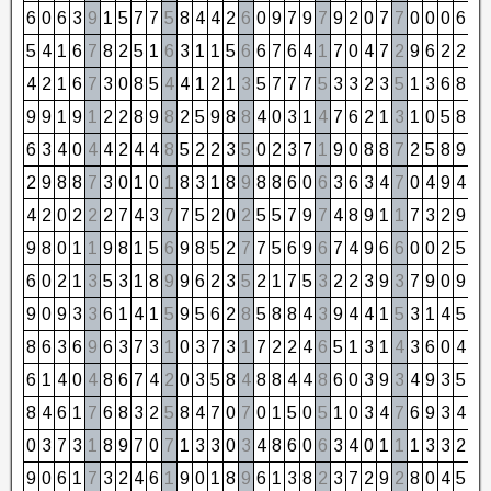
6
0
6
3
9
1
5
7
7
5
8
4
4
2
6
0
9
7
9
7
9
2
0
7
7
0
0
0
6
6
5
4
1
6
7
8
2
5
1
6
3
1
1
5
6
6
7
6
4
1
7
0
4
7
2
9
6
2
2
4
4
2
1
6
7
3
0
8
5
4
4
1
2
1
3
5
7
7
7
5
3
3
2
3
5
1
3
6
8
5
9
9
1
9
1
2
2
8
9
8
2
5
9
8
8
4
0
3
1
4
7
6
2
1
3
1
0
5
8
4
6
3
4
0
4
4
2
4
4
8
5
2
2
3
5
0
2
3
7
1
9
0
8
8
7
2
5
8
9
8
2
9
8
8
7
3
0
1
0
1
8
3
1
8
9
8
8
6
0
6
3
6
3
4
7
0
4
9
4
4
4
2
0
2
2
2
7
4
3
7
7
5
2
0
2
5
5
7
9
7
4
8
9
1
1
7
3
2
9
2
9
8
0
1
1
9
8
1
5
6
9
8
5
2
7
7
5
6
9
6
7
4
9
6
6
0
0
2
5
7
6
0
2
1
3
5
3
1
8
9
9
6
2
3
5
2
1
7
5
3
2
2
3
9
3
7
9
0
9
9
9
0
9
3
3
6
1
4
1
5
9
5
6
2
8
5
8
8
4
3
9
4
4
1
5
3
1
4
5
9
8
6
3
6
9
6
3
7
3
1
0
3
7
3
1
7
2
2
4
6
5
1
3
1
4
3
6
0
4
4
6
1
4
0
4
8
6
7
4
2
0
3
5
8
4
8
8
4
4
8
6
0
3
9
3
4
9
3
5
8
8
4
6
1
7
6
8
3
2
5
8
4
7
0
7
0
1
5
0
5
1
0
3
4
7
6
9
3
4
7
0
3
7
3
1
8
9
7
0
7
1
3
3
0
3
4
8
6
0
6
3
4
0
1
1
1
3
3
2
5
9
0
6
1
7
3
2
4
6
1
9
0
1
8
9
6
1
3
8
2
3
7
2
9
2
8
0
4
5
9