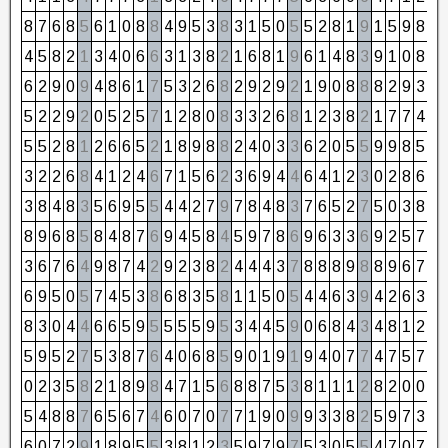
8
7
6
8
5
6
1
0
8
8
4
9
5
3
8
3
1
5
0
5
5
2
8
1
9
1
5
9
8
8
4
5
8
2
1
3
4
0
6
6
3
1
3
8
2
1
6
8
1
9
6
1
4
8
3
9
1
0
8
8
6
2
9
0
9
4
8
6
1
7
5
3
2
6
8
2
9
2
9
2
1
9
0
8
8
8
2
9
3
3
5
2
2
9
2
0
5
2
5
7
1
2
8
0
8
3
3
2
6
8
1
2
3
8
2
1
7
7
4
2
5
5
2
8
1
2
6
6
5
2
1
8
9
8
8
2
4
0
3
3
6
2
0
5
5
9
9
8
5
4
3
2
2
6
8
4
1
2
4
6
7
1
5
6
2
3
6
9
4
4
6
4
1
2
3
0
2
8
6
5
3
8
4
8
3
5
6
9
5
5
4
4
2
7
9
7
8
4
8
3
7
6
5
2
7
5
0
3
8
2
8
9
6
8
5
8
4
8
7
6
9
4
5
8
4
5
9
7
8
6
9
6
3
3
6
9
2
5
7
3
3
6
7
6
4
9
8
7
4
2
9
2
3
8
2
4
4
4
3
7
8
8
8
9
8
8
9
6
7
4
6
9
5
0
5
7
4
5
3
8
6
8
3
5
8
1
1
5
0
5
4
4
6
3
9
4
2
6
3
9
8
3
0
4
4
6
6
5
9
5
5
5
5
9
5
3
4
4
5
9
0
6
8
4
3
4
8
1
2
3
5
9
5
2
7
5
3
8
7
6
4
0
6
8
5
9
0
1
9
1
9
4
0
7
7
4
7
5
7
3
0
2
3
5
8
2
1
8
9
8
4
7
1
5
6
8
8
7
5
3
8
1
1
1
2
8
2
0
0
0
5
4
8
8
7
6
5
6
7
4
6
0
7
0
7
7
1
9
0
9
9
3
3
8
2
5
9
7
3
1
6
0
7
2
9
1
8
9
5
5
3
8
1
2
3
5
9
7
9
7
5
3
0
5
5
4
7
0
7
7