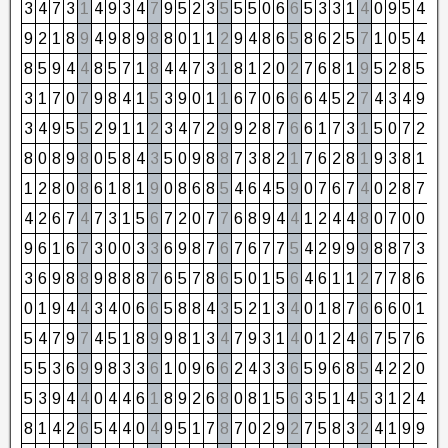
3
4
7
3
1
4
9
3
4
7
9
5
2
3
5
5
5
0
6
6
5
3
3
1
4
0
9
5
4
9
9
2
1
8
9
4
9
8
9
8
8
0
1
1
2
9
4
8
6
5
8
6
2
5
7
1
0
5
4
9
8
5
9
4
4
8
5
7
1
8
4
4
7
3
1
8
1
2
0
2
7
6
8
1
9
5
2
8
5
4
3
1
7
0
7
9
8
4
1
5
3
9
0
1
1
6
7
0
6
6
6
4
5
2
7
4
3
4
9
4
3
4
9
5
5
2
9
1
1
2
3
4
7
2
9
9
2
8
7
6
6
1
7
3
1
5
0
7
2
9
8
0
8
9
8
0
5
8
4
3
5
0
9
8
8
7
3
8
2
1
7
6
2
8
1
9
3
8
1
9
1
2
8
0
8
6
1
8
1
9
0
8
6
8
5
4
6
4
5
9
0
7
6
7
4
0
2
8
7
6
4
2
6
7
4
7
3
1
5
6
7
2
0
7
7
6
8
9
4
4
1
2
4
4
8
0
7
0
0
0
9
6
1
6
7
3
0
0
3
3
6
9
8
7
6
7
6
7
7
5
4
2
9
9
9
8
8
7
3
1
3
6
9
8
8
9
8
8
8
7
6
5
7
8
6
5
0
1
5
6
4
6
1
1
2
7
7
8
6
5
0
1
9
4
4
3
4
0
6
6
5
8
8
4
3
5
2
1
3
4
0
1
8
7
6
6
6
0
1
1
5
4
7
9
7
4
5
1
8
9
9
8
1
3
4
7
9
3
1
4
0
1
2
4
6
7
5
7
6
4
5
5
3
6
9
9
8
3
3
6
1
0
9
6
6
2
4
3
3
6
5
9
6
8
5
4
2
2
0
2
5
3
9
4
4
0
4
4
6
1
8
9
2
6
8
0
8
1
5
6
3
5
1
4
5
3
1
2
4
6
8
1
4
2
6
5
4
4
0
4
9
5
1
7
8
7
0
2
9
2
7
5
8
3
2
4
1
9
9
9