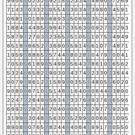
9
9
0
5
5
0
2
3
2
5
9
2
1
5
6
2
3
3
4
7
4
8
9
0
9
7
2
6
9
6
7
1
4
3
7
0
3
3
2
5
0
5
5
4
9
3
0
3
4
7
3
9
8
0
8
4
5
9
1
1
0
6
8
1
9
0
1
8
9
8
6
8
9
3
3
5
0
6
9
6
3
5
2
4
6
5
2
9
3
3
1
8
8
4
3
4
4
9
5
5
9
9
4
7
2
3
5
6
3
9
0
9
2
7
9
2
2
9
3
3
5
8
7
9
7
2
7
0
3
3
2
3
6
5
2
5
1
0
5
5
1
0
7
5
3
4
9
4
9
4
6
5
1
8
9
8
6
5
2
7
3
6
9
0
9
5
9
1
4
5
6
1
0
7
7
4
8
7
1
8
1
9
5
9
5
8
8
6
5
2
5
7
4
4
8
8
0
2
8
1
0
4
7
9
7
0
0
4
1
5
7
0
5
0
5
6
1
8
9
8
5
4
9
9
9
5
6
4
3
7
8
6
1
0
1
6
5
6
2
8
5
3
2
4
6
6
5
8
2
1
9
0
3
0
3
4
3
7
4
2
2
3
3
0
3
3
6
4
4
8
0
0
7
9
7
8
6
1
2
3
1
5
8
9
8
0
3
5
5
1
4
8
0
5
5
6
0
2
0
2
9
0
8
0
8
6
7
1
0
1
5
1
4
8
3
1
6
4
0
4
0
8
4
4
8
3
8
9
0
9
2
2
4
7
2
2
8
4
9
4
5
6
3
4
7
3
3
7
6
4
9
3
7
6
4
6
5
9
6
6
6
9
9
2
2
2
8
2
4
6
2
0
4
0
4
0
6
1
2
3
2
9
7
7
5
9
2
3
6
9
3
1
9
9
9
3
0
4
8
3
5
6
3
0
3
5
2
9
9
9
0
0
6
6
3
1
0
9
5
5
8
9
0
8
8
0
7
6
5
2
8
2
4
4
8
4
0
6
4
1
9
9
1
7
8
0
5
5
0
5