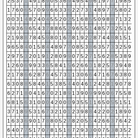
2
5
3
7
1
4
9
1
8
9
0
5
3
6
9
4
9
5
4
9
6
1
9
7
7
1
9
8
5
4
1
7
6
0
6
5
7
0
9
9
6
6
3
3
6
2
2
7
3
1
4
8
9
7
7
5
8
0
2
2
0
0
3
1
4
8
2
4
0
4
5
5
2
0
2
5
1
6
8
5
5
0
9
8
8
7
1
3
2
5
0
9
3
6
9
6
5
4
3
7
8
8
6
5
2
9
6
5
5
1
4
8
5
7
3
2
5
1
6
7
2
1
9
8
8
7
8
4
5
9
8
0
1
6
7
8
1
9
2
2
8
7
4
4
8
8
1
5
1
6
9
6
5
8
4
0
1
5
8
4
4
8
9
7
7
0
8
5
3
8
6
3
5
7
3
3
2
5
9
5
2
9
7
5
3
2
0
1
9
1
2
8
0
9
9
0
7
5
2
7
1
5
6
2
8
5
3
8
9
8
1
2
6
0
6
9
9
3
3
6
5
8
4
1
5
6
2
6
6
3
1
8
2
5
7
3
9
4
8
3
2
1
7
8
6
6
2
8
7
6
4
5
7
3
1
1
3
0
6
6
4
7
1
6
7
6
3
8
0
8
6
3
0
8
8
5
8
4
6
1
5
3
8
5
4
4
0
4
6
1
2
4
2
8
1
9
0
7
8
6
6
2
7
1
8
0
4
1
6
7
0
2
1
8
9
1
3
9
0
9
9
9
6
0
6
7
5
5
8
4
6
8
1
5
6
3
1
0
0
0
4
2
0
0
0
9
3
5
5
1
1
6
5
0
5
5
1
5
1
6
3
7
1
8
9
5
3
1
6
7
3
2
1
0
1
2
3
9
8
8
4
2
2
0
2
1
8
9
0
9
1
6
3
3
6
9
0
1
7
8
8
0
5
2
7
8
2
0
5
5
4
2
6
6
3
7
6
4
2
6
6
4
0
7
7
5
1
7
0
7
8
1
5
1
6
7
2
9
3
3
0
0
7
5
3
8
3
5
2
7