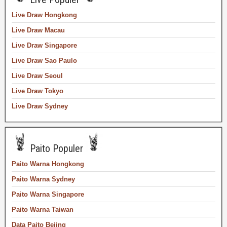
Live Draw Hongkong
Live Draw Macau
Live Draw Singapore
Live Draw Sao Paulo
Live Draw Seoul
Live Draw Tokyo
Live Draw Sydney
Paito Populer
Paito Warna Hongkong
Paito Warna Sydney
Paito Warna Singapore
Paito Warna Taiwan
Data Paito Bejing