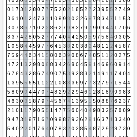
4
0
2
6
8
3
5
4
0
4
7
1
8
5
4
3
6
5
1
6
6
4
1
0
1
7
5
0
8
8
0
1
7
3
1
2
8
0
7
7
7
5
2
0
2
1
8
5
2
7
2
3
9
5
5
2
7
4
9
4
3
6
1
0
1
2
4
7
3
1
1
0
8
9
8
0
3
2
6
8
7
8
3
4
7
1
1
5
3
8
3
0
7
8
6
7
1
0
2
2
8
6
2
7
9
8
3
7
9
7
9
0
9
4
4
1
7
0
6
6
8
3
7
4
2
8
0
5
2
7
7
7
4
0
4
4
2
5
0
5
9
7
5
8
4
0
3
0
5
5
1
0
5
8
4
4
5
9
7
7
6
4
5
3
8
2
0
3
8
2
4
8
1
1
2
4
5
8
7
6
7
5
9
4
4
6
3
4
1
5
8
0
6
3
9
0
8
6
7
4
8
5
1
1
2
0
2
7
5
3
4
7
2
1
3
2
9
8
0
8
8
3
4
2
6
8
0
4
5
9
1
4
6
9
6
0
9
1
4
5
6
7
8
4
3
2
8
6
7
4
9
0
7
5
3
9
2
8
3
2
1
4
9
1
1
7
4
0
4
4
1
3
9
5
5
6
5
1
1
2
2
1
0
8
8
3
6
9
7
7
3
2
7
9
7
1
5
4
4
8
5
8
0
9
9
4
4
7
0
7
4
8
2
9
2
2
9
4
6
1
2
8
1
8
9
9
9
8
3
2
4
6
3
0
3
5
8
7
9
7
4
5
6
7
4
1
3
9
5
5
5
0
8
8
7
6
2
3
7
1
2
1
0
1
1
7
9
0
5
5
1
4
7
7
5
6
0
4
0
4
9
8
3
2
5
7
8
0
9
9
9
4
7
3
1
8
7
1
6
7
0
9
8
8
7
9
3
6
2
8
1
6
3
7
1
3
3
4
0
4
5
4
0
2
2
0
1
7
6
4
0
7
8
3
2
0
2
8
5
4
8
7
2
9
2
8
7
3
0
3