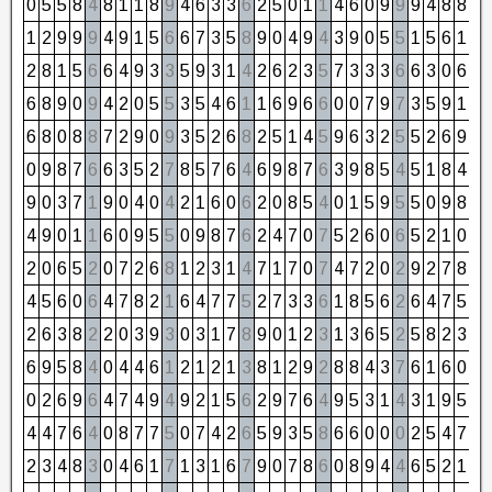
0
5
5
8
4
8
1
1
8
9
4
6
3
3
6
2
5
0
1
1
4
6
0
9
9
9
4
8
8
7
1
2
9
9
9
4
9
1
5
6
6
7
3
5
8
9
0
4
9
4
3
9
0
5
5
1
5
6
1
7
2
8
1
5
6
6
4
9
3
3
5
9
3
1
4
2
6
2
3
5
7
3
3
3
6
6
3
0
6
6
6
8
9
0
9
4
2
0
5
5
3
5
4
6
1
1
6
9
6
6
0
0
7
9
7
3
5
9
1
1
6
8
0
8
8
7
2
9
0
9
3
5
2
6
8
2
5
1
4
5
9
6
3
2
5
5
2
6
9
6
0
9
8
7
6
6
3
5
2
7
8
5
7
6
4
6
9
8
7
6
3
9
8
5
4
5
1
8
4
3
9
0
3
7
1
9
0
4
0
4
2
1
6
0
6
2
0
8
5
4
0
1
5
9
5
5
0
9
8
8
4
9
0
1
1
6
0
9
5
5
0
9
8
7
6
2
4
7
0
7
5
2
6
0
6
5
2
1
0
1
2
0
6
5
2
0
7
2
6
8
1
2
3
1
4
7
1
7
0
7
4
7
2
0
2
9
2
7
8
6
4
5
6
0
6
4
7
8
2
1
6
4
7
7
5
2
7
3
3
6
1
8
5
6
2
6
4
7
5
3
2
6
3
8
2
2
0
3
9
3
0
3
1
7
8
9
0
1
2
3
1
3
6
5
2
5
8
2
3
5
6
9
5
8
4
0
4
4
6
1
2
1
2
1
3
8
1
2
9
2
8
8
4
3
7
6
1
6
0
6
0
2
6
9
6
4
7
4
9
4
9
2
1
5
6
2
9
7
6
4
9
5
3
1
4
3
1
9
5
5
4
4
7
6
4
0
8
7
7
5
0
7
4
2
6
5
9
3
5
8
6
6
0
0
0
2
5
4
7
2
2
3
4
8
3
0
4
6
1
7
1
3
1
6
7
9
0
7
8
6
0
8
9
4
4
6
5
2
1
3