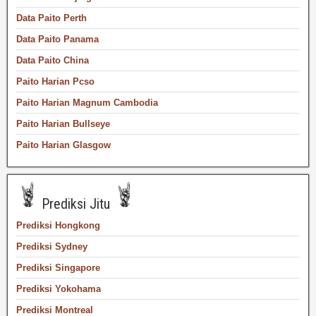
Data Paito Perth
Data Paito Panama
Data Paito China
Paito Harian Pcso
Paito Harian Magnum Cambodia
Paito Harian Bullseye
Paito Harian Glasgow
Prediksi Jitu
Prediksi Hongkong
Prediksi Sydney
Prediksi Singapore
Prediksi Yokohama
Prediksi Montreal