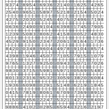
9
3
7
4
2
8
9
5
4
9
6
9
3
6
9
2
1
4
0
4
1
6
2
5
7
4
2
6
5
2
2
5
4
0
4
9
6
5
1
6
5
8
9
7
7
5
2
1
8
9
2
1
5
4
9
5
0
2
4
6
4
2
7
5
3
2
0
3
0
3
5
2
4
5
9
4
0
7
5
3
2
4
9
6
6
7
1
9
8
8
0
6
3
6
9
2
4
9
0
9
9
1
0
4
4
6
3
9
8
8
1
7
4
5
9
7
9
0
5
5
1
2
3
9
3
5
0
8
3
2
8
0
6
2
8
4
1
5
8
4
0
0
5
2
7
4
8
3
0
3
4
5
2
9
2
9
1
5
0
5
2
3
4
7
2
2
0
6
1
7
8
1
6
4
1
1
7
3
6
9
8
4
2
0
2
0
3
4
8
3
9
6
0
4
4
4
9
7
8
6
9
1
0
4
4
8
5
7
4
2
4
3
9
8
8
1
9
4
6
1
4
5
0
7
7
7
1
0
5
5
7
9
1
5
6
1
0
7
9
7
9
7
6
5
2
1
3
2
7
9
9
2
5
0
5
0
9
4
3
7
5
0
7
1
8
7
0
2
6
8
9
8
3
0
3
3
7
1
5
6
5
9
8
1
9
5
9
7
1
8
0
5
6
9
6
5
4
8
2
1
8
0
1
3
4
2
3
1
6
7
9
5
3
2
5
3
0
5
9
5
3
8
2
0
2
6
0
8
4
3
1
9
3
6
9
6
0
9
8
8
0
2
9
1
1
5
1
4
8
3
6
2
1
9
1
1
8
4
5
9
0
4
1
5
6
7
8
1
9
1
8
0
6
1
7
6
7
0
9
9
7
3
6
9
6
8
9
1
0
1
6
1
5
0
5
8
4
5
6
2
2
2
4
7
2
5
3
2
1
3
4
2
7
6
4
8
4
0
9
9
9
8
8
6
5
4
1
0
2
2
0
2
8
5
4
6
5
9
4
4
3
2
1
6
7
2
1
9
7
7