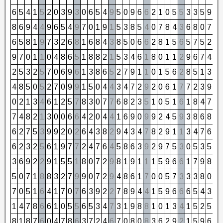
6
5
4
1
5
2
0
3
9
3
0
6
5
4
9
5
0
9
6
6
2
1
0
5
5
3
3
5
9
5
8
6
9
4
4
9
6
5
4
9
7
0
1
9
1
5
3
8
5
4
0
7
8
4
3
6
8
0
7
7
6
5
8
1
9
7
3
2
6
8
1
6
8
4
3
8
5
0
6
6
2
8
1
5
6
5
7
5
2
7
9
7
0
1
1
0
4
8
6
5
1
8
8
2
1
5
3
4
6
1
8
0
1
1
2
9
6
7
4
2
2
5
3
2
5
7
0
6
9
6
1
3
8
6
5
2
7
9
1
1
0
1
5
6
2
8
5
1
3
4
4
8
5
0
5
2
7
0
9
9
1
5
0
4
4
3
4
7
2
9
2
0
6
1
7
7
2
3
9
3
0
2
1
3
4
6
1
2
5
7
8
3
0
7
7
6
8
2
3
5
1
0
5
1
6
1
8
4
7
2
7
4
8
2
1
3
0
0
6
6
4
2
0
4
4
1
6
9
0
9
9
2
4
5
9
3
8
6
8
5
6
2
7
5
3
9
9
2
0
2
6
4
3
8
2
9
4
3
4
7
8
2
9
1
1
3
4
7
6
4
6
2
3
2
5
6
1
9
7
7
2
4
7
6
4
5
8
6
3
9
2
9
7
5
3
0
5
3
5
8
3
6
9
2
2
9
1
5
5
1
8
0
7
2
9
8
1
9
1
1
1
5
9
6
6
1
7
9
8
8
5
0
7
1
8
8
3
2
7
9
9
0
7
2
9
4
8
6
1
7
0
0
5
7
3
3
3
8
0
8
7
0
5
1
6
4
1
7
0
7
6
3
9
2
2
7
8
9
4
4
1
5
9
6
6
6
5
4
3
7
1
4
7
8
6
6
1
0
5
5
6
5
3
4
7
3
1
9
8
8
1
0
1
3
4
1
5
2
5
7
8
1
8
7
6
0
4
7
8
6
3
7
2
4
6
7
0
8
0
8
3
6
2
9
2
1
5
9
6
6