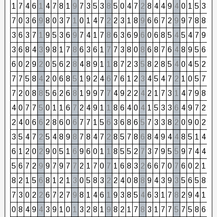
1
7
4
6
1
4
7
8
1
9
7
3
5
3
8
5
0
4
7
2
8
4
4
9
4
0
1
5
3
8
7
0
3
6
9
8
0
3
7
1
0
1
4
7
2
2
3
1
8
9
6
6
7
2
9
9
7
8
8
7
3
6
3
7
1
9
5
3
6
9
7
4
1
7
8
6
3
6
9
6
0
6
8
5
4
5
4
7
9
7
3
6
8
4
3
9
8
1
7
8
6
3
6
1
7
7
3
8
0
8
6
8
7
6
4
8
9
5
6
2
6
0
2
9
2
0
5
6
2
8
4
8
9
1
1
8
7
2
3
5
8
2
8
5
4
0
4
5
2
7
7
7
5
8
4
2
0
6
8
5
1
9
2
4
6
7
6
1
2
3
4
5
4
7
2
1
0
5
7
3
7
2
0
8
8
5
6
2
6
8
1
9
9
7
7
4
9
2
2
4
2
1
7
3
1
4
7
9
8
8
4
0
7
7
5
0
1
1
6
7
2
4
9
1
1
8
6
4
0
4
1
5
3
3
6
4
9
7
2
9
2
4
0
6
6
2
8
6
0
6
7
7
1
5
6
3
6
8
6
5
7
3
3
8
2
0
9
0
2
2
3
5
4
7
2
5
4
8
9
8
7
8
4
7
2
8
5
7
8
6
8
4
9
4
4
8
5
1
4
5
6
1
2
0
2
9
0
5
1
6
9
6
0
1
1
8
5
5
2
7
3
7
9
5
5
9
7
4
4
8
5
6
7
2
9
9
7
9
7
7
2
1
7
0
7
1
6
8
3
2
6
6
7
0
7
6
0
2
1
3
8
2
1
5
6
8
1
2
1
3
0
5
8
3
2
2
4
0
8
8
9
4
3
9
3
5
6
5
8
4
7
3
0
2
2
6
7
2
7
9
8
1
4
6
1
9
3
8
5
4
6
3
1
7
8
2
9
4
1
5
0
8
4
9
4
3
9
1
0
1
3
2
8
1
9
8
2
1
7
8
3
1
7
7
5
7
5
8
6
5