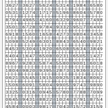
3
6
2
7
9
3
6
2
7
9
5
6
2
4
6
5
3
1
4
5
1
9
8
4
3
6
5
8
0
8
0
5
3
1
4
1
2
7
4
2
1
7
1
7
8
5
1
9
6
6
8
6
0
4
4
5
7
8
0
8
8
7
9
4
4
4
9
6
5
2
4
1
6
0
6
6
3
2
9
2
9
6
0
7
7
7
4
9
8
8
3
5
0
1
1
6
7
2
8
1
9
7
8
4
3
9
3
3
2
5
9
5
1
7
8
6
4
9
8
8
6
9
1
8
9
1
5
6
0
6
1
6
5
8
4
4
2
7
3
1
9
8
0
4
4
3
4
5
8
4
5
0
9
8
8
5
2
4
9
4
6
3
0
1
1
8
8
4
3
7
6
5
4
0
4
9
8
2
1
3
8
4
5
3
8
5
3
0
4
4
1
9
2
0
2
6
5
0
8
8
5
6
3
4
7
3
8
4
9
4
6
4
0
4
4
1
6
4
7
2
6
5
0
8
8
0
2
3
1
4
6
5
0
5
5
1
4
2
7
9
8
9
6
7
4
9
2
8
3
2
5
8
7
4
2
5
5
8
0
8
9
0
0
1
1
6
0
1
8
9
1
8
0
4
4
9
8
2
0
2
9
3
9
5
5
2
8
7
3
1
1
9
3
6
9
3
2
5
3
8
0
6
2
1
3
5
5
4
5
9
1
9
1
5
6
0
9
2
5
7
1
8
3
4
7
8
0
6
2
8
1
5
0
6
6
6
0
9
1
1
5
8
0
4
4
9
9
0
5
5
9
7
4
3
7
9
8
9
0
9
3
3
2
5
7
0
3
1
6
7
0
9
4
5
9
5
7
8
0
8
7
7
8
8
7
7
0
9
9
9
0
6
4
5
9
9
4
3
1
4
8
8
2
2
4
1
0
2
4
6
3
7
9
1
1
8
7
5
4
9
4
5
8
4
3
0
0
0
3
3
9
8
1
7
8
7
0
4
3
7
1
5
7
2
9
3
1
5
9
5