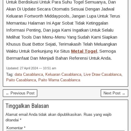
Untuk Berdiskusi Untuk Para Suhu Togel Semuanya, Dan
Akan Di Update Secara Otomatis Sesuai Dengan Jadwal
Keluaran Fortworth Middaypools, Jangan Lupa Untuk Terus
Memantau Halaman Ini Agar Sobat Tidak Ketinggalan
Informasi Penting, Dan juga Kami Ingatkan Untuk Selalu
Melihat Tools Dan Menu-Menu Yang Sudah Kami Siapkan
Khusus Buat Bettor Sejati, Terimakasih Telah Meluangkan
Waktu Untuk Berkunjung Ke Situs
Metal Togel
, Semoga
Bermanfaat Dan Menjadi Bahan Referensi Untuk Anda.
Updated: 27 April 2024 — 10:51 am
Tag:
data Casablanca
,
Keluaran Casablanca
,
Live Draw Casablanca
,
Paito Casablanca
,
Paito Warna Casablanca
← Previous Post
Next Post →
Tinggalkan Balasan
Alamat email Anda tidak akan dipublikasikan.
Ruas yang wajib
ditandai
*
Komentar
*