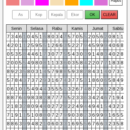
Hapus
Senin
Selasa
Rabu
Kamis
Jumat
Sabtu
7
3
4
6
1
0
4
5
1
6
8
0
3
4
7
5
7
0
5
5
2
0
5
6
2
0
8
1
1
2
4
2
0
1
1
2
5
9
5
5
1
2
6
6
3
5
2
2
7
9
4
5
9
9
9
4
0
6
8
5
0
5
3
5
8
4
4
6
1
7
3
0
7
7
5
5
4
3
0
3
9
1
4
8
3
4
0
2
8
1
2
0
0
5
5
4
9
8
0
8
1
1
3
3
6
0
3
5
8
4
2
2
0
7
7
1
8
3
8
2
8
9
2
3
5
8
0
3
1
4
5
7
9
8
8
5
9
3
8
2
8
4
3
1
4
0
7
3
1
4
5
7
8
4
3
7
3
7
2
9
3
1
6
7
4
3
7
7
5
3
1
8
6
0
6
5
8
4
9
4
0
6
1
0
1
5
4
9
4
4
3
5
5
5
1
3
2
6
7
4
8
7
2
8
1
2
8
2
9
2
8
8
7
6
4
9
8
3
8
2
8
7
7
7
5
5
2
3
3
6
3
4
2
4
6
7
1
9
4
4
2
1
8
3
2
8
0
9
4
4
0
2
7
2
9
2
2
4
9
4
4
9
4
1
5
4
3
2
3
5
7
1
9
1
1
5
1
0
8
8
0
7
2
7
9
9
0
3
8
2
3
6
9
9
9
1
6
5
5
1
8
8
6
3
9
9
4
8
2
1
0
6
0
3
3
1
6
9
5
5
6
7
6
6
3
2
3
5
8
4