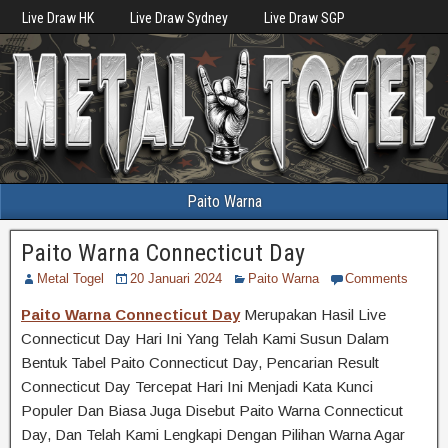
Live Draw HK
Live Draw Sydney
Live Draw SGP
Paito Warna
Paito Warna Connecticut Day
Metal Togel
20 Januari 2024
Paito Warna
Comments
Paito Warna Connecticut Day
Merupakan Hasil Live
Connecticut Day Hari Ini Yang Telah Kami Susun Dalam
Bentuk Tabel Paito Connecticut Day, Pencarian Result
Connecticut Day Tercepat Hari Ini Menjadi Kata Kunci
Populer Dan Biasa Juga Disebut Paito Warna Connecticut
Day, Dan Telah Kami Lengkapi Dengan Pilihan Warna Agar