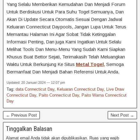
Yang Selalu Memberikan Kemudahan Dan Menjadi Forum
Untuk Berdiskusi Untuk Para Suhu Togel Semuanya, Dan
Akan Di Update Secara Otomatis Sesuai Dengan Jadwal
Keluaran Connecticut Daypools, Jangan Lupa Untuk Terus
Memantau Halaman Ini Agar Sobat Tidak Ketinggalan
Informasi Penting, Dan juga Kami Ingatkan Untuk Selalu
Melihat Tools Dan Menu-Menu Yang Sudah Kami Siapkan
Khusus Buat Bettor Sejati, Terimakasih Telah Meluangkan
Waktu Untuk Berkunjung Ke Situs
Metal Togel
, Semoga
Bermanfaat Dan Menjadi Bahan Referensi Untuk Anda.
Updated: 20 Januari 2024 — 12:07 pm
Tag:
data Connecticut Day
,
Keluaran Connecticut Day
,
Live Draw
Connecticut Day
,
Paito Connecticut Day
,
Paito Warna Connecticut
Day
← Previous Post
Next Post →
Tinggalkan Balasan
Alamat email Anda tidak akan dipublikasikan.
Ruas yang wajib