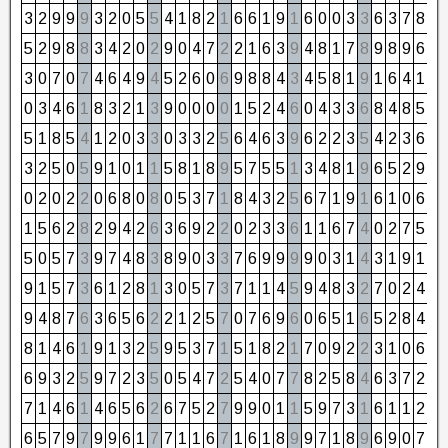
3
2
9
9
9
3
2
0
5
5
4
1
8
2
1
6
6
1
9
1
6
0
0
3
3
6
3
7
8
6
5
2
9
8
8
3
4
2
0
2
9
0
4
7
2
2
1
6
3
9
4
8
1
7
8
9
8
9
6
6
3
0
7
0
7
4
6
4
9
4
5
2
6
0
6
9
8
8
4
3
4
5
8
1
9
1
6
4
1
5
0
3
4
6
1
8
3
2
1
3
9
0
0
0
0
1
5
2
4
6
0
4
3
3
6
8
4
8
5
4
5
1
8
5
4
1
2
0
3
3
0
3
3
2
5
6
4
6
3
9
6
2
2
3
5
4
2
3
6
9
3
2
5
0
5
9
1
0
1
1
5
8
1
8
9
5
7
5
5
1
3
4
8
1
9
6
5
2
9
2
0
2
0
2
2
0
6
8
0
8
0
5
3
7
1
8
4
3
2
5
6
7
1
9
1
6
1
0
6
6
1
5
6
2
8
2
9
4
2
6
3
6
9
2
2
0
2
3
3
6
1
1
6
7
4
0
2
7
5
3
5
0
5
7
3
9
7
4
8
3
8
9
0
3
3
7
6
9
9
9
9
0
3
1
4
3
1
9
1
1
9
1
5
7
3
6
1
2
8
1
3
0
5
7
3
7
1
1
4
5
9
4
8
3
2
7
0
2
4
6
9
4
8
7
6
3
6
5
6
2
2
1
2
5
7
0
7
6
9
6
0
6
5
1
6
5
2
8
4
3
8
1
4
6
1
9
1
3
2
5
9
5
3
7
1
5
1
8
2
1
7
0
9
2
2
3
1
0
6
6
6
9
3
2
5
9
7
2
3
5
0
5
4
7
2
5
4
0
7
7
8
2
5
8
4
6
3
7
2
9
7
1
4
6
1
4
6
5
6
2
6
7
5
2
7
9
9
0
1
1
5
9
7
3
1
6
1
1
2
3
6
5
7
9
7
9
9
6
1
7
7
1
1
6
7
1
6
1
8
9
9
7
1
8
9
6
9
0
7
7