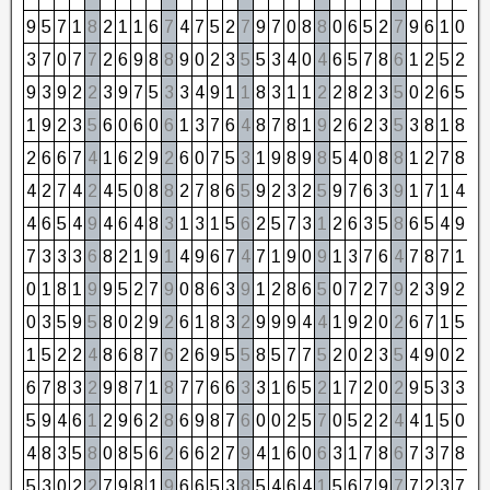
9
5
7
1
8
2
1
1
6
7
4
7
5
2
7
9
7
0
8
8
0
6
5
2
7
9
6
1
0
1
3
7
0
7
7
2
6
9
8
8
9
0
2
3
5
5
3
4
0
4
6
5
7
8
6
1
2
5
2
7
9
3
9
2
2
3
9
7
5
3
3
4
9
1
1
8
3
1
1
2
2
8
2
3
5
0
2
6
5
2
1
9
2
3
5
6
0
6
0
6
1
3
7
6
4
8
7
8
1
9
2
6
2
3
5
3
8
1
8
9
2
6
6
7
4
1
6
2
9
2
6
0
7
5
3
1
9
8
9
8
5
4
0
8
8
1
2
7
8
6
4
2
7
4
2
4
5
0
8
8
2
7
8
6
5
9
2
3
2
5
9
7
6
3
9
1
7
1
4
5
4
6
5
4
9
4
6
4
8
3
1
3
1
5
6
2
5
7
3
1
2
6
3
5
8
6
5
4
9
4
7
3
3
3
6
8
2
1
9
1
4
9
6
7
4
7
1
9
0
9
1
3
7
6
4
7
8
7
1
8
0
1
8
1
9
9
5
2
7
9
0
8
6
3
9
1
2
8
6
5
0
7
2
7
9
2
3
9
2
2
0
3
5
9
5
8
0
2
9
2
6
1
8
3
2
9
9
9
4
4
1
9
2
0
2
6
7
1
5
6
1
5
2
2
4
8
6
8
7
6
2
6
9
5
5
8
5
7
7
5
2
0
2
3
5
4
9
0
2
2
6
7
8
3
2
9
8
7
1
8
7
7
6
6
3
3
1
6
5
2
1
7
2
0
2
9
5
3
3
6
5
9
4
6
1
2
9
6
2
8
6
9
8
7
6
0
0
2
5
7
0
5
2
2
4
4
1
5
0
5
4
8
3
5
8
0
8
5
6
2
6
6
2
7
9
4
1
6
0
6
3
1
7
8
6
7
3
7
8
6
5
3
0
2
2
7
9
8
1
9
6
6
5
3
8
5
4
6
4
1
5
6
7
9
7
7
2
3
7
1