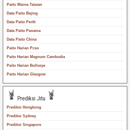
Paito Warna Taiwan
Data Paito Bejing
Data Paito Perth
Data Paito Panama
Data Paito China
Paito Harian Pcso
Paito Harian Magnum Cambodia
Paito Harian Bullseye
Paito Harian Glasgow
Prediksi Jitu
Prediksi Hongkong
Prediksi Sydney
Prediksi Singapore