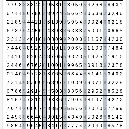
7
7
9
8
8
3
8
4
2
6
9
5
3
1
4
8
0
5
0
5
3
2
6
8
5
8
4
3
1
4
6
7
4
4
8
6
7
5
6
2
8
9
2
4
6
5
6
6
2
8
0
6
3
8
2
3
2
4
6
1
2
1
8
5
4
4
4
2
1
3
6
1
3
9
3
5
9
5
4
9
9
9
2
4
6
6
2
1
8
9
6
7
8
7
6
4
4
5
6
2
4
8
9
3
3
6
3
8
8
7
5
0
9
1
1
0
6
6
5
2
2
3
1
3
4
4
6
1
0
1
0
3
0
9
9
2
8
0
3
3
1
1
6
7
4
4
2
3
0
3
7
4
4
0
4
8
5
2
5
7
5
1
9
1
1
0
0
6
5
2
1
1
9
0
9
7
4
8
4
3
7
4
1
0
1
8
2
0
4
4
8
7
0
5
5
9
3
2
3
5
1
9
2
5
7
1
9
1
0
1
2
4
4
6
1
6
7
6
2
8
1
0
0
1
1
9
9
6
5
2
0
9
1
8
9
2
3
7
8
6
0
1
4
0
4
9
7
2
8
1
3
7
6
5
2
6
8
4
4
8
5
1
4
1
5
3
4
0
2
2
7
3
1
4
5
8
3
0
9
9
6
8
9
7
7
1
0
3
9
3
9
0
7
1
8
3
2
2
8
1
0
7
8
6
5
2
9
1
4
5
4
5
0
3
3
8
3
5
6
2
2
9
5
2
7
8
5
2
8
1
8
1
6
7
4
7
3
1
2
3
9
3
3
6
9
7
9
0
4
4
8
1
9
7
7
4
2
7
2
9
7
0
7
4
2
0
9
6
7
4
3
3
5
9
5
5
5
7
6
4
2
0
2
0
2
7
7
5
9
5
2
4
5
3
8
6
6
4
0
4
3
0
1
5
6
4
3
4
9
4
5
0
2
6
8
8
1
4
2
6
9
8
5
4
9
9
6
4
5
9
3
4
1
7
8
7
7
7
4
2
2
9
3
9
3
8
5
7
8
6