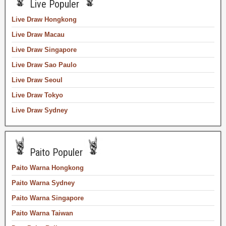
Live Populer
Live Draw Hongkong
Live Draw Macau
Live Draw Singapore
Live Draw Sao Paulo
Live Draw Seoul
Live Draw Tokyo
Live Draw Sydney
Paito Populer
Paito Warna Hongkong
Paito Warna Sydney
Paito Warna Singapore
Paito Warna Taiwan