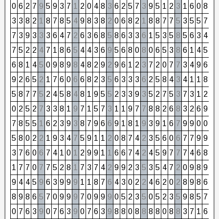
0
6
2
7
9
5
9
3
7
1
2
0
4
8
3
6
2
5
7
3
9
5
1
2
3
1
6
0
8
8
3
3
8
2
1
8
7
8
5
4
9
8
3
8
2
0
6
8
2
1
8
8
7
7
5
3
5
5
7
3
7
3
9
3
3
3
6
4
7
2
6
3
6
8
5
8
6
3
3
6
1
5
3
5
8
5
6
3
4
7
7
5
2
2
4
7
1
8
6
5
4
4
3
6
9
5
6
8
0
8
0
6
5
3
8
6
1
4
5
9
6
8
1
4
5
0
9
8
9
8
4
8
2
9
2
9
6
1
2
3
7
2
0
7
7
3
4
9
6
6
9
2
6
5
2
1
7
6
0
6
6
8
2
3
5
6
3
3
3
6
2
5
8
4
3
4
1
1
8
9
5
8
7
7
5
2
4
5
8
4
8
1
9
5
5
2
3
3
9
3
5
2
7
5
3
7
3
1
2
3
0
2
5
2
7
3
3
8
1
9
7
1
5
7
3
1
1
9
7
7
8
8
2
6
8
3
2
6
9
6
7
8
5
5
1
6
2
3
9
3
8
7
9
6
6
9
1
8
1
9
3
9
1
6
7
9
9
0
0
0
5
8
0
2
2
1
9
3
4
7
5
9
1
1
2
0
8
7
4
2
3
5
6
0
6
7
7
9
9
9
3
7
6
0
6
7
4
1
0
1
2
9
9
1
1
6
6
7
4
2
4
5
9
7
7
7
4
6
8
5
1
7
7
0
7
7
5
2
8
1
7
3
7
4
2
9
9
2
3
5
3
5
4
7
2
0
9
8
9
8
9
4
4
5
9
6
3
9
9
9
1
1
8
7
6
4
3
0
2
2
4
6
2
0
2
8
9
8
6
5
8
9
8
6
5
7
0
9
9
9
7
0
9
9
9
0
5
2
3
5
0
5
2
3
5
9
8
5
7
3
0
7
6
3
9
0
7
6
3
9
0
7
6
3
9
8
8
0
8
8
8
8
0
8
8
3
7
1
6
7