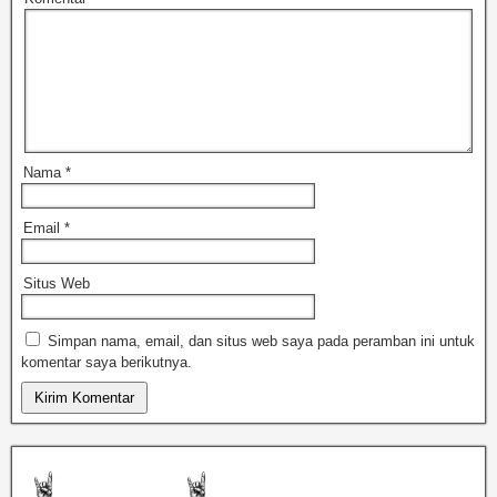
Nama
*
Email
*
Situs Web
Simpan nama, email, dan situs web saya pada peramban ini untuk
komentar saya berikutnya.