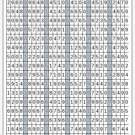
2
6
6
0
6
9
6
4
8
3
4
5
1
0
1
4
1
0
4
4
4
5
1
9
1
2
4
7
0
7
5
9
4
8
3
6
8
8
2
1
4
1
4
3
7
6
6
5
0
5
9
8
0
6
6
4
6
5
0
5
9
0
6
9
6
4
5
8
3
2
4
8
6
8
5
6
7
6
5
2
6
2
3
5
8
1
5
1
6
7
9
6
9
0
9
5
7
3
9
3
0
8
0
1
1
9
0
7
5
3
1
7
3
9
3
6
7
8
9
8
2
5
5
8
4
7
5
2
3
5
0
4
7
2
9
5
6
3
1
4
8
5
1
9
1
7
9
5
6
2
9
4
9
6
6
2
3
2
7
9
0
7
9
3
3
1
2
5
9
5
4
5
2
7
9
4
7
8
5
4
5
0
0
1
1
2
2
0
4
4
6
5
8
5
4
2
5
2
9
2
2
5
2
4
6
5
4
9
5
5
3
4
3
6
9
2
9
8
6
5
1
7
4
3
7
9
7
6
9
6
7
6
2
9
2
9
3
0
2
2
3
6
9
0
9
7
9
5
5
1
7
1
0
1
1
6
1
7
0
7
0
8
1
3
4
2
8
9
4
4
5
9
1
4
5
8
9
6
4
1
1
9
0
6
6
5
5
2
7
9
3
4
4
2
6
9
9
3
8
2
1
3
1
0
1
8
9
3
8
2
8
2
0
3
3
1
0
6
9
6
7
2
5
0
5
5
4
9
0
9
8
2
0
9
9
4
0
9
6
6
4
0
1
9
1
1
9
7
1
8
9
9
5
2
7
9
3
3
0
3
6
8
5
8
4
0
6
6
7
4
0
7
5
6
2
8
3
4
6
1
1
4
7
1
8
5
2
5
5
1
3
4
6
0
6
9
0
1
8
9
6
3
9
6
6
3
6
3
0
3
2
9
2
3
5
9
9
8
7
6
1
6
4
6
1
6
9
0
2
2
1
8
5
4
9
7
4
6
8
5
5
3
9
7
7
6
7
4
4
8