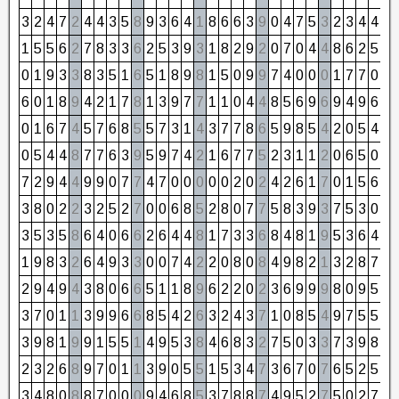
3
2
4
7
2
4
4
3
5
8
9
3
6
4
1
8
6
6
3
9
0
4
7
5
3
2
3
4
4
8
1
5
5
6
2
7
8
3
3
6
2
5
3
9
3
1
8
2
9
2
0
7
0
4
4
8
6
2
5
7
0
1
9
3
3
8
3
5
1
6
5
1
8
9
8
1
5
0
9
9
7
4
0
0
0
1
7
7
0
7
6
0
1
8
9
4
2
1
7
8
1
3
9
7
7
1
1
0
4
4
8
5
6
9
6
9
4
9
6
6
0
1
6
7
4
5
7
6
8
5
5
7
3
1
4
3
7
7
8
6
5
9
8
5
4
2
0
5
4
9
0
5
4
4
8
7
7
6
3
9
5
9
7
4
2
1
6
7
7
5
2
3
1
1
2
0
6
5
0
5
7
2
9
4
4
9
9
0
7
7
4
7
0
0
0
0
0
2
0
2
4
2
6
1
7
0
1
5
6
2
3
8
0
2
2
3
2
5
2
7
0
0
6
8
5
2
8
0
7
7
5
8
3
9
3
7
5
3
0
3
3
5
3
5
8
6
4
0
6
6
2
6
4
4
8
1
7
3
3
6
8
4
8
1
9
5
3
6
4
1
1
9
8
3
2
6
4
9
3
3
0
0
7
4
2
2
0
8
0
8
4
9
8
2
1
3
2
8
7
6
2
9
4
9
4
3
8
0
6
6
5
1
1
8
9
6
2
2
0
2
3
6
9
9
9
8
0
9
5
5
3
7
0
1
1
3
9
9
6
6
8
5
4
2
6
3
2
4
3
7
1
0
8
5
4
9
7
5
5
1
3
9
8
1
9
9
1
5
5
1
4
9
5
3
8
4
6
8
3
2
7
5
0
3
3
7
3
9
8
8
2
3
2
6
8
9
7
0
1
1
3
9
0
5
5
1
5
3
4
7
3
6
7
0
7
6
5
2
5
7
3
4
8
0
8
8
7
0
0
0
9
4
6
8
5
3
7
8
8
7
4
9
5
2
7
5
0
2
7
9