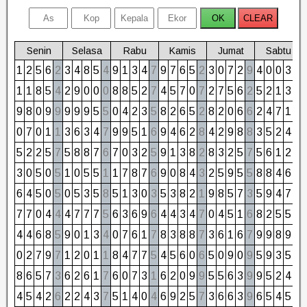
Senin
Selasa
Rabu
Kamis
Jumat
Sabtu
1
2
5
6
2
3
4
8
5
4
9
1
3
4
7
9
7
6
5
2
3
0
7
2
9
4
0
0
3
3
1
1
8
5
4
2
9
0
0
0
8
8
5
2
7
4
5
7
0
7
2
7
5
6
2
5
2
1
3
4
9
8
0
9
9
9
9
9
5
5
0
4
2
3
5
8
2
6
5
2
8
2
0
6
6
2
4
7
1
8
0
7
0
1
1
3
6
3
4
7
9
9
5
1
6
9
4
6
2
8
4
2
9
8
8
3
5
2
4
6
5
2
2
5
7
5
8
8
7
6
7
0
3
2
5
9
1
3
8
2
8
3
2
5
7
5
6
1
2
3
3
0
5
0
5
1
0
5
5
1
1
7
8
7
6
9
0
8
4
3
2
5
9
5
5
8
8
4
6
1
6
4
5
0
5
0
5
3
5
8
5
1
3
0
3
5
3
8
2
1
9
8
5
7
3
5
9
4
7
2
7
7
0
4
4
4
7
7
7
5
6
3
6
9
6
4
4
3
4
7
0
4
5
1
6
8
2
5
5
1
4
4
6
8
5
9
0
1
3
4
0
7
6
1
7
8
3
8
8
7
3
6
1
6
7
9
9
8
9
8
0
2
7
9
7
1
2
0
1
1
8
4
7
7
5
4
5
6
0
6
5
0
9
0
9
5
9
3
5
8
8
6
5
7
3
6
2
6
1
7
6
0
7
3
1
6
2
0
9
9
5
5
6
3
9
9
5
2
4
6
4
5
4
2
6
2
2
4
3
7
5
1
4
0
4
6
9
2
5
7
3
6
6
3
9
6
5
4
5
9