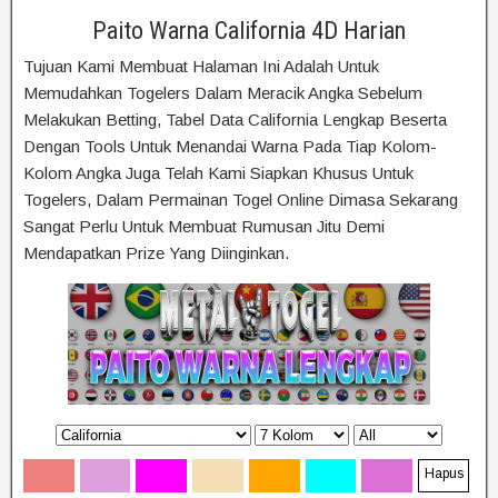
Paito Warna California 4D Harian
Tujuan Kami Membuat Halaman Ini Adalah Untuk
Memudahkan Togelers Dalam Meracik Angka Sebelum
Melakukan Betting, Tabel Data California Lengkap Beserta
Dengan Tools Untuk Menandai Warna Pada Tiap Kolom-
Kolom Angka Juga Telah Kami Siapkan Khusus Untuk
Togelers, Dalam Permainan Togel Online Dimasa Sekarang
Sangat Perlu Untuk Membuat Rumusan Jitu Demi
Mendapatkan Prize Yang Diinginkan.
Hapus