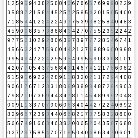
1
2
5
9
5
9
4
3
8
2
5
8
8
4
3
6
7
8
6
5
7
6
9
9
9
8
2
2
9
2
3
5
8
8
7
2
1
5
8
4
4
5
2
5
7
2
5
8
5
4
2
0
1
5
6
5
4
6
0
6
7
1
8
5
4
4
1
2
2
4
2
2
4
3
7
7
5
3
9
3
8
2
5
8
4
0
4
8
3
2
4
5
9
0
9
8
3
5
7
3
8
8
8
4
3
4
2
7
0
7
5
5
2
3
5
2
2
4
2
6
9
7
7
5
3
1
0
2
9
2
8
0
6
3
9
7
8
9
7
7
7
2
8
5
4
6
7
4
1
5
4
5
6
6
3
2
4
7
7
5
9
6
0
4
4
2
1
3
7
1
8
8
9
6
6
0
8
9
8
8
9
9
5
4
9
4
2
2
2
4
2
9
5
9
5
4
9
9
5
5
9
0
3
3
6
8
1
0
1
1
4
2
0
7
7
0
5
4
3
7
5
6
8
4
3
1
4
6
7
4
1
2
1
7
8
6
0
8
2
1
6
1
5
9
5
6
9
2
2
4
2
8
9
1
1
8
3
2
0
2
1
1
7
2
9
4
4
0
8
8
9
0
6
1
7
6
7
1
2
3
3
1
8
0
8
9
3
8
9
8
4
8
7
2
9
4
8
6
3
9
7
9
8
2
1
0
7
3
6
9
4
4
3
4
7
8
1
1
4
5
4
8
9
9
9
2
0
4
8
3
0
0
9
1
1
3
3
7
0
7
9
0
6
0
6
3
4
0
4
4
2
7
2
2
4
0
6
9
2
2
8
2
9
6
6
7
2
3
9
3
4
4
0
6
6
8
2
5
7
3
7
5
8
3
2
8
6
0
0
0
5
6
6
7
4
9
1
6
6
3
4
6
3
8
2
0
0
6
5
2
0
4
3
5
8
7
6
8
8
7
0
3
7
2
9
7
5
8
5
4
7
0
7
1
8
5
0
4
0
4
8
6
3
4
7
0
6
0
1
1