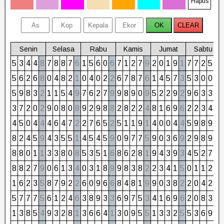
Hapus
Senin
Selasa
Rabu
Kamis
Jumat
Sabtu
5
3
4
4
8
7
8
8
7
6
1
5
6
0
6
7
1
2
7
9
2
0
1
9
1
7
7
2
5
7
5
6
2
6
8
0
4
8
2
1
0
4
0
2
2
6
7
8
7
6
1
4
5
7
3
5
3
0
0
0
5
9
8
3
2
1
1
5
4
9
7
6
2
7
9
9
8
9
0
9
5
2
2
9
2
9
6
3
3
6
3
7
2
0
2
9
0
8
0
8
9
2
9
8
8
2
8
2
2
4
8
1
6
9
6
2
2
3
4
7
4
5
0
4
4
4
6
4
7
2
2
7
6
5
2
5
1
1
9
1
4
0
0
4
4
5
9
8
9
8
8
2
4
5
9
4
3
5
5
1
4
5
4
5
9
0
9
7
7
5
9
0
3
6
9
2
9
8
9
8
8
8
0
1
1
3
3
8
0
8
5
3
5
1
6
8
6
2
8
1
9
4
3
9
3
4
5
2
7
9
8
8
2
7
9
0
6
1
3
4
0
3
1
8
9
9
8
3
8
2
2
3
4
1
5
0
1
1
2
3
1
6
2
3
5
8
7
9
2
2
6
0
9
6
6
8
4
8
1
9
9
0
3
8
2
2
0
4
2
6
5
7
7
7
5
6
1
2
4
6
3
8
9
3
3
6
9
7
5
3
4
1
6
9
6
2
0
8
3
2
1
3
8
5
4
9
3
2
8
1
3
6
6
4
1
3
0
9
5
5
1
3
3
2
5
5
3
6
9
6