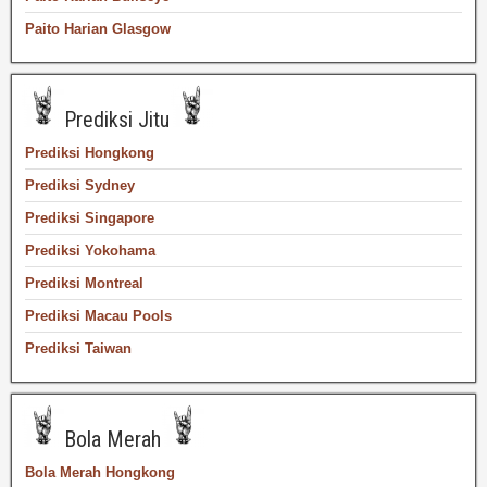
Paito Harian Glasgow
Prediksi Jitu
Prediksi Hongkong
Prediksi Sydney
Prediksi Singapore
Prediksi Yokohama
Prediksi Montreal
Prediksi Macau Pools
Prediksi Taiwan
Bola Merah
Bola Merah Hongkong