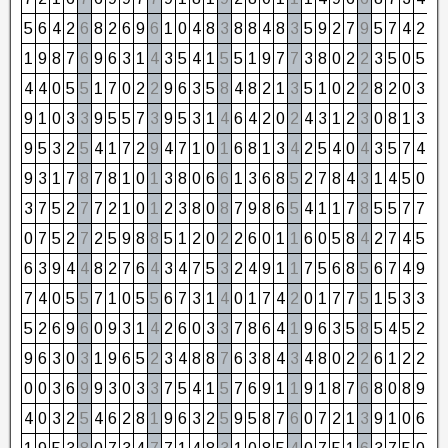
5
6
4
2
6
8
2
6
9
6
1
0
4
8
3
8
8
4
8
3
5
9
2
7
9
5
7
4
2
6
1
9
8
7
6
9
6
3
1
4
3
5
4
1
5
5
1
9
7
7
3
8
0
2
2
3
5
0
5
5
4
4
0
5
5
1
7
0
2
2
9
6
3
5
8
4
8
2
1
3
5
1
0
2
2
8
2
0
3
3
9
1
0
3
3
9
5
5
7
3
9
5
3
1
4
6
4
2
0
2
4
3
1
2
3
0
8
1
3
4
9
5
3
2
5
4
1
7
2
9
4
7
1
0
1
6
8
1
3
4
2
5
4
0
4
3
5
7
4
2
9
3
1
7
8
7
8
1
0
1
3
8
0
6
6
1
3
6
8
5
2
7
8
4
3
1
4
5
0
5
3
7
5
2
7
7
2
1
0
1
2
3
8
0
8
7
9
8
6
5
4
1
1
7
8
5
5
7
7
5
0
7
5
2
7
2
5
9
8
8
5
1
2
0
2
2
6
0
1
1
6
0
5
8
4
2
7
4
5
9
6
3
9
4
4
8
2
7
6
4
3
4
7
5
3
2
4
9
1
1
7
5
6
8
5
6
7
4
9
4
7
4
0
5
5
7
1
0
5
5
6
7
3
1
4
0
1
7
4
2
0
1
7
7
5
1
5
3
3
6
5
2
6
9
6
0
9
3
1
4
2
6
0
3
3
7
8
6
4
1
9
6
3
5
8
5
4
5
2
7
9
6
3
0
3
1
9
6
5
2
3
4
8
8
7
6
3
8
4
3
4
8
0
2
2
6
1
2
2
4
0
0
3
6
9
9
3
0
3
3
7
5
4
1
5
7
6
9
1
1
9
1
8
7
6
8
0
8
9
8
4
0
3
2
5
4
6
2
8
1
9
6
3
2
5
9
5
8
7
6
0
7
2
1
3
9
1
0
6
6