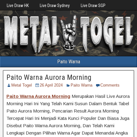
Live Draw HK
Live Draw Sydney
Live Draw SGP
Paito Warna
Paito Warna Aurora Morning
Metal Togel
26 April 2024
Paito Warna
Comments
Paito Warna Aurora Morning
Merupakan Hasil Live Aurora
Morning Hari Ini Yang Telah Kami Susun Dalam Bentuk Tabel
Paito Aurora Morning, Pencarian Result Aurora Morning
Tercepat Hari Ini Menjadi Kata Kunci Populer Dan Biasa Juga
Disebut Paito Warna Aurora Morning, Dan Telah Kami
Lengkapi Dengan Pilihan Warna Agar Dapat Menandai Angka