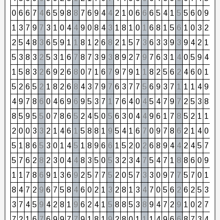
0
6
6
7
4
6
5
9
8
8
7
6
9
4
4
2
1
0
6
6
6
5
4
1
5
5
6
0
9
9
1
3
7
9
7
3
1
0
4
4
9
0
8
4
3
1
8
1
0
1
6
8
1
5
6
1
0
3
2
5
2
5
4
8
3
6
5
9
1
1
8
1
2
6
8
2
1
5
7
3
6
3
3
9
3
9
4
2
1
3
5
3
8
3
2
5
3
1
6
7
8
7
3
9
3
8
9
2
7
9
7
6
3
1
4
0
5
9
4
4
1
5
8
3
2
6
9
2
6
8
0
7
1
6
7
9
7
9
1
1
8
2
5
6
2
4
6
0
1
1
5
2
6
5
2
1
8
2
6
8
4
3
7
9
7
6
3
7
7
5
6
9
3
7
1
1
1
4
9
4
4
9
7
8
6
0
4
6
9
6
9
5
3
7
1
7
6
4
0
4
5
4
7
9
7
2
5
3
8
2
8
5
9
5
5
0
7
8
6
5
2
4
5
0
5
6
3
0
4
4
9
6
1
7
8
5
2
1
1
2
2
0
0
3
3
2
1
4
6
1
5
8
8
1
9
5
4
1
6
7
0
9
7
8
6
2
1
4
0
4
5
1
8
6
5
3
0
1
4
5
1
8
9
6
6
1
5
2
0
2
6
8
9
4
4
2
4
5
7
3
5
7
6
2
8
2
3
0
4
4
8
3
5
0
5
3
2
3
4
7
5
4
7
1
8
8
6
0
9
9
1
1
7
8
6
9
1
3
6
9
2
5
7
7
5
2
0
5
7
3
3
0
9
7
7
5
7
0
1
1
8
4
7
2
9
6
7
5
8
4
6
0
2
1
3
2
8
1
3
4
7
0
5
6
2
6
2
5
3
8
3
7
4
5
9
4
2
8
1
9
6
2
4
1
5
8
8
5
3
8
9
4
7
2
9
1
0
2
7
9
7
2
1
6
7
6
9
9
7
7
9
1
8
1
9
2
8
0
1
1
1
4
9
6
6
8
7
3
4
7