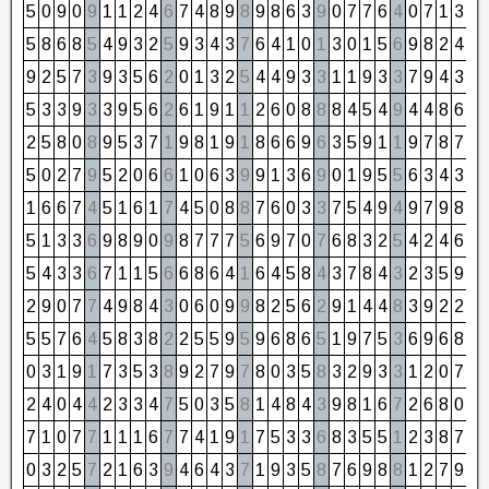
5
0
9
0
9
1
1
2
4
6
7
4
8
9
8
9
8
6
3
9
0
7
7
6
4
0
7
1
3
4
5
8
6
8
5
4
9
3
2
5
9
3
4
3
7
6
4
1
0
1
3
0
1
5
6
9
8
2
4
6
9
2
5
7
3
9
3
5
6
2
0
1
3
2
5
4
4
9
3
3
1
1
9
3
3
7
9
4
3
7
5
3
3
9
3
3
9
5
6
2
6
1
9
1
1
2
6
0
8
8
8
4
5
4
9
4
4
8
6
5
2
5
8
0
8
9
5
3
7
1
9
8
1
9
1
8
6
6
9
6
3
5
9
1
1
9
7
8
7
6
5
0
2
7
9
5
2
0
6
6
1
0
6
3
9
9
1
3
6
9
0
1
9
5
5
6
3
4
3
7
1
6
6
7
4
5
1
6
1
7
4
5
0
8
8
7
6
0
3
3
7
5
4
9
4
9
7
9
8
8
5
1
3
3
6
9
8
9
0
9
8
7
7
7
5
6
9
7
0
7
6
8
3
2
5
4
2
4
6
1
5
4
3
3
6
7
1
1
5
6
6
8
6
4
1
6
4
5
8
4
3
7
8
4
3
2
3
5
9
5
2
9
0
7
7
4
9
8
4
3
0
6
0
9
9
8
2
5
6
2
9
1
4
4
8
3
9
2
2
4
5
5
7
6
4
5
8
3
8
2
2
5
5
9
5
9
6
8
6
5
1
9
7
5
3
6
9
6
8
5
0
3
1
9
1
7
3
5
3
8
9
2
7
9
7
8
0
3
5
8
3
2
9
3
3
1
2
0
7
7
2
4
0
4
4
2
3
3
4
7
5
0
3
5
8
1
4
8
4
3
9
8
1
6
7
2
6
8
0
8
7
1
0
7
7
1
1
1
6
7
7
4
1
9
1
7
5
3
3
6
8
3
5
5
1
2
3
8
7
6
0
3
2
5
7
2
1
6
3
9
4
6
4
3
7
1
9
3
5
8
7
6
9
8
8
1
2
7
9
7