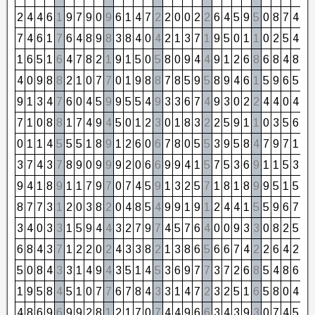
2
4
4
6
1
9
7
9
0
9
6
1
4
7
2
2
0
0
2
2
6
4
5
9
5
0
8
7
4
2
7
4
6
1
7
6
4
8
9
8
3
8
4
0
4
2
1
3
7
1
9
5
0
1
1
0
2
5
4
9
1
6
5
1
6
4
7
8
2
1
9
1
5
0
5
8
0
9
4
4
9
1
2
6
8
6
8
4
8
3
4
0
9
8
8
2
1
0
7
7
0
1
9
8
8
7
8
5
9
5
8
9
4
6
1
5
9
6
5
2
9
1
3
4
7
6
0
4
5
9
9
5
5
4
9
3
3
6
7
4
9
3
0
2
2
4
4
0
4
4
7
1
0
8
8
1
7
4
9
4
5
0
1
2
3
0
1
8
3
2
2
5
9
1
1
0
3
5
6
2
0
1
1
4
5
5
5
1
8
9
1
2
6
0
6
7
8
0
5
5
3
9
5
8
4
7
9
7
1
8
3
7
4
3
7
8
9
0
9
9
9
2
0
6
6
9
9
4
1
5
7
5
3
6
9
1
1
5
3
8
9
4
1
8
9
1
1
7
9
7
0
7
4
5
9
1
3
2
5
7
1
8
1
8
9
9
5
1
5
6
8
7
7
3
1
2
0
3
8
2
0
4
8
5
4
9
9
1
9
1
2
4
4
1
5
5
9
6
7
4
3
4
0
3
3
1
5
9
4
4
3
2
7
9
7
4
5
7
6
4
0
0
9
3
3
0
8
2
5
7
6
8
4
3
7
1
2
2
0
2
4
3
3
8
2
1
3
8
6
5
6
6
7
4
2
2
6
4
2
6
5
0
8
4
3
3
1
4
9
4
3
5
1
4
5
3
6
9
7
7
3
7
2
6
8
5
4
8
6
5
1
9
5
8
4
5
1
0
7
7
6
7
8
4
3
3
1
4
7
2
3
2
5
1
6
5
8
0
4
4
4
8
6
9
6
9
9
2
8
1
2
1
7
0
7
4
4
9
6
6
3
4
3
9
3
0
7
4
5
9