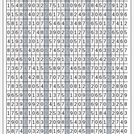
1
5
4
8
3
9
0
3
2
5
7
5
1
3
4
0
9
6
7
4
8
4
5
2
7
9
1
2
3
5
9
1
5
8
4
4
0
2
3
5
6
1
7
5
3
8
2
4
9
4
3
0
6
4
1
4
0
9
6
6
5
8
1
2
3
3
1
0
7
7
5
4
6
4
1
3
4
8
7
6
6
5
0
1
1
7
4
1
2
3
0
3
6
7
4
5
7
4
8
3
3
9
0
2
2
0
1
2
7
9
6
3
3
2
5
6
5
0
5
5
4
1
9
3
3
3
0
1
7
8
5
7
9
3
3
0
5
7
1
8
7
3
5
7
3
2
4
6
0
6
8
3
9
5
5
4
3
6
0
6
7
4
5
2
7
9
3
7
5
3
7
4
6
3
9
3
2
5
7
3
8
0
4
6
1
9
1
3
2
5
5
2
9
1
1
1
2
0
3
3
0
5
4
2
6
0
7
3
3
6
7
3
6
7
4
7
4
1
5
6
5
8
9
7
7
4
6
5
8
4
7
0
3
2
5
1
9
4
3
7
7
6
1
4
5
4
2
8
1
9
7
0
7
2
9
1
4
3
9
3
7
4
6
5
2
9
3
0
8
8
7
8
3
5
8
8
0
5
4
9
7
4
5
5
1
0
8
1
2
3
2
0
7
0
7
2
8
9
0
9
9
6
5
9
5
9
1
3
5
8
1
3
7
5
3
1
3
0
9
9
0
6
5
7
3
3
0
2
9
2
8
2
3
9
3
9
9
2
0
2
4
1
6
7
4
8
2
0
3
3
6
9
7
0
7
3
2
5
8
4
1
7
5
8
4
1
0
6
3
9
2
5
3
4
7
9
0
3
7
1
5
1
8
4
3
2
9
6
3
9
2
9
0
3
3
7
1
6
3
9
2
0
9
8
8
5
4
3
9
3
7
0
6
1
7
2
7
4
9
4
5
8
7
4
2
0
3
2
9
2
8
1
6
7
4
2
0
4
5
9
8
7
9
1
1
2
9
4
0
4