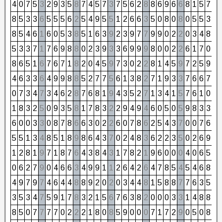
4
0
7
5
3
2
9
3
5
8
7
4
5
7
3
7
5
6
2
8
8
6
9
6
6
8
1
5
7
3
8
5
3
3
6
5
5
5
6
2
5
4
9
5
5
1
2
6
6
3
5
0
8
0
8
0
5
5
3
8
8
5
4
6
1
6
0
5
3
8
5
1
6
3
9
2
3
9
7
7
9
9
0
2
2
0
3
4
8
3
5
3
3
7
1
7
6
9
8
8
0
2
3
9
3
3
6
9
9
9
8
0
0
2
2
6
1
7
0
7
8
6
5
1
6
7
6
7
1
8
2
0
4
5
9
7
3
0
2
2
8
1
4
5
9
7
2
5
9
5
4
6
3
3
6
4
9
9
8
8
5
2
7
7
5
6
1
3
8
2
7
1
9
3
3
7
6
6
7
4
0
7
3
4
7
3
4
6
2
8
7
6
8
1
9
4
3
5
2
7
1
3
4
1
5
7
6
1
0
1
1
8
3
2
5
0
9
3
5
8
1
7
8
3
2
2
9
4
9
4
6
0
5
0
5
9
8
3
3
6
6
0
0
3
3
0
8
7
8
6
6
3
0
2
2
6
0
7
8
6
2
5
4
3
7
0
0
7
6
4
5
5
1
3
4
8
5
1
8
9
8
6
4
3
7
0
2
4
8
3
6
2
2
3
5
0
2
6
9
6
1
2
8
1
9
7
1
8
7
6
4
3
8
4
3
1
7
8
2
1
9
6
0
0
0
4
0
6
5
2
0
6
2
7
9
0
4
6
6
3
4
9
9
1
1
2
6
4
2
6
4
7
8
5
4
5
4
6
8
5
4
9
7
9
7
4
6
4
4
8
8
9
2
0
2
0
3
4
4
8
1
5
8
8
7
7
6
3
5
8
3
5
3
4
7
5
9
1
7
8
3
2
1
5
6
7
6
3
8
2
0
0
0
3
3
1
4
8
8
7
8
5
0
7
7
7
7
0
2
2
2
1
8
0
8
5
9
0
0
0
7
1
7
2
9
0
5
0
8
8