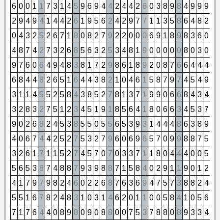
6
0
0
1
1
7
3
1
4
5
9
6
9
4
4
2
4
4
2
6
0
3
8
9
8
4
9
9
9
9
2
9
4
9
4
1
4
4
2
6
1
9
5
6
2
4
2
9
7
7
1
1
3
5
8
6
4
8
2
1
0
4
3
2
5
2
6
7
1
8
0
8
2
7
9
2
2
0
0
0
6
9
1
8
9
8
3
6
0
6
4
8
7
4
2
7
3
2
6
8
5
6
3
2
5
3
4
8
1
9
0
0
0
0
0
8
0
3
0
3
9
7
6
0
6
4
9
4
8
3
8
1
7
2
9
8
6
1
8
9
2
0
8
7
6
6
4
4
4
8
6
8
4
4
8
2
6
5
1
6
4
4
3
8
2
1
0
4
6
1
5
8
7
9
7
4
5
4
9
4
3
1
1
4
5
5
2
5
8
4
3
8
5
2
7
8
1
3
7
1
9
9
0
6
6
8
4
3
4
7
3
2
8
3
2
7
5
1
2
3
4
5
1
9
1
8
5
6
4
1
8
0
6
6
3
4
5
3
7
1
9
0
2
6
8
2
4
5
3
8
5
5
0
5
5
6
5
3
9
3
1
4
4
4
8
6
3
8
9
8
4
0
6
7
4
4
2
5
2
7
5
3
2
7
9
6
0
6
9
6
5
7
0
9
9
8
8
7
5
3
3
2
6
1
7
1
1
5
2
7
4
5
7
0
7
0
3
3
7
1
1
8
0
4
4
4
0
0
5
5
5
6
5
3
8
7
4
8
8
7
9
3
9
8
8
7
1
5
8
4
0
2
9
1
1
9
0
1
2
3
4
1
7
9
7
9
8
2
4
6
0
2
2
6
8
7
6
3
6
9
4
7
5
7
3
8
8
2
4
6
5
5
1
6
7
8
2
4
8
3
1
0
3
1
4
6
2
0
1
1
0
0
5
8
4
1
0
5
6
2
7
1
7
6
4
4
0
8
9
8
0
9
0
8
8
0
0
7
5
3
7
8
8
0
8
9
3
3
4
7