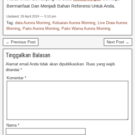
Bermanfaat Dan Menjadi Bahan Referensi Untuk Anda.
Updated: 26 April 2024 — 5:10 pm
Tag:
data Aurora Morning
,
Keluaran Aurora Morning
,
Live Draw Aurora
Morning
,
Paito Aurora Morning
,
Paito Warna Aurora Morning
← Previous Post
Next Post →
Tinggalkan Balasan
Alamat email Anda tidak akan dipublikasikan.
Ruas yang wajib
ditandai
*
Komentar
*
Nama
*