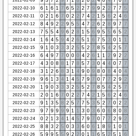
9
5
7
2
9
7
1
8
2
0
2
4
0
4
7
0
7
2022-02-10
6
1
6
1
7
6
5
2
2
7
9
9
2
2
7
7
5
2022-02-11
0
2
1
6
7
0
2
2
7
4
2
1
5
6
2
4
6
2022-02-12
8
4
9
2
2
9
5
5
4
7
2
6
2
8
9
7
7
2022-02-13
7
5
5
4
9
6
2
8
1
5
6
9
5
5
6
5
2
2022-02-14
1
6
4
5
9
4
2
6
5
1
6
7
5
3
0
1
1
2022-02-15
9
1
0
3
3
3
2
5
5
2
7
8
5
4
2
5
7
2022-02-16
6
4
9
7
7
0
0
0
4
2
6
1
1
2
9
2
2
2022-02-17
4
3
0
8
8
1
7
8
5
7
3
0
4
4
0
7
7
2022-02-18
3
1
2
6
8
3
1
4
9
0
9
8
0
8
4
0
4
2022-02-19
9
6
1
3
4
1
4
5
7
9
7
0
7
7
2
9
2
2022-02-20
1
9
0
3
3
3
2
5
5
2
7
8
5
4
2
5
7
2022-02-21
2
0
1
6
7
0
2
2
7
4
2
1
5
6
2
4
6
2022-02-22
9
1
3
5
8
2
5
7
7
5
3
5
2
7
0
2
2
2022-02-23
9
7
9
9
9
9
1
1
3
0
3
6
0
6
8
0
8
2022-02-24
0
2
1
3
4
1
4
5
7
9
7
0
7
7
2
9
2
2022-02-25
8
8
3
2
5
0
3
3
6
0
6
1
8
9
1
0
1
2022-02-26
5
9
9
5
5
9
2
2
0
1
1
6
5
2
5
1
6