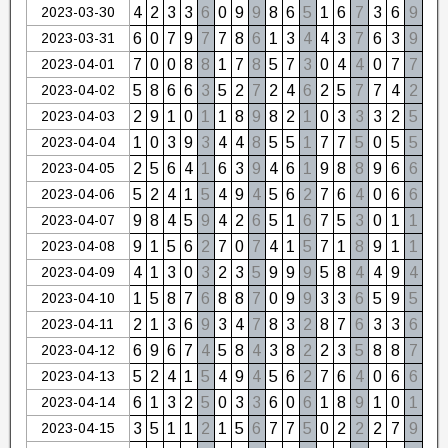
2023-03-30
4
2
3
3
6
0
9
9
8
6
5
1
6
7
3
6
9
2023-03-31
6
0
7
9
7
7
8
6
1
3
4
4
3
7
6
3
9
2023-04-01
7
0
0
8
8
1
7
8
5
7
3
0
4
4
0
7
7
2023-04-02
5
8
6
6
3
5
2
7
2
4
6
2
5
7
7
4
2
2023-04-03
2
9
1
0
1
1
8
9
8
2
1
0
3
3
3
2
5
2023-04-04
1
0
3
9
3
4
4
8
5
5
1
7
7
5
0
5
5
2023-04-05
2
5
6
4
1
6
3
9
4
6
1
9
8
8
9
6
6
2023-04-06
5
2
4
1
5
4
9
4
5
6
2
7
6
4
0
6
6
2023-04-07
9
8
4
5
9
4
2
6
5
1
6
7
5
3
0
1
1
2023-04-08
9
1
5
6
2
7
0
7
4
1
5
7
1
8
9
1
1
2023-04-09
4
1
3
0
3
2
3
5
9
9
9
5
8
4
4
9
4
2023-04-10
1
5
8
7
6
8
8
7
0
9
9
3
3
6
5
9
5
2023-04-11
2
1
3
6
9
3
4
7
8
3
2
8
7
6
3
3
6
2023-04-12
6
9
6
7
4
5
8
4
3
8
2
2
3
5
8
8
7
2023-04-13
5
2
4
1
5
4
9
4
5
6
2
7
6
4
0
6
6
2023-04-14
6
1
3
2
5
0
3
3
6
0
6
1
8
9
1
0
1
2023-04-15
3
5
1
1
2
1
5
6
7
7
5
0
2
2
2
7
9