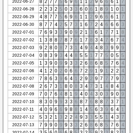
2022-06-27
8
2
7
7
5
6
9
6
1
1
2
9
6
6
6
1
7
2022-06-28
2
2
3
2
5
0
3
3
6
0
6
1
8
9
1
0
1
2022-06-29
4
8
7
7
5
6
9
6
1
1
2
9
6
6
6
1
7
2022-06-30
8
7
7
4
2
5
7
3
1
6
7
2
4
6
6
6
3
2022-07-01
7
6
9
3
3
9
0
9
2
1
3
6
1
7
7
1
8
2022-07-02
1
3
8
8
7
8
7
6
1
7
8
3
4
7
6
7
4
2022-07-03
9
2
8
0
8
7
3
1
4
9
4
4
8
3
9
9
9
2022-07-04
0
8
3
9
3
4
4
8
5
5
1
7
7
5
0
5
5
2022-07-05
1
3
9
0
9
9
3
3
2
6
8
6
8
5
7
6
4
2022-07-06
4
1
2
0
2
0
6
6
7
2
9
1
9
1
2
2
4
2022-07-07
7
8
6
3
9
6
4
1
2
9
2
9
7
7
7
9
7
2022-07-08
2
6
7
3
1
8
0
8
3
4
7
3
1
4
8
4
3
2022-07-09
7
0
7
6
4
8
1
9
4
0
4
3
0
3
9
0
9
2022-07-10
8
3
0
9
9
3
3
6
8
7
6
8
8
7
3
7
1
2022-07-11
4
0
9
6
6
9
8
8
1
4
5
6
3
9
6
4
1
2022-07-12
5
3
2
1
3
2
2
4
9
3
3
5
5
1
4
3
7
2022-07-13
7
9
9
0
9
9
3
3
2
6
8
6
8
5
7
6
4
2022-07-14
3
5
6
0
6
6
8
5
3
2
5
9
3
3
8
2
1