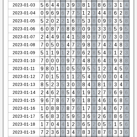
2023-01-03
5
6
4
4
8
3
9
3
8
1
9
8
6
5
3
1
4
2023-01-04
0
9
6
9
6
7
7
5
1
2
3
4
4
8
6
2
8
2023-01-05
5
2
0
2
2
1
6
7
5
3
8
0
9
9
3
5
8
2023-01-06
6
0
8
7
6
8
8
7
0
9
9
3
3
6
5
9
5
2023-01-07
2
4
4
9
4
4
1
5
8
0
8
7
0
7
3
0
3
2023-01-08
7
0
5
0
5
4
7
2
9
8
8
7
4
2
4
8
3
2023-01-09
5
1
1
9
1
2
7
9
6
2
8
5
4
9
1
2
3
2023-01-10
7
0
0
0
0
9
7
7
4
8
3
6
4
1
9
8
8
2023-01-11
9
8
0
1
1
0
5
5
9
5
5
1
2
3
4
5
9
2023-01-12
7
0
1
5
6
1
1
2
5
4
9
0
0
0
0
4
4
2023-01-13
8
5
2
3
5
3
0
3
8
4
3
8
1
9
3
4
7
2023-01-14
2
4
6
2
8
5
4
9
1
9
1
2
7
9
6
9
6
2023-01-15
9
6
7
8
6
7
9
7
1
8
9
4
6
1
6
8
5
2023-01-16
1
0
8
8
7
8
7
6
1
7
8
3
4
7
6
7
4
2023-01-17
5
6
8
3
2
5
9
5
3
6
9
2
6
8
8
6
5
2023-01-18
1
7
0
4
4
1
2
3
6
5
2
0
5
5
1
5
6
2023-01-19
7
2
3
6
9
3
4
7
8
3
2
8
7
6
3
3
6