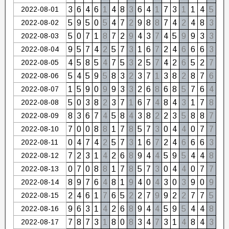
2022-08-01
3
6
4
6
1
4
8
3
6
4
1
7
3
1
1
4
5
2022-08-02
5
9
5
0
5
4
7
2
9
8
8
7
4
2
4
8
3
2022-08-03
5
0
7
1
8
7
2
9
4
3
7
4
5
9
9
3
3
2022-08-04
9
5
7
4
2
5
7
3
1
6
7
2
4
6
6
6
3
2022-08-05
4
5
8
5
4
7
5
3
2
5
7
4
2
6
5
2
7
2022-08-06
5
4
5
9
5
8
3
2
3
7
1
3
8
2
8
7
6
2022-08-07
1
5
9
0
9
9
3
3
2
6
8
6
8
5
7
6
4
2022-08-08
5
0
3
8
2
3
7
1
6
7
4
8
4
3
1
7
8
2022-08-09
8
3
6
7
4
5
8
4
3
8
2
2
3
5
8
8
7
2022-08-10
7
0
0
8
8
1
7
8
5
7
3
0
4
4
0
7
7
2022-08-11
0
4
7
4
2
5
7
3
1
6
7
2
4
6
6
6
3
2022-08-12
7
2
3
1
4
2
6
8
9
4
4
5
9
5
4
4
8
2022-08-13
0
7
0
8
8
1
7
8
5
7
3
0
4
4
0
7
7
2022-08-14
8
9
7
6
4
8
1
9
4
0
4
3
0
3
9
0
9
2022-08-15
2
4
6
1
7
6
5
2
2
7
9
9
2
2
7
7
5
2022-08-16
9
6
3
1
4
2
6
8
9
4
4
5
9
5
4
4
8
2022-08-17
7
8
7
3
1
8
0
8
3
4
7
3
1
4
8
4
3