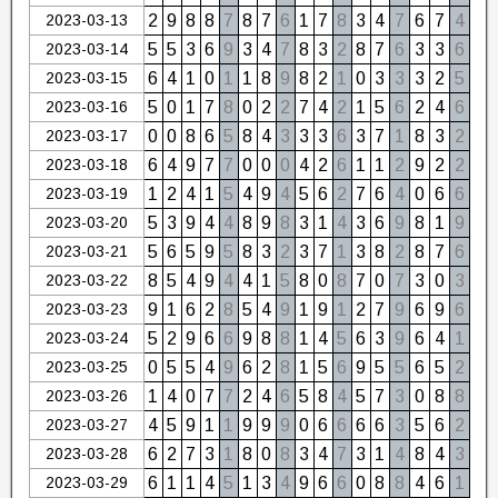
2023-03-13
2
9
8
8
7
8
7
6
1
7
8
3
4
7
6
7
4
2023-03-14
5
5
3
6
9
3
4
7
8
3
2
8
7
6
3
3
6
2023-03-15
6
4
1
0
1
1
8
9
8
2
1
0
3
3
3
2
5
2023-03-16
5
0
1
7
8
0
2
2
7
4
2
1
5
6
2
4
6
2023-03-17
0
0
8
6
5
8
4
3
3
3
6
3
7
1
8
3
2
2023-03-18
6
4
9
7
7
0
0
0
4
2
6
1
1
2
9
2
2
2023-03-19
1
2
4
1
5
4
9
4
5
6
2
7
6
4
0
6
6
2023-03-20
5
3
9
4
4
8
9
8
3
1
4
3
6
9
8
1
9
2023-03-21
5
6
5
9
5
8
3
2
3
7
1
3
8
2
8
7
6
2023-03-22
8
5
4
9
4
4
1
5
8
0
8
7
0
7
3
0
3
2023-03-23
9
1
6
2
8
5
4
9
1
9
1
2
7
9
6
9
6
2023-03-24
5
2
9
6
6
9
8
8
1
4
5
6
3
9
6
4
1
2023-03-25
0
5
5
4
9
6
2
8
1
5
6
9
5
5
6
5
2
2023-03-26
1
4
0
7
7
2
4
6
5
8
4
5
7
3
0
8
8
2023-03-27
4
5
9
1
1
9
9
9
0
6
6
6
6
3
5
6
2
2023-03-28
6
2
7
3
1
8
0
8
3
4
7
3
1
4
8
4
3
2023-03-29
6
1
1
4
5
1
3
4
9
6
6
0
8
8
4
6
1