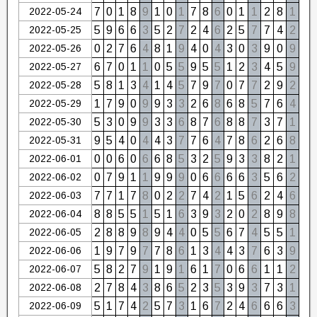
2022-05-24
7
0
1
8
9
1
0
1
7
8
6
0
1
1
2
8
1
2022-05-25
5
9
6
6
3
5
2
7
2
4
6
2
5
7
7
4
2
2022-05-26
0
2
7
6
4
8
1
9
4
0
4
3
0
3
9
0
9
2022-05-27
6
7
0
1
1
0
5
5
9
5
5
1
2
3
4
5
9
2022-05-28
5
8
1
3
4
1
4
5
7
9
7
0
7
7
2
9
2
2022-05-29
1
7
9
0
9
9
3
3
2
6
8
6
8
5
7
6
4
2022-05-30
5
3
0
9
9
3
3
6
8
7
6
8
8
7
3
7
1
2022-05-31
9
5
4
0
4
4
3
7
7
6
4
7
8
6
2
6
8
2022-06-01
0
0
6
0
6
6
8
5
3
2
5
9
3
3
8
2
1
2022-06-02
0
7
9
1
1
9
9
9
0
6
6
6
6
3
5
6
2
2022-06-03
7
7
1
7
8
0
2
2
7
4
2
1
5
6
2
4
6
2022-06-04
8
8
5
5
1
5
1
6
3
9
3
2
0
2
8
9
8
2022-06-05
2
8
8
9
8
9
4
4
0
5
5
6
7
4
5
5
1
2022-06-06
1
9
7
9
7
7
8
6
1
3
4
4
3
7
6
3
9
2022-06-07
5
8
2
7
9
1
9
1
6
1
7
0
6
6
1
1
2
2022-06-08
2
7
8
4
3
8
6
5
2
3
5
3
9
3
7
3
1
2022-06-09
5
1
7
4
2
5
7
3
1
6
7
2
4
6
6
6
3