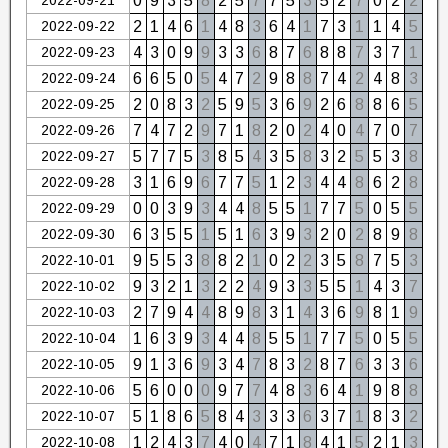
0
9
3
5
8
2
5
7
7
5
3
5
2
7
0
2
2
2022-09-22
2
1
4
6
1
4
8
3
6
4
1
7
3
1
1
4
5
2022-09-23
4
3
0
9
9
3
3
6
8
7
6
8
8
7
3
7
1
2022-09-24
6
6
5
0
5
4
7
2
9
8
8
7
4
2
4
8
3
2022-09-25
2
0
8
3
2
5
9
5
3
6
9
2
6
8
8
6
5
2022-09-26
7
4
7
2
9
7
1
8
2
0
2
4
0
4
7
0
7
2022-09-27
5
7
7
5
3
8
5
4
3
5
8
3
2
5
5
3
8
2022-09-28
3
1
6
9
6
7
7
5
1
2
3
4
4
8
6
2
8
2022-09-29
0
0
3
9
3
4
4
8
5
5
1
7
7
5
0
5
5
2022-09-30
6
3
5
5
1
5
1
6
3
9
3
2
0
2
8
9
8
2022-10-01
9
5
5
3
8
8
2
1
0
2
2
3
5
8
7
5
3
2022-10-02
9
3
2
1
3
2
2
4
9
3
3
5
5
1
4
3
7
2022-10-03
2
7
9
4
4
8
9
8
3
1
4
3
6
9
8
1
9
2022-10-04
1
6
3
9
3
4
4
8
5
5
1
7
7
5
0
5
5
2022-10-05
9
1
3
6
9
3
4
7
8
3
2
8
7
6
3
3
6
2022-10-06
5
6
0
0
0
9
7
7
4
8
3
6
4
1
9
8
8
2022-10-07
5
1
8
6
5
8
4
3
3
3
6
3
7
1
8
3
2
2022-10-08
1
2
4
3
7
4
0
4
7
1
8
4
1
5
2
1
3