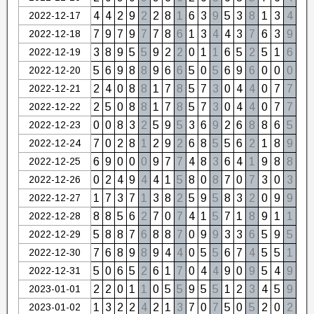
2022-12-17
4
4
2
9
2
2
8
1
6
3
9
5
3
8
1
3
4
2022-12-18
7
9
7
9
7
7
8
6
1
3
4
4
3
7
6
3
9
2022-12-19
3
8
9
5
5
9
2
2
0
1
1
6
5
2
5
1
6
2022-12-20
5
6
9
8
8
9
6
6
5
0
5
6
9
6
0
0
0
2022-12-21
2
4
0
8
8
1
7
8
5
7
3
0
4
4
0
7
7
2022-12-22
2
5
0
8
8
1
7
8
5
7
3
0
4
4
0
7
7
2022-12-23
0
0
8
3
2
5
9
5
3
6
9
2
6
8
8
6
5
2022-12-24
7
0
2
8
1
2
9
2
6
8
5
5
6
2
1
8
9
2022-12-25
6
9
0
0
0
9
7
7
4
8
3
6
4
1
9
8
8
2022-12-26
0
2
4
9
4
4
1
5
8
0
8
7
0
7
3
0
3
2022-12-27
1
7
3
7
1
3
8
2
5
9
5
8
3
2
0
9
9
2022-12-28
8
8
5
6
2
7
0
7
4
1
5
7
1
8
9
1
1
2022-12-29
5
8
8
7
6
8
8
7
0
9
9
3
3
6
5
9
5
2022-12-30
7
6
8
9
8
9
4
4
0
5
5
6
7
4
5
5
1
2022-12-31
5
0
6
5
2
6
1
7
0
4
4
9
0
9
5
4
9
2023-01-01
2
2
0
1
1
0
5
5
9
5
5
1
2
3
4
5
9
2023-01-02
1
3
2
2
4
2
1
3
7
0
7
5
0
5
2
0
2