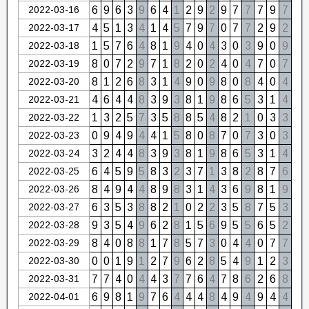
2022-03-16
6
9
6
3
9
6
4
1
2
9
2
9
7
7
7
9
7
2022-03-17
4
5
1
3
4
1
4
5
7
9
7
0
7
7
2
9
2
2022-03-18
1
5
7
6
4
8
1
9
4
0
4
3
0
3
9
0
9
2022-03-19
8
0
7
2
9
7
1
8
2
0
2
4
0
4
7
0
7
2022-03-20
8
1
2
6
8
3
1
4
9
0
9
8
0
8
4
0
4
2022-03-21
4
6
4
4
8
3
9
3
8
1
9
8
6
5
3
1
4
2022-03-22
1
3
2
5
7
3
5
8
8
5
4
8
2
1
0
3
3
2022-03-23
0
9
4
9
4
4
1
5
8
0
8
7
0
7
3
0
3
2022-03-24
3
2
4
4
8
3
9
3
8
1
9
8
6
5
3
1
4
2022-03-25
6
4
5
9
5
8
3
2
3
7
1
3
8
2
8
7
6
2022-03-26
8
4
9
4
4
8
9
8
3
1
4
3
6
9
8
1
9
2022-03-27
6
3
5
3
8
8
2
1
0
2
2
3
5
8
7
5
3
2022-03-28
9
3
5
4
9
6
2
8
1
5
6
9
5
5
6
5
2
2022-03-29
8
4
0
8
8
1
7
8
5
7
3
0
4
4
0
7
7
2022-03-30
0
0
1
9
1
2
7
9
6
2
8
5
4
9
1
2
3
2022-03-31
7
7
4
0
4
4
3
7
7
6
4
7
8
6
2
6
8
2022-04-01
6
9
8
1
9
7
6
4
4
4
8
4
9
4
9
4
4