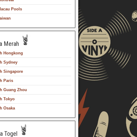
Macau Pools
Taiwan
a Merah
ah Hongkong
ah Sydney
h Singapore
h Paris
ah Guang Zhou
h Tokyo
h Osaka
a Togel