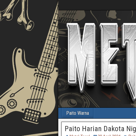
Paito Warna
Paito Harian Dakota Ni