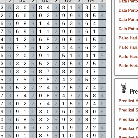
J
Ts1
J
Ts2
J
Ts3
J
Ts4
J
Data Paito
3
5
3
0
3
8
4
3
8
1
9
3
4
7
Data Paito
2
7
6
6
3
0
3
3
9
9
9
8
5
4
Data Pait
6
6
9
8
8
1
4
5
6
3
9
6
4
1
Data Pait
7
5
6
9
6
1
1
2
9
6
6
6
1
7
Paito Har
4
4
1
2
3
6
5
2
0
5
5
1
5
6
Paito Ha
9
6
7
7
5
1
2
3
4
4
8
6
2
8
6
6
2
0
2
9
1
1
5
1
6
4
1
5
Paito Hari
3
3
3
2
5
5
2
7
8
5
4
2
5
7
Paito Har
9
9
3
3
6
8
7
6
8
8
7
3
7
1
5
4
7
5
3
2
5
7
4
2
6
5
2
7
6
3
5
2
7
2
4
6
2
5
7
7
4
2
Pre
7
3
7
4
2
0
8
8
4
7
2
5
8
4
Prediksi 
7
8
0
2
2
7
4
2
1
5
6
2
4
6
Prediksi 
9
9
9
1
1
3
0
3
6
0
6
8
0
8
Prediksi 
0
6
6
8
5
3
2
5
9
3
3
8
2
1
0
2
0
6
6
7
2
9
1
9
1
2
2
4
Prediksi
5
5
0
1
1
8
9
8
1
0
1
3
9
3
Prediksi 