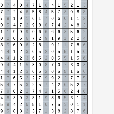
3
7
4
0
4
7
1
8
4
1
5
2
1
3
7
7
2
4
6
5
8
4
5
7
3
0
8
8
7
9
1
9
1
6
1
7
0
6
6
1
1
2
0
5
4
7
2
9
8
8
7
4
2
4
8
3
1
1
9
9
9
0
6
6
6
6
3
5
6
2
0
2
0
6
6
7
2
9
1
9
1
2
2
4
8
5
6
0
6
2
8
1
9
1
1
7
8
6
4
4
1
2
3
6
5
2
0
5
5
1
5
6
4
4
1
2
3
6
5
2
0
5
5
1
5
6
9
4
4
1
5
8
0
8
7
0
7
3
0
3
4
4
1
2
3
6
5
2
0
5
5
1
5
6
1
7
6
5
2
2
7
9
9
2
2
7
7
5
5
4
7
5
3
2
5
7
4
2
6
5
2
7
7
8
0
2
2
7
4
2
1
5
6
2
4
6
4
8
3
9
3
8
1
9
8
6
5
3
1
4
5
9
4
2
6
5
1
6
7
5
3
0
1
1
9
5
8
3
2
3
7
1
3
8
2
8
7
6