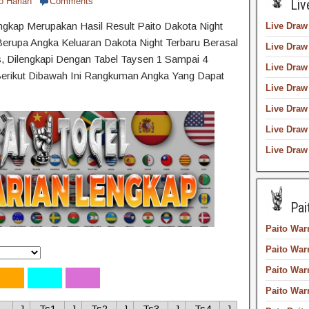
o Harian
Comments
Liv
ngkap Merupakan Hasil Result Paito Dakota Night
Live Dra
erupa Angka Keluaran Dakota Night Terbaru Berasal
Live Draw
s, Dilengkapi Dengan Tabel Taysen 1 Sampai 4
Live Draw
erikut Dibawah Ini Rangkuman Angka Yang Dapat
Live Draw
Live Draw
Live Draw
Live Draw
Pai
Paito Wa
Paito War
Paito War
Paito War