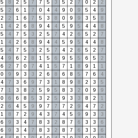
5
8
2
5
7
7
5
3
5
2
7
0
2
2
5
2
6
1
7
0
4
4
9
0
9
5
4
9
2
2
1
6
7
5
3
8
0
9
9
3
5
8
1
4
2
6
8
9
4
4
5
9
5
4
4
8
5
4
7
5
3
2
5
7
4
2
6
5
2
7
1
4
2
6
8
9
4
4
5
9
5
4
4
8
5
4
7
5
3
2
5
7
4
2
6
5
2
7
4
9
6
2
8
1
5
6
9
5
5
6
5
2
6
2
7
0
7
4
1
5
7
1
8
9
1
1
0
9
9
3
3
2
6
8
6
8
5
7
6
4
4
7
3
6
9
7
3
1
8
9
8
2
3
5
7
1
3
8
2
5
9
5
8
3
2
0
9
9
0
6
6
8
5
3
2
5
9
3
3
8
2
1
2
6
4
5
9
9
7
7
7
2
9
4
7
2
1
8
7
2
9
4
3
7
4
5
9
9
3
3
6
9
3
4
7
8
3
2
8
7
6
3
3
6
6
9
3
4
7
8
3
2
8
7
6
3
3
6