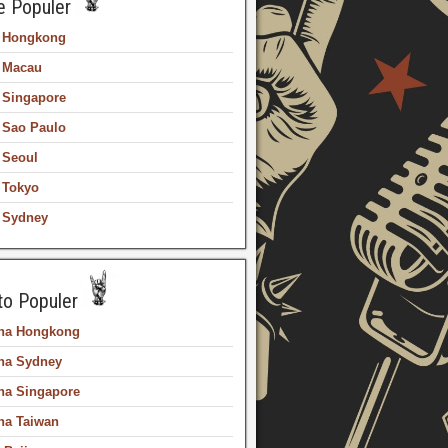
e Populer
w Hongkong
 Macau
 Singapore
 Sao Paulo
 Seoul
 Tokyo
 Sydney
to Populer
rna Hongkong
na Sydney
na Singapore
na Taiwan