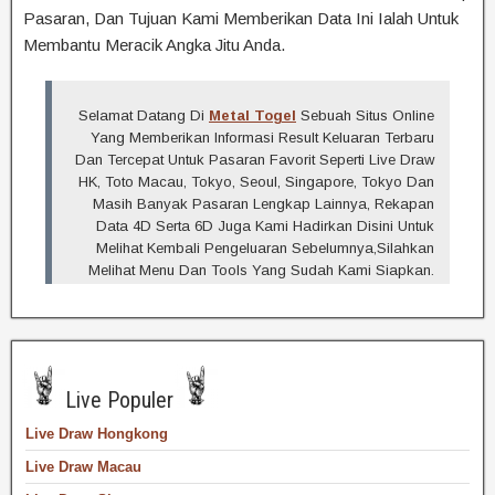
Pasaran, Dan Tujuan Kami Memberikan Data Ini Ialah Untuk
Membantu Meracik Angka Jitu Anda.
Selamat Datang Di
Metal Togel
Sebuah Situs Online
Yang Memberikan Informasi Result Keluaran Terbaru
Dan Tercepat Untuk Pasaran Favorit Seperti Live Draw
HK, Toto Macau, Tokyo, Seoul, Singapore, Tokyo Dan
Masih Banyak Pasaran Lengkap Lainnya, Rekapan
Data 4D Serta 6D Juga Kami Hadirkan Disini Untuk
Melihat Kembali Pengeluaran Sebelumnya,Silahkan
Melihat Menu Dan Tools Yang Sudah Kami Siapkan.
Live Populer
Live Draw Hongkong
Live Draw Macau