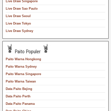
Live Draw Singapore
Live Draw Sao Paulo
Live Draw Seoul
Live Draw Tokyo
Live Draw Sydney
Paito Populer
Paito Warna Hongkong
Paito Warna Sydney
Paito Warna Singapore
Paito Warna Taiwan
Data Paito Bejing
Data Paito Perth
Data Paito Panama